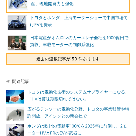
産、現地開発力も強化
トヨタとホンダ、上海モーターショーで中国市場向
けEVを発表
日本電産がオムロンのカーエレ子会社を1000億円で
買収、車載モーターの制御系強化
過去の連載記事が 50 件あります
関連記事
トヨタは電動化技術のシステムサプライヤーになる、
「HVは賞味期限切れではない」
広がるデンソーの電動化分野、トヨタの事業移管や特
許開放、アイシンとの新会社で
ホンダは欧州の電動車100％を2025年に前倒し、2モ
ーターHVとFRのEVが武器に