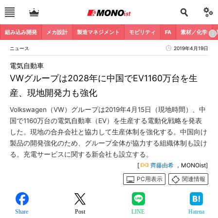
組み込み開発
メカ設計
製造マネジメント
モビリティ
FA
素材／化学
ニュース
2019年4月19日
電気自動車
VWグループは2028年に中国でEV1160万台を生
産、現地開発力も強化
Volkswagen（VW）グループは2019年4月15日（現地時間）、中
国で1160万台の電気自動車（EV）を生産する電動化戦略を発表
した。現地の合弁会社と協力して生産体制を強化する。中国向け
製品の開発強化のため、グループ全体が協力する組織体制も設け
る。充電サービスに関する新会社も設立する。
[
齊藤由希
，MONOist]
PC用表示
関連情報
Share
Post
LINE
Hatena