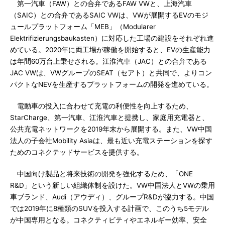
第一汽車（FAW）との合弁であるFAW VWと、上海汽車
（SAIC）との合弁であるSAIC VWは、VWが展開するEVのモジ
ュールプラットフォーム「MEB」（Modularer
Elektrifizierungsbaukasten）に対応した工場の建設をそれぞれ進
めている。2020年に両工場が稼働を開始すると、EVの生産能力
は年間60万台上乗せされる。江淮汽車（JAC）との合弁である
JAC VWは、VWグループのSEAT（セアト）と共同で、よりコン
パクトなNEVを生産するプラットフォームの開発を進めている。
電動車の投入に合わせて充電の利便性を向上するため、
StarCharge、第一汽車、江淮汽車と提携し、家庭用充電器と、
公共充電ネットワークを2019年末から展開する。また、VW中国
法人の子会社Mobility Asiaは、最も近い充電ステーションを探す
ためのコネクテッドサービスを提供する。
中国向け製品と将来技術の開発を強化するため、「ONE
R&D」という新しい組織体制を設けた。VW中国法人とVWの乗用
車ブランド、Audi（アウディ）、グループR&Dが協力する。中国
では2019年に8種類のSUVを投入する計画で、このうち5モデル
が中国専用となる。コネクティビティやエネルギー効率、安全