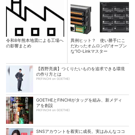
令和8年熊本地震による工場へ
異例ヒット？ 使い勝手にこ
の影響まとめ
だわったオムロンの“オープン
な”IO-Linkマスター
【西野亮廣】つくりたいものを追求できる環境
の作り方とは
PR(FINCHI on GOETHE)
GOETHEとFINCHIがタッグを組み、新メディ
アを創設
PR(FINCHI on GOETHE)
SNSアカウントを着実に成長。実はみんなココ