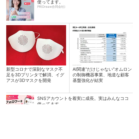
使ってます。
PR(Dreaw合同会社)
新型コロナで深刻なマスク不
AI関連“だけじゃない”オムロン
足を3Dプリンタで解消、イグ
の制御機器事業、地道な顧客
アスが3Dマスクを開発
基盤強化が結実
SNSアカウントを着実に成長。実はみんなココ
使ってます。
PR(Dreaw合同会社)
【レベル14】生成AIを味方に、3D CADを使い
こなそう！