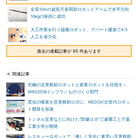
全長10mの超長尺多関節ロボットアームで水平方向
10kgの保持に成功
大工作業を行う協働ロボット、アパート建築で4.5
人工を省力化
過去の連載記事が 95 件あります
関連記事
究極の災害救助ロボットと産業ロボットを目指す～
WRS2018インフラ／ものづくり部門
昆虫の嗅覚を災害救助ロボに、NEDOが次世代ロボッ
ト開発を加速
トンネル災害などに向けた“防爆ロボ”三菱重工と千葉
工業大学が開発
レスキューロボットで「優しく安全に素早い災害救助