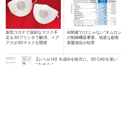
新型コロナで深刻なマスク不
AI関連“だけじゃない”オムロン
足を3Dプリンタで解消、イグ
の制御機器事業、地道な顧客
アスが3Dマスクを開発
基盤強化が結実
【レベル14】生成AIを味方に、3D CADを使い
こなそう！
【西野亮廣】つくりたいものを追求できる環境
の作り方とは
PR(FINCHI on GOETHE)
「取りあえずボルトで固定」は禁物 締結部設
計で押さえるべき基本