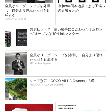
全員がリーダーシップを発揮
令和8年熊本地震による工場へ
し、自分より優れた人財を育
の影響まとめ
成する
PR(dentsu Japan)
異例ヒット？ 使い勝手にこだわったオムロン
の“オープンな”IO-Linkマスター
全員がリーダーシップを発揮し、自分より優れ
た人財を育成する
PR(dentsu Japan)
シェア別荘「COCO VILLA Owners」3選
PR(COCO VILLA on GOETHE)