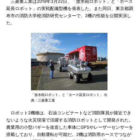
三菱重工業は2019年3月22日、「放水砲ロボット」と「ホース
延長ロボット」の実戦配備型機を発表した。また同日、東京都調
布市の消防大学校消防研究センターで、2機の性能を公開実演し
た。
「放水砲ロボット」と「ホース延長ロボット」 出
典：三菱重工業
ロボット2機種は、石油コンビナートなど消防隊員が接近でき
ないような火災現場で活躍する消防ロボットとして開発された。
農業用の小型バギーを改造した車体にGPSやレーザーセンサーを
搭載しており、自動運転が可能だ。2機は消防用ホースでつなが