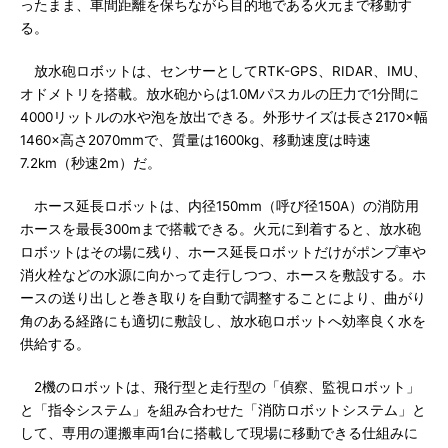
ったまま、車間距離を保ちながら目的地である火元まで移動す
る。
放水砲ロボットは、センサーとしてRTK-GPS、RIDAR、IMU、
オドメトリを搭載。放水砲からは1.0Mパスカルの圧力で1分間に
4000リットルの水や泡を放出できる。外形サイズは長さ2170×幅
1460×高さ2070mmで、質量は1600kg、移動速度は時速
7.2km（秒速2m）だ。
ホース延長ロボットは、内径150mm（呼び径150A）の消防用
ホースを最長300mまで搭載できる。火元に到着すると、放水砲
ロボットはその場に残り、ホース延長ロボットだけがポンプ車や
消火栓などの水源に向かって走行しつつ、ホースを敷設する。ホ
ースの送り出しと巻き取りを自動で調整することにより、曲がり
角のある経路にも適切に敷設し、放水砲ロボットへ効率良く水を
供給する。
2機のロボットは、飛行型と走行型の「偵察、監視ロボット」
と「指令システム」を組み合わせた「消防ロボットシステム」と
して、専用の運搬車両1台に搭載して現場に移動できる仕組みに