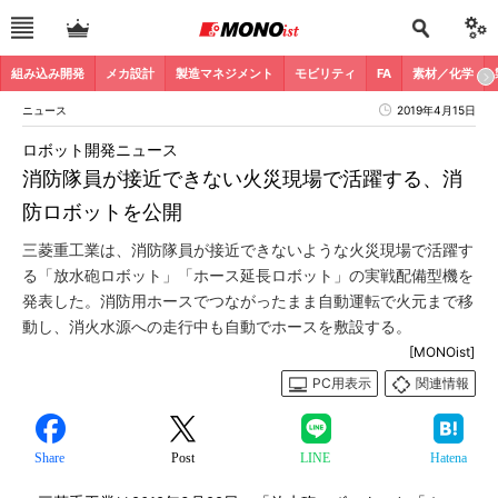
組み込み開発
メカ設計
製造マネジメント
モビリティ
FA
素材／化学
ニュース
2019年4月15日
ロボット開発ニュース
消防隊員が接近できない火災現場で活躍する、消
防ロボットを公開
三菱重工業は、消防隊員が接近できないような火災現場で活躍す
る「放水砲ロボット」「ホース延長ロボット」の実戦配備型機を
発表した。消防用ホースでつながったまま自動運転で火元まで移
動し、消火水源への走行中も自動でホースを敷設する。
[MONOist]
PC用表示
関連情報
Share
Post
LINE
Hatena