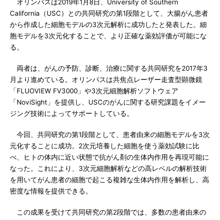
オリンパスは2019年1月8日、University of Southern
California（USC）との共同研究の第1段階として、大腸がん患者
から作成した細胞モデルの3次元解析に成功したと発表した。細
胞モデルを3次元化することで、より正確な薬効評価が可能にな
る。
両者は、がんの予防、診断、治療に関する共同研究を2017年3
月より進めている。オリンパスは共焦点レーザー走査型顕微鏡
「FLUOVIEW FV3000」や3次元細胞解析ソフトウェア
「NoviSight」を提供し、USCのがんに関する研究課題をイメー
ジング技術によってサポートしている。
今回、共同研究の第1段階として、患者由来の細胞モデルを3次
元化することに成功。2次元培養した細胞を使う薬効試験に比
べ、ヒトの体内に近い状態で抗がん剤の生体内作用を再現可能に
なった。これにより、3次元細胞解析などの高レベルの解析技術
を用いてがん患者の細胞で起こる複雑な生体内作用を解析し、高
密度な情報を提供できる。
この成果を受けて共同研究の第2段階では、多数の患者由来の