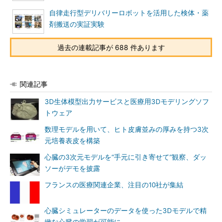
自律走行型デリバリーロボットを活用した検体・薬
剤搬送の実証実験
過去の連載記事が 688 件あります
関連記事
3D生体模型出力サービスと医療用3Dモデリングソフ
トウェア
数理モデルを用いて、ヒト皮膚並みの厚みを持つ3次
元培養表皮を構築
心臓の3次元モデルを“手元に引き寄せて”観察、ダッ
ソーがデモを披露
フランスの医療関連企業、注目の10社が集結
心臓シミュレーターのデータを使った3Dモデルで精