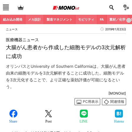
組み込み開発
メカ設計
製造マネジメント
モビリティ
FA
素材／化学
ニュース
2019年1月23日
医療機器ニュース
大腸がん患者から作成した細胞モデルの3次元解析
に成功
オリンパスとUniversity of Southern Californiaは、大腸がん患者
由来の細胞モデルを3次元解析することに成功した。細胞モデル
を3次元化することで、より正確な薬効評価が可能になるとい
う。
[MONOist]
PC用表示
関連情報
Share
Post
LINE
Hatena