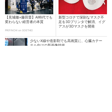
【見城徹×藤田晋】AI時代でも
新型コロナで深刻なマスク不
変わらない経営者の本質
足を3Dプリンタで解消、イグ
アスが3Dマスクを開発
PR(FINCHI on GOETHE)
少ないX線や造影剤でも高画質に、心臓カテー
テル向けの新画像技術
生成AI×3D CADでどこまでできるか試してみた
フィジカルAIに注力するインテル、組み込み市
場での約40年の実績を生かせるか