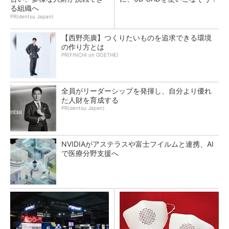
る組織へ
PR(dentsu Japan)
【西野亮廣】つくりたいものを追求できる環境
の作り方とは
PR(FINCHI on GOETHE)
全員がリーダーシップを発揮し、自分より優れ
た人財を育成する
PR(dentsu Japan)
NVIDIAがアステラスや富士フイルムと連携、AI
で医療分野支援へ