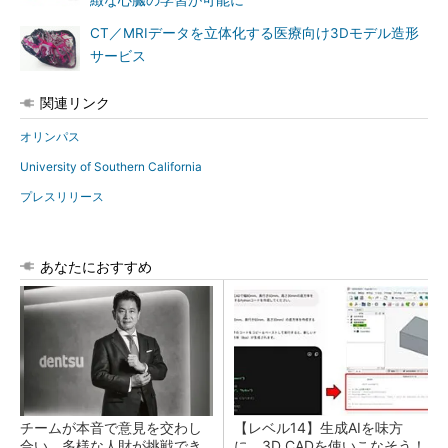
緻な心臓の学習が可能に
CT／MRIデータを立体化する医療向け3Dモデル造形
サービス
関連リンク
オリンパス
University of Southern California
プレスリリース
あなたにおすすめ
チームが本音で意見を交わし
【レベル14】生成AIを味方
合い、多様な人財が挑戦でき
に、3D CADを使いこなそう！