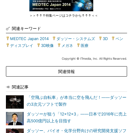
＞＞↑↑↑特集ページはコチラから↑↑↑＜＜
関連キーワード
MEDTEC Japan 2014
|
ダッソー・システムズ
|
3D
|
ペン
|
ディスプレイ
|
3D映像
|
メガネ
|
医療
Copyright © ITmedia, Inc. All Rights Reserved.
関連情報
関連記事
「空飛ぶ自転車」が本当に空を飛んだ！――ダッソー
の3次元ソフトで製作
ダッソーが狙う「12×12×3」――日本で2016年に売上
高500億円以上を目指す
ダッソー、バイオ・化学分野向けの研究開発支援ソフ