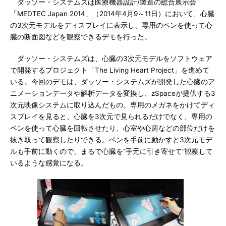
ダッソー・システムズは医療機器設計/製造の総合展示会
「MEDTEC Japan 2014」（2014年4月9～11日）において、心臓
の3次元モデルをディスプレイに表示し、専用のペンを使って心
臓の断面図などを観察できるデモを行った。
ダッソー・システムズは、心臓の3次元モデルをソフトウェア
で開発するプロジェクト「The Living Heart Project」を進めて
いる。今回のデモは、ダッソー・システムズが開発した心臓のア
ニメーションデータや解析データを変換し、zSpaceが提供する3
次元映像システムに取り込んだもの。専用のメガネをかけてディ
スプレイを見ると、心臓を3次元で見られるだけでなく、専用の
ペンを使って心臓を回転させたり、心室や心房などの部位だけを
抜き取って観察したりできる。ペンを手前に動かすと3次元モデ
ルも手前に動くので、まるで心臓を“手元に引き寄せて”観察して
いるような感覚になる。