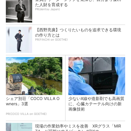
た人財を育成する
PR(dentsu Japan)
【西野亮廣】つくりたいものを追求できる環境
の作り方とは
PR(FINCHI on GOETHE)
シェア別荘「COCO VILLA O
少ないX線や造影剤でも高画質
wners」3選
に、心臓カテーテル向けの新
画像技術
PR(COCO VILLA on GOETHE)
現場の作業効率やミスを改善 XRグラス「MiR