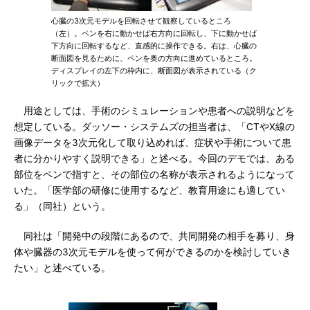
心臓の3次元モデルを回転させて観察しているところ
（左）。ペンを右に動かせば右方向に回転し、下に動かせば
下方向に回転するなど、直感的に操作できる。右は、心臓の
断面図を見るために、ペンを奥の方向に進めているところ。
ディスプレイの左下の枠内に、断面図が表示されている（ク
リックで拡大）
用途としては、手術のシミュレーションや患者への説明などを
想定している。ダッソー・システムズの担当者は、「CTやX線の
画像データを3次元化して取り込めれば、症状や手術について患
者に分かりやすく説明できる」と述べる。今回のデモでは、ある
部位をペンで指すと、その部位の名称が表示されるようになって
いた。「医学部の研修に使用するなど、教育用途にも適してい
る」（同社）という。
同社は「開発中の段階にあるので、共同開発の相手を募り、身
体や臓器の3次元モデルを使って何ができるのかを検討していき
たい」と述べている。