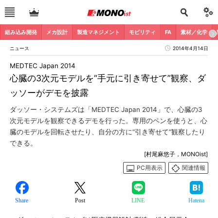
組み込み開発
メカ設計
製造マネジメント
モビリティ
FA
素材／化学
ニュース
2014年4月14日
MEDTEC Japan 2014
心臓の3次元モデルを“手元に引き寄せて”観察、ダ
ッソーがデモを披露
ダッソー・システムズは「MEDTEC Japan 2014」で、心臓の3
次元モデルを観察できるデモを行った。専用のペンを使うと、心
臓のモデルを回転させたり、自分の方に“引き寄せて”観察したり
できる。
[村尾麻悠子，MONOist]
PC用表示
関連情報
Share
Post
LINE
Hatena