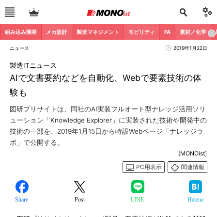
組み込み開発
メカ設計
製造マネジメント
モビリティ
FA
素材／化学
ニュース
2019年1月22日
製造ITニュース
AIで文書要約などを自動化、Webで要素技術の体
験も
図研プリサイトは、同社のAI実装フルオート型ナレッジ活用ソリ
ューション「Knowledge Explorer」に実装された技術や開発中の
技術の一部を、2019年1月15日から特設Webページ「ナレッジラ
ボ」で公開する。
[MONOist]
PC用表示
関連情報
Share
Post
LINE
Hatena