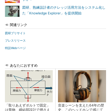
図研、熟練設計者のナレッジ活用方法をシステム化し
た「Knowledge Explorer」を提供開始
関連リンク
図研プリサイト
プレスリリース
特設Webページ
あなたにおすすめ
「取りあえずボルトで固定」
音楽シーンを支えた64年の歴
は禁物 締結部設計で押さえ
史、このヘッドホンで感じて