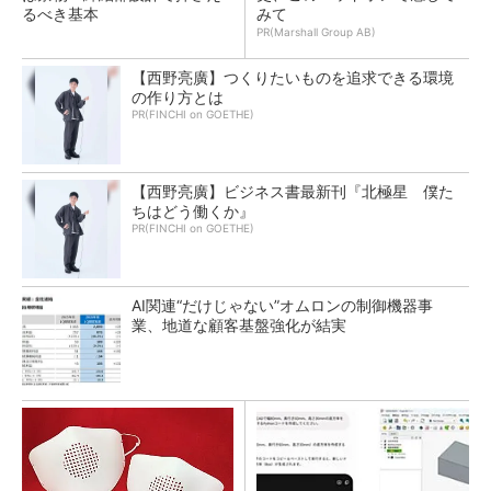
るべき基本
みて
PR(Marshall Group AB)
【西野亮廣】つくりたいものを追求できる環境
の作り方とは
PR(FINCHI on GOETHE)
【西野亮廣】ビジネス書最新刊『北極星 僕た
ちはどう働くか』
PR(FINCHI on GOETHE)
AI関連“だけじゃない”オムロンの制御機器事
業、地道な顧客基盤強化が結実