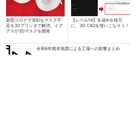
新型コロナで深刻なマスク不
【レベル14】生成AIを味方
足を3Dプリンタで解消、イグ
に、3D CADを使いこなそう！
アスが3Dマスクを開発
令和8年熊本地震による工場への影響まとめ
ピアスをしてても痛くないヘッドホンがありま
した
PR(Marshall Group AB)
狭小な駐車場に、シャープがポールカメラ式製
品発表 市場シェア10％目指す