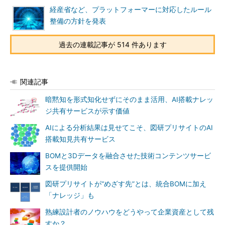
経産省など、プラットフォーマーに対応したルール
整備の方針を発表
過去の連載記事が 514 件あります
関連記事
暗黙知を形式知化せずにそのまま活用、AI搭載ナレッ
ジ共有サービスが示す価値
AIによる分析結果は見せてこそ、図研プリサイトのAI
搭載知見共有サービス
BOMと3Dデータを融合させた技術コンテンツサービ
スを提供開始
図研プリサイトが“めざす先”とは、統合BOMに加え
「ナレッジ」も
熟練設計者のノウハウをどうやって企業資産として残
すか？