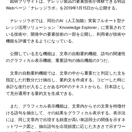
図研プリサイトは、ナレッジ製品の要素技術が体験できる特設
Webページ「ナレッジラボ」を2019年1月15日から公開する。
ナレッジラボでは、同社のAI（人工知能）実装フルオート型ナ
レッジ活用ソリューション「Knowledge Explorer」に実装されて
いる技術や、開発中の要素技術の一部を公開し、利用者が技術や
機能を評価できるようになっている。
公開している主な機能は、文章の自動要約機能、語句の関連性
のグラフィカル表示機能、重要語句の抽出機能の3つだ。
文章の自動要約機能では、文章の中から重要だと判定した文を
指定した行数分だけ抽出し、要約文を作成する。コピーした時に
余計な改行が入ることがあるPDFのテキストからも、日本語とし
て充分通用する要約文を生成できる。
また、グラフィカル表示機能は、文章内からその文章を特徴付
ける語句を抽出して、その結果をグラフィカル表示する。表示法
には、同じ文章内で出現する頻度が高い単語同士の関係を示すネ
ットワーク図と、抽出語句を出現頻度に応じた大きさで示すワー