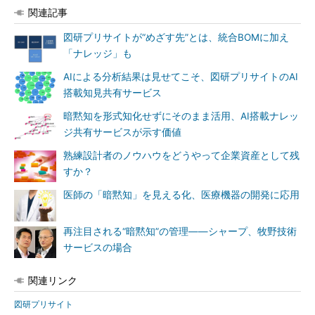
関連記事
図研プリサイトが“めざす先”とは、統合BOMに加え
「ナレッジ」も
AIによる分析結果は見せてこそ、図研プリサイトのAI
搭載知見共有サービス
暗黙知を形式知化せずにそのまま活用、AI搭載ナレッ
ジ共有サービスが示す価値
熟練設計者のノウハウをどうやって企業資産として残
すか？
医師の「暗黙知」を見える化、医療機器の開発に応用
再注目される“暗黙知”の管理――シャープ、牧野技術
サービスの場合
関連リンク
図研プリサイト