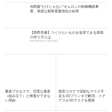
AI関連“だけじゃない”オムロンの制御機器事
業、地道な顧客基盤強化が結実
【西野亮廣】つくりたいものを追求できる環境
の作り方とは
PR(FINCHI on GOETHE)
量産プロセスで、完璧な量産
新型コロナで深刻なマスク不
（組み立て）と検査ができな
足を3Dプリンタで解消、イグ
い理由
アスが3Dマスクを開発