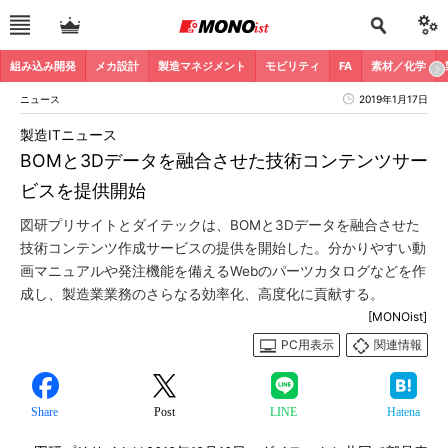
組み込み開発
メカ設計
製造マネジメント
モビリティ
FA
素材／化学
ニュース
2019年1月17日
製造ITニュース
BOMと3Dデータを融合させた技術コンテンツサー
ビスを提供開始
図研プリサイトとダイテックは、BOMと3Dデータを融合させた
技術コンテンツ作成サービスの提供を開始した。分かりやすい動
画マニュアルや発注機能を備えるWebのパーツカタログなどを作
成し、製造業業務のさらなる効率化、高度化に貢献する。
[MONOist]
PC用表示
関連情報
Share
Post
LINE
Hatena