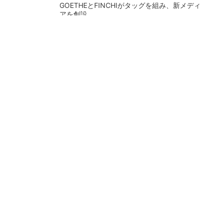
GOETHEとFINCHIがタッグを組み、新メディ
アを創設
PR(FINCHI on GOETHE)
生成AIで現場社員がシステムを開発 「人中
心」の製造DXを自走させた3社の方法
矢崎総業がイノベーション拠点を公開、労働集
約型モノづくりのスマート化に向け