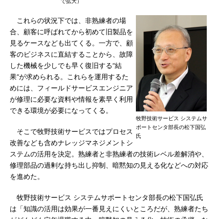
で拡大）
これらの状況下では、非熟練者の場
合、顧客に呼ばれてから初めて旧製品を
見るケースなども出てくる。一方で、顧
客のビジネスに直結することから、故障
した機械を少しでも早く復旧する“結
果”が求められる。これらを運用するた
めには、フィールドサービスエンジニア
が修理に必要な資料や情報を素早く利用
できる環境が必要になってくる。
牧野技術サービス システムサ
ポートセンタ部長の松下国弘
そこで牧野技術サービスではプロセス
氏
改善なども含めナレッジマネジメントシ
ステムの活用を決定。熟練者と非熟練者の技術レベル差解消や、
修理部品の過剰な持ち出し抑制、暗黙知の見える化などへの対応
を進めた。
牧野技術サービス システムサポートセンタ部長の松下国弘氏
は「知識の活用は効果が一番見えにくいところだが、熟練者たち