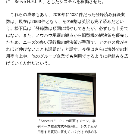
に「Serve H.E.L.P.」としたシステムを稼働させた。
これらの成果もあり、2010年に1031件だった登録済み解決案
数は、現在は2663件となり、その8割は英訳も完了済みだとい
う。松下氏は「登録数は順調に増やしてきたが、必ずしも十分で
はない。また、ノウハウ承継の観点から旧型機の解決策を優先し
たため、ニーズの多い現行機の解決策が手薄で、アクセス数がそ
れほど伸びないことも課題だ」と話す。今後はさらに海外での利
用率向上や、他のグループ企業でも利用できるように枠組みを広
げていく方針だという。
「Serve H.E.L.P.」の画面イメージ。事
例ベース推論方式を採用し、システムが
用意する質問に答えていくだけで求める