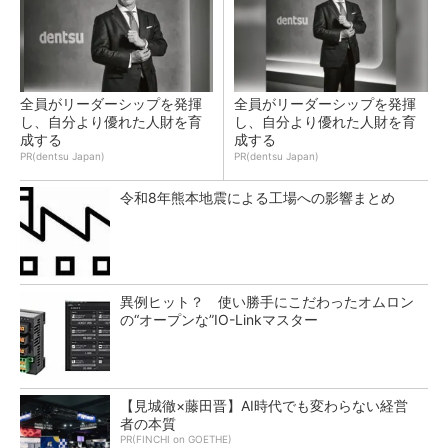
全員がリーダーシップを発揮
全員がリーダーシップを発揮
し、自分より優れた人財を育
し、自分より優れた人財を育
成する
成する
PR(dentsu Japan)
PR(dentsu Japan)
令和8年熊本地震による工場への影響まとめ
異例ヒット？ 使い勝手にこだわったオムロン
の“オープンな”IO-Linkマスター
【見城徹×藤田晋】AI時代でも変わらない経営
者の本質
PR(FINCHI on GOETHE)