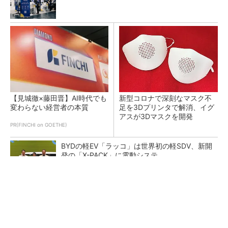
【見城徹×藤田晋】AI時代でも
新型コロナで深刻なマスク不
変わらない経営者の本質
足を3Dプリンタで解消、イグ
アスが3Dマスクを開発
PR(FINCHI on GOETHE)
BYDの軽EV「ラッコ」は世界初の軽SDV、新開
発の「X-PACK」に電動システ...
ペロブスカイト太陽電池の量産に有効なイン
ク、従来比で1.5倍の性能向上