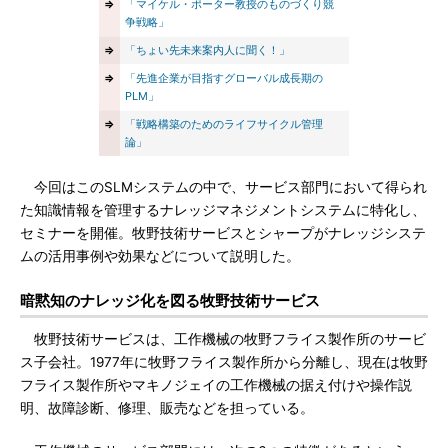
⇒
「マイケル・ポーター教授のものづくり競
争戦略」
⇒
「ちょい先未来案内人に聞く！」
⇒
「先進企業が目指すグローバル成長期の
PLM」
⇒
「戦略構築のためのライフサイクル管理
論」
今回はこのSLMシステムの中で、サービス部門において得られ
た知識情報を管理するナレッジマネジメントシステムに特化し、
セミナーを開催。牧野技術サービスとシャープがナレッジシステ
ムの活用事例や効果などについて説明した。
暗黙知のナレッジ化を図る牧野技術サービス
牧野技術サービスは、工作機械の牧野フライス製作所のサービ
ス子会社。1977年に牧野フライス製作所から分離し、現在は牧野
フライス製作所やマキノジェイの工作機械の据え付けや操作説
明、故障診断、修理、販売などを担っている。