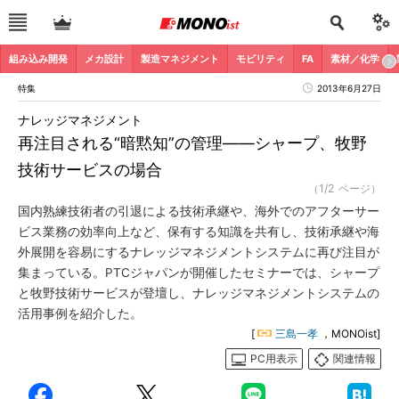
組み込み開発
メカ設計
製造マネジメント
モビリティ
FA
素材／化学
特集
2013年6月27日
ナレッジマネジメント
再注目される“暗黙知”の管理――シャープ、牧野
技術サービスの場合
（1/2 ページ）
国内熟練技術者の引退による技術承継や、海外でのアフターサー
ビス業務の効率向上など、保有する知識を共有し、技術承継や海
外展開を容易にするナレッジマネジメントシステムに再び注目が
集まっている。PTCジャパンが開催したセミナーでは、シャープ
と牧野技術サービスが登壇し、ナレッジマネジメントシステムの
活用事例を紹介した。
[
三島一孝
，MONOist]
PC用表示
関連情報