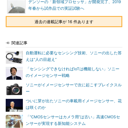
デンソーの「新領域プロセッサ」が開発完了、2019
年春から試作品での実証試験へ
過去の連載記事が 16 件あります
関連記事
自動運転に必要なセンシング技術、ソニーの出した答
えは“人の目超え”
「センシングできなければIoTは機能しない」ソニー
のイメージセンサー戦略
ソニーがイメージセンサーで次に起こすブレイクスル
ー
ついに芽が出たソニーの車載用イメージセンサー、花
は咲くのか
「“CMOSセンサーはカメラ用”は古い」高速CMOSセ
ンサーが実現する新知能システム