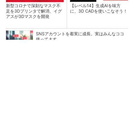
新型コロナで深刻なマスク不
【レベル14】生成AIを味方
足を3Dプリンタで解消、イグ
に、3D CADを使いこなそう！
アスが3Dマスクを開発
SNSアカウントを着実に成長。実はみんなココ
使ってます。
PR(Dreaw合同会社)
令和8年熊本地震による工場への影響まとめ
狭小な駐車場に、シャープがポールカメラ式製
品発表 市場シェア10％目指す