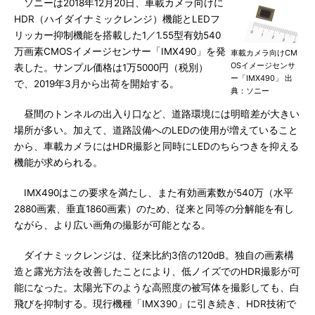
ソニーは2018年12月20日、車載カメラ向けに
HDR（ハイダイナミックレンジ）機能とLEDフ
リッカー抑制機能を搭載した1／1.55型有効540
万画素CMOSイメージセンサー「IMX490」を発
車載カメラ向けCM
OSイメージセンサ
表した。サンプル価格は1万5000円（税別）
ー「IMX490」 出
で、2019年3月から出荷を開始する。
典：ソニー
昼間のトンネルの出入り口など、道路環境には明暗差が大きい
場所が多い。加えて、道路設備へのLEDの使用が増えていること
から、車載カメラにはHDR撮影と同時にLEDのちらつきを抑える
機能が求められる。
IMX490はこの要求を満たし、また有効画素数が540万（水平
2880画素、垂直1860画素）のため、従来と同等の分解能を有し
ながら、より広い画角の撮影が可能となる。
ダイナミックレンジは、従来比約3倍の120dB。独自の画素構
造と露光方法を改善したことにより、低ノイズでのHDR撮影が可
能になった。太陽光下のような高照度の被写体を撮影しても、白
飛びを抑制する。現行機種「IMX390」に引き続き、HDR技術で