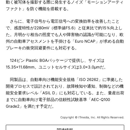
動く被写体を撮影する際に発生するノイズ「モーションアーティ
ファクト」を防ぐ機能を搭載する。
さらに、電子信号から電圧信号への変換効率を改善したこと
で、感度特性が2280mV（標準値F5.6）と従来比で約15％向上し
た。月明かり相当の照度でも人や障害物の認識が可能になり、欧
州の自動車アセスメントを手掛ける「Euro NCAP」が求める自動
ブレーキの衝突回避要件にも対応する。
124ピン Plastic BGAパッケージで提供し、サイズは
15.35×11.68mm。ユニットセルサイズは3.0×3.0μmだ。
同製品は、自動車向け機能安全規格「ISO 26262」に準拠した
開発プロセスで設計されており、故障検知や通知、制御などの機
能安全要求レベル「ASIL D」にも対応している。また、量産出荷
までに自動車向け電子部品の信頼性試験基準「AEC-Q100
Grade2」を満たす予定だ。
Copyright © ITmedia, Inc. All Rights Reserved.
関連情報