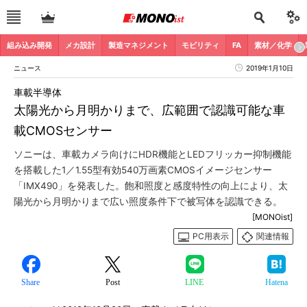
組み込み開発
メカ設計
製造マネジメント
モビリティ
FA
素材／化学
ニュース
2019年1月10日
車載半導体
太陽光から月明かりまで、広範囲で認識可能な車
載CMOSセンサー
ソニーは、車載カメラ向けにHDR機能とLEDフリッカー抑制機能
を搭載した1／1.55型有効540万画素CMOSイメージセンサー
「IMX490」を発表した。飽和照度と感度特性の向上により、太
陽光から月明かりまで広い照度条件下で被写体を認識できる。
[MONOist]
PC用表示
関連情報
Share
Post
LINE
Hatena