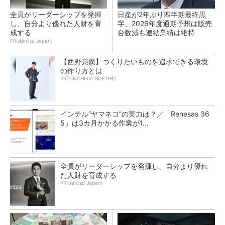
全員がリーダーシップを発揮
日産が2年ぶり四半期最終黒
し、自分より優れた人財を育
字、2026年度通期予想は販売
成する
台数減も連結業績は維持
PR(dentsu Japan)
【西野亮廣】つくりたいものを追求できる環境
の作り方とは
PR(FINCHI on GOETHE)
インテル“ヤマネコ”の実力は？／「Renesas 36
5」は3カ月かかる作業が1...
全員がリーダーシップを発揮し、自分より優れ
た人財を育成する
PR(dentsu Japan)