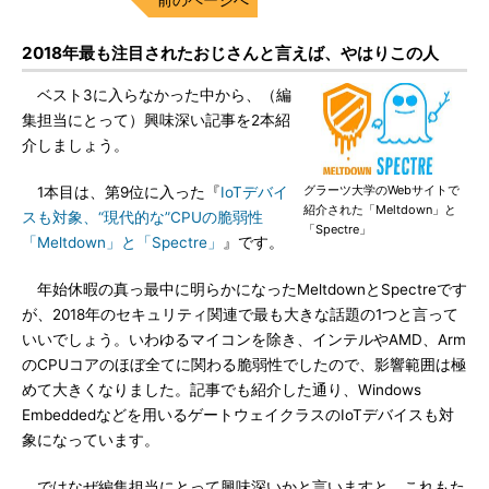
2018年最も注目されたおじさんと言えば、やはりこの人
ベスト3に入らなかった中から、（編
集担当にとって）興味深い記事を2本紹
介しましょう。
グラーツ大学のWebサイトで
1本目は、第9位に入った『
IoTデバイ
紹介された「Meltdown」と
スも対象、“現代的な”CPUの脆弱性
「Spectre」
「Meltdown」と「Spectre」
』です。
年始休暇の真っ最中に明らかになったMeltdownとSpectreです
が、2018年のセキュリティ関連で最も大きな話題の1つと言って
いいでしょう。いわゆるマイコンを除き、インテルやAMD、Arm
のCPUコアのほぼ全てに関わる脆弱性でしたので、影響範囲は極
めて大きくなりました。記事でも紹介した通り、Windows
Embeddedなどを用いるゲートウェイクラスのIoTデバイスも対
象になっています。
ではなぜ編集担当にとって興味深いかと言いますと、これもた