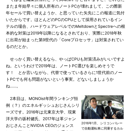
またま年始早々に個人所有のノートPCが壊れまして、この際新
年セールで買い替えようか、と思っていた矢先にこの報道に気付
いたからです。ほとんどのPCのCPUとして採用されているイン
テルの場合、ハードウェアレベルでのMeltdownとSpectreへの根
本的な対策は2019年以降になるとされており、実際に2018年秋
に出荷が始まった第9世代の「Coreプロセッサ」は対策されてい
るのだとか。
せっかく買い替えるなら、やっぱCPUも対策済みがいいですよ
ね。というわけで2019年は、ノートPC選びを楽しめそうで
す！ とか言いながら、代替で使っているさらに1世代前のノー
トPCでも何も問題がないという事実。どないしましょうか
ね……。
2本目は、MONOist年間ランキング恒
例（？）のエネルギッシュおじさんシリ
ーズです。2016年は元東京大学、現東
洋大学の坂村健氏、2017年は革ジャン
2016年1月、シリコンバレー
おじさんことNVIDIA CEOのジェンス
で自動運転車に同乗するカル