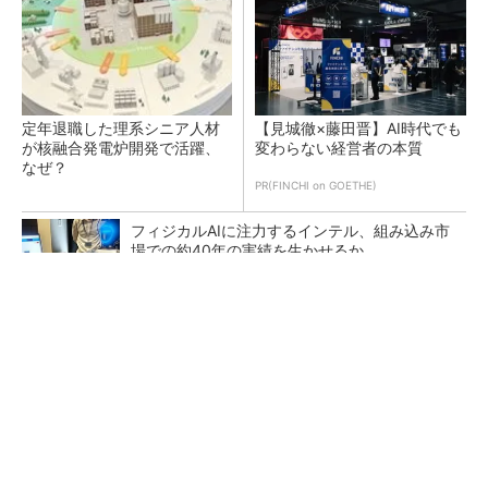
定年退職した理系シニア人材
【見城徹×藤田晋】AI時代でも
が核融合発電炉開発で活躍、
変わらない経営者の本質
なぜ？
PR(FINCHI on GOETHE)
フィジカルAIに注力するインテル、組み込み市
場での約40年の実績を生かせるか
なぜ熊本に半導体産業が集まるのか――地震で
工場稼働停止相次ぐ
いざ「Re:Nissan」実現へ、日産栃木工場が挑
んだ「生産体制の比例化」