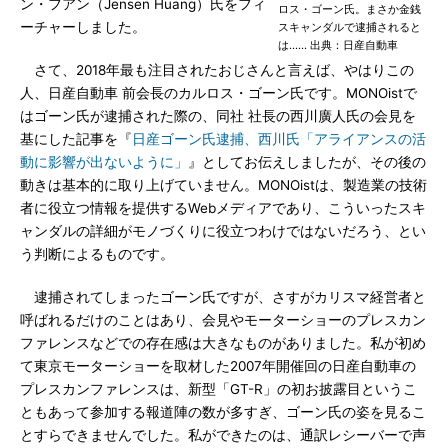
ン・フアン（Jensen Huang）氏をフィ
ロス・ゴーン氏。まさか金銭
ーチャーしました。
スキャンダルで逮捕されると
は…… 出典：日産自動車
さて、2018年最も注目されたおじさんと言えば、やはりこの
人、日産自動車 前会長のカルロス・ゴーン氏です。MONOistで
はゴーン氏が逮捕された際の、同社 社長の西川廣人氏の会見を
基にした記事を『
日産ゴーン氏逮捕、西川氏「アライアンスの活
動に影響が出ないように」
』としてお伝えしましたが、その後の
動きは基本的に取り上げていません。MONOistは、製造業の技術
者に役立つ情報を提供するWebメディアであり、こういったスキ
ャンダルの詳細がモノづくりに役立つわけではないだろう、とい
う判断によるものです。
逮捕されてしまったゴーン氏ですが、さすがカリスマ経営者と
呼ばれるだけのことはあり、会見やモーターショーのプレスカン
ファレンスなどでの存在感は大きなものがありました。私が初め
て東京モーターショーを取材した2007年開催回の日産自動車の
プレスカンファレンスは、新型「GT-R」の初お披露目というこ
ともあって参加する報道陣の数が多すぎ、ゴーン氏の姿を見るこ
とすらできませんでした。私ができたのは、通訳レシーバーで声