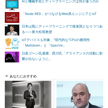
AIと機械学習とディープラーニングは何が違うのか
「Node-RED」がつなげるWeb系エンジニアとIoT
日本は既にディープラーニングで後進国となりつつあ
る――東大松尾教授
IoTデバイスも対象、“現代的な”CPUの脆弱性
「Meltdown」と「Spectre」
日産ゴーン氏逮捕、西川氏「アライアンスの活動に影
響が出ないように」
あなたにおすすめ