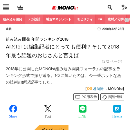
組み込み開発
メカ設計
製造マネジメント
モビリティ
FA
素材／化学
連載
2018年12月28日
組み込み開発 年間ランキング2018
AIとIoTは編集記者にとっても便利!? そして2018
年最も話題のおじさんと言えば
（2/2 ページ）
2018年に公開したMONOist組み込み開発フォーラムの記事をラ
ンキング形式で振り返る。1位に輝いたのは、今一番ホットなあ
の技術の解説記事でした。
[
朴尚洙
，MONOist]
PC用表示
関連情報
Share
Post
LINE
Hatena
前のページへ