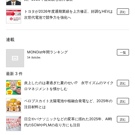
トヨタが2026年度通期業績を上方修正、好調なHEVは
読む
次世代電池で競争力を強化へ
連載
MONOist年間ランキング
一覧
54 Articles
最新 3 件
炎上したのは暑過ぎた夏のせい!? 永守イズムのマイク
読む
ロマネジメントを懐かしむ
ペロブスカイト太陽電池や核融合発電など、2025年の
読む
注目材料とは
日立やパナソニックなどの変革に揺れた2025年、AI時
読む
代のSCMやPLMの在り方にも注目