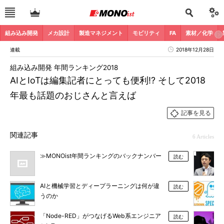
組み込み開発
メカ設計
製造マネジメント
モビリティ
FA
素材／化学
連載
2018年12月28日
組み込み開発 年間ランキング2018
AIとIoTは編集記者にとっても便利!? そして2018
年最も話題のおじさんと言えば
記事を見る
関連記事
6 Articles
≫MONOist年間ランキングのバックナンバー
読む
AIと機械学習とディープラーニングは何が違
読む
うのか
「Node-RED」がつなげるWeb系エンジニア
読む