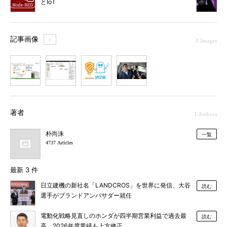
とIoT
記事画像
＋
4 Images
1
2
3
4
著者
1 Authors
朴尚洙
一覧
4737 Articles
最新 3 件
日立建機の新社名「LANDCROS」を世界に発信、大谷
読む
選手がブランドアンバサダー就任
電動化戦略見直しのホンダが四半期営業利益で過去最
読む
高、2026年度業績も上方修正