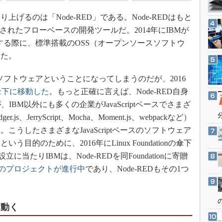
3Dプリンタ
産業オープンネット展
るのは「Node-RED」である。Node-REDはもと
デジタルツインとCAE
されたフローベースの開発ツールだ。2014年にIBMが
S＆OP
ースする際に、標準搭載のOSS（オープンソースソフトウ
インダストリー4.0
った。
イノベーション
のソフトウェアということになってしまうのだが、2016
製造業ビッグデータ
onの傘下に移動した
。もっと正確に言えば、Node-RED自身
メイドインジャパン
が、IBM以外にも多くの企業がJavaScriptベースでさまざ
植物工場
.js、JerryScript、Mocha、Moment.js、webpackなど）
知財マネジメント
うしたさまざまなJavaScriptベースのソフトウェア
海外生産
的のために、2016年にLinux Foundationの傘下
当たりIBMは、Node-REDを同Foundationに寄贈
グローバル設計・開発
8のプロジェクトが進行中
であり、Node-REDもその1つ
制御セキュリティ
新型コロナへの対応
も動く