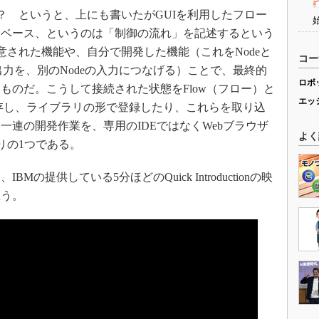
か？ というと、上にも書いたがGUIを利用したフロー
ーベース、というのは「制御の流れ」を記述するという
用意された機能や、自分で開発した機能（これをNodeと
コー
出力を、別のNodeの入力につなげる）ことで、最終的
ロボ
ものだ。こうして接続された状態をFlow（フロー）と
エッ
れ保存し、ライブラリの形で登録したり、これらを取り込
一連の開発作業を、専用のIDEではなくWebブラウザ
よく
売りの1つである。
提供している5分ほどのQuick Introductionの映
思う。