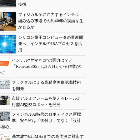
技術
フィジカルAIに注力するインテル、
組み込み市場での約40年の実績を生
かせるか
シリコン量子コンピュータの量産開
発へ、インテルの18Aプロセスを活
用
インテル“ヤマネコ”の実力は？／
「Renesas 365」は3カ月かかる作業が1
分に
フラクタルによる高精度画像認識技術
を開発
市販アルミフレームを使えるレール走
行型AI監視ロボットを開発
フィジカルAI時代のロボティクス新標
準、安全性は「後付け」でなく「設計
の核心」
基本波で625MHzまでの高周波に対応す