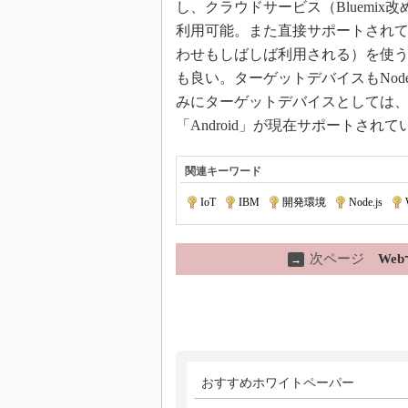
し、クラウドサービス（Bluemix改めIBM
利用可能。また直接サポートされているわ
わせもしばしば利用される）を使
も良い。ターゲットデバイスもNod
みにターゲットデバイスとしては、「Raspbe
「Android」が現在サポートされて
関連キーワード
IoT
|
IBM
|
開発環境
|
Node.js
|
次ページ
We
→
おすすめホワイトペーパー