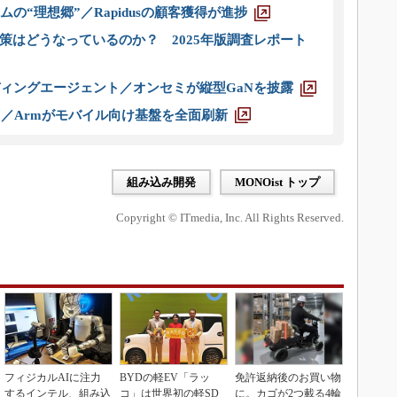
ムの“理想郷”／Rapidusの顧客獲得が進捗
策はどうなっているのか？ 2025年版調査レポート
ディングエージェント／オンセミが縦型GaNを披露
ス／Armがモバイル向け基盤を全面刷新
組み込み開発
MONOist トップ
Copyright © ITmedia, Inc. All Rights Reserved.
フィジカルAIに注力
BYDの軽EV「ラッ
免許返納後のお買い物
するインテル、組み込
コ」は世界初の軽SD
に。カゴが2つ載る4輪