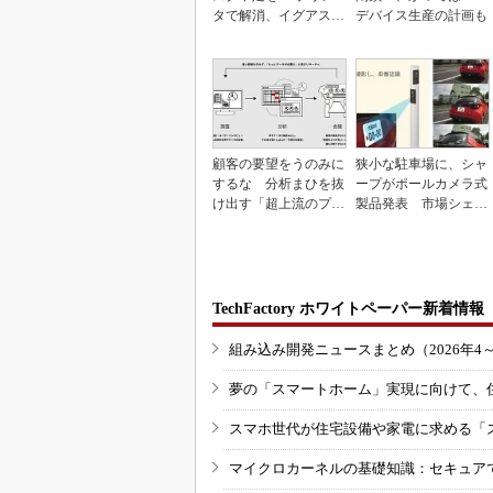
タで解消、イグアスが
デバイス生産の計画も
3Dマスクを開発
顧客の要望をうのみに
狭小な駐車場に、シャ
するな 分析まひを抜
ープがポールカメラ式
け出す「超上流のプロ
製品発表 市場シェア
トタイピング」
10％目指す
TechFactory ホワイトペーパー新着情報
組み込み開発ニュースまとめ（2026年4
夢の「スマートホーム」実現に向けて、
スマホ世代が住宅設備や家電に求める「
マイクロカーネルの基礎知識：セキュア