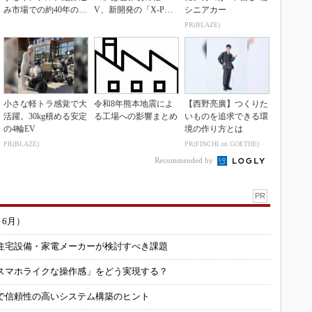
み市場での約40年の実
V、新開発の「X-PAC
シニアカー
績を生かせるか
K」に電動システ...
PR(BLAZE)
小さな軽トラ感覚で大
令和8年熊本地震によ
【西野亮廣】つくりた
活躍。30kg積める安定
る工場への影響まとめ
いものを追求できる環
の4輪EV
境の作り方とは
PR(BLAZE)
PR(FINCHI on GOETHE)
Recommended by
PR
～6月）
住宅設備・家電メーカーが検討すべき課題
スマホライクな操作感」をどう実現する？
で信頼性の高いシステム構築のヒント