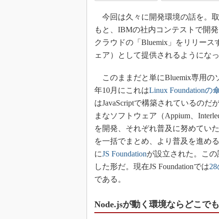
今回は久々に開発環境の話を。取り上げ
もと、IBMの社内コンテストで開発
クラウドの「Bluemix」をリリ
ェア）として提供されるようにな
このままだと単にBluemix専用
年10月にこれは
Linux Foundati
はJavaScriptで構築されているのだ
まなソフトウェア（Appium、Interledger
を開発、それぞれ普及に努めていた。こ
を一括でまとめ、より普及を進めるという目
に
JS Foundation
が設立された。この設立に
した形だ。現在JS Foundationでは
2
である。
Node.jsが動く環境ならどこで