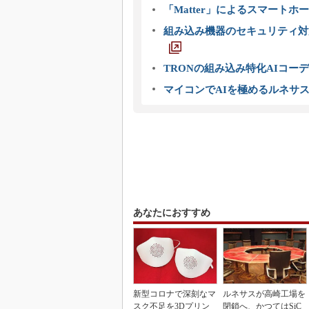
「Matter」によるスマートホー
組み込み機器のセキュリティ対
TRONの組み込み特化AIコー
マイコンでAIを極めるルネサ
あなたにおすすめ
新型コロナで深刻なマ
ルネサスが高崎工場を
スク不足を3Dプリン
閉鎖へ、かつてはSiC