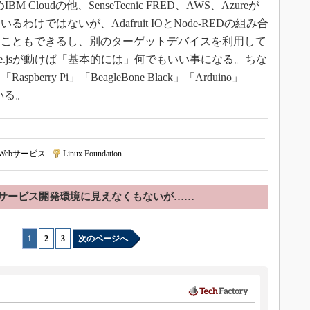
 Cloudの他、SenseTecnic FRED、AWS、Azureが
けではないが、Adafruit IOとNode-REDの組み合
うこともできるし、別のターゲットデバイスを利用して
e.jsが動けば「基本的には」何でもいい事になる。ちな
rry Pi」「BeagleBone Black」「Arduino」
いる。
Webサービス
|
Linux Foundation
bサービス開発環境に見えなくもないが……
1
|
2
|
3
次のページへ