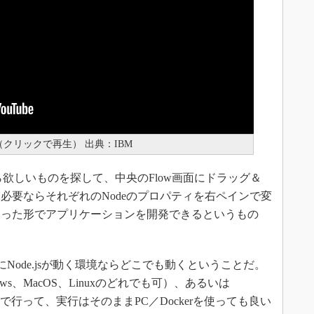
ction（クリックで再生） 出典：IBM
欲しいものを探して、中央のFlow画面にドラッグ＆
必要ならそれぞれのNodeのプロパティを右ペインで変
いった形でアプリケーションを開発できるというもの
にNode.jsが動く環境ならどこでも動くということだ。
ws、MacOS、Linuxのどれでも可）、あるいは
境で行って、実行はそのままPC／Dockerを使っても良い