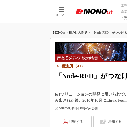
工
産
メディア
脱
つながる技術
AI×技術
MONOist
>
組み込み開発
>
「Node-RED」がつなげる
つながる工場
AI×設備
つながるサービ
Physical
IoT観測所（41）
「Node-RED」がつな
IoTソリューションの開発に用いられてい
み出された後、2016年10月にLinux F
2018年01月31日 10時00分 公開
印刷する
通知する