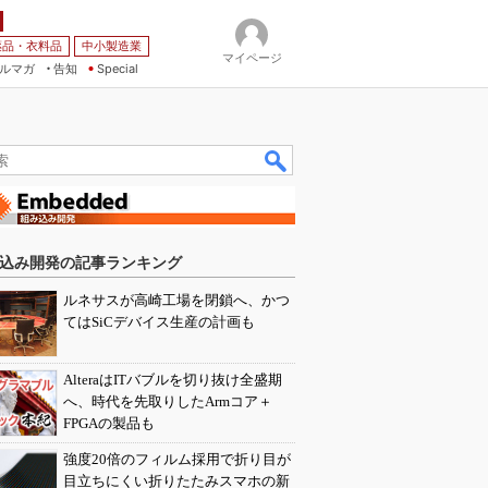
薬品・衣料品
中小製造業
マイページ
ルマガ
告知
Special
込み開発の記事ランキング
ルネサスが高崎工場を閉鎖へ、かつ
てはSiCデバイス生産の計画も
AlteraはITバブルを切り抜け全盛期
へ、時代を先取りしたArmコア＋
FPGAの製品も
強度20倍のフィルム採用で折り目が
目立ちにくい折りたたみスマホの新