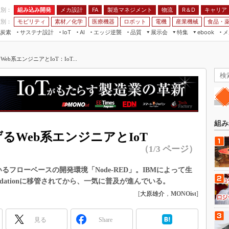
程別：
組み込み開発
メカ設計
製造マネジメント
物流
R＆D
キャリア
FA
業別：
モビリティ
素材／化学
医療機器
ロボット
電機
産業機械
食品・
炭素
サステナ設計
エッジ逆襲
品質
展示会
特集
メ
IoT
AI
ebook
伝承
組み込み開発
CEATEC
読者調査まとめ
編集後記
Web系エンジニアとIoT：IoT...
JIMTOF
保全
メカ設計
つながるクルマ
組込み/エッジ コンピューティング
ス
 AI
製造マネジメント
5G
展＆IoT/5Gソリューション展
VR／AR
FA
IIFES
モビリティ
フィールドサービス
国際ロボット展
素材／化学
FPGA
組み
ジャパンモビリティショー
げるWeb系エンジニアとIoT
組み込み画像技術
TECHNO-FRONTIER
（1/3 ページ）
組み込みモデリング
人テク展
るフローベースの開発環境「Node-RED」。IBMによって生
Windows Embedded
スマート工場EXPO
oundationに移管されてから、一気に普及が進んでいる。
車載ソフト開発
EdgeTech+
[
大原雄介
，
MONOist
]
ISO26262
日本ものづくりワールド
無償設計ツール
見る
Share
AUTOMOTIVE WORLD