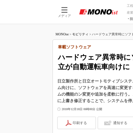
工
産
メディア
脱
つながる技術
AI×技術
MONOist
>
モビリティ
>
ハードウェア異常時にソフト
つながる工場
AI×設備
つながるサービ
Physical
車載ソフトウェア
ハードウェア異常時に
立が自動運転車向けに
日立製作所と日立オートモティブシステム
ム向けに、ソフトウェアを高速に変更す
ムの機能のン変更や追加を柔軟に行う。
に上書き修正することで、システムを停
2018年12月18日 06時00分 公開
印刷する
通知する