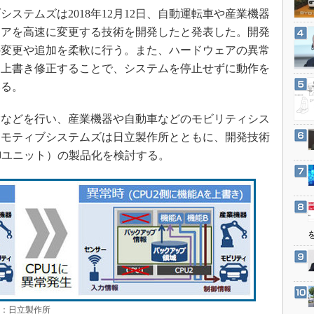
3Dプリンタ
テムズは2018年12月12日、自動運転車や産業機器
産業オープンネット展
デジタルツインとCAE
ェアを高速に変更する技術を開発したと発表した。開発
S＆OP
の変更や追加を柔軟に行う。また、ハードウェアの異常
に上書き修正することで、システムを停止せずに動作を
インダストリー4.0
いる。
イノベーション
製造業ビッグデータ
などを行い、産業機器や自動車などのモビリティシス
メイドインジャパン
トモティブシステムズは日立製作所とともに、開発技術
御ユニット）の製品化を検討する。
植物工場
知財マネジメント
海外生産
グローバル設計・開発
制御セキュリティ
新型コロナへの対応
典：日立製作所