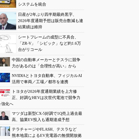
システムを統合
日産が2年ぶり四半期最終黒字、
2026年度通期予想は販売台数減も連
結業績は維持
シートフレームの成型に不具合、
「ZR-V」「シビック」など約1.6万
台がリコール
中国の自動車メーカーとテスラに競争
力があるのは「合理性が高い」から
NVIDIAとトヨタ自動車、フィジカルAI
活用で車両／工場／都市を連携
トヨタが2026年度通期業績を上方修
正、好調なHEVは次世代電池で競争力
を強化へ
マツダは新型CX-5好調で1Q売上過去最
高、協業EV投入も通期達成予想
テラチャージやFLASH、テスラなど
熊本地震によるEV充電器の無償開放拠