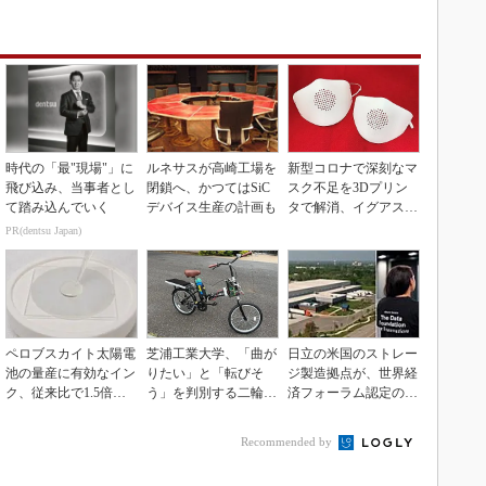
時代の「最"現場"」に
ルネサスが高崎工場を
新型コロナで深刻なマ
飛び込み、当事者とし
閉鎖へ、かつてはSiC
スク不足を3Dプリン
て踏み込んでいく
デバイス生産の計画も
タで解消、イグアスが
3Dマスクを開発
PR(dentsu Japan)
ペロブスカイト太陽電
芝浦工業大学、「曲が
日立の米国のストレー
池の量産に有効なイン
りたい」と「転びそ
ジ製造拠点が、世界経
ク、従来比で1.5倍の
う」を判別する二輪車
済フォーラム認定の先
性能向上
制御技術を開発
進工場に選出
Recommended by