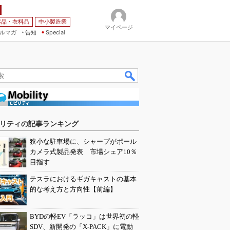
薬品・衣料品
中小製造業
マイページ
ルマガ
告知
Special
リティの記事ランキング
狭小な駐車場に、シャープがポール
カメラ式製品発表 市場シェア10％
目指す
テスラにおけるギガキャストの基本
的な考え方と方向性【前編】
BYDの軽EV「ラッコ」は世界初の軽
SDV、新開発の「X-PACK」に電動