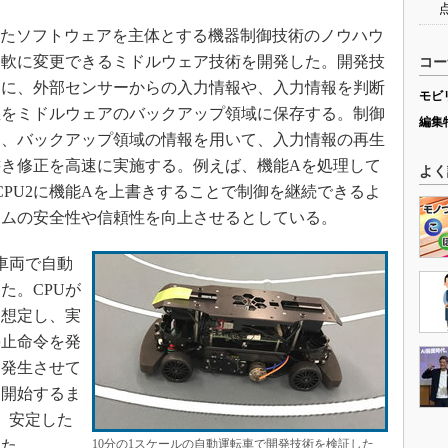
きたソフトウェアを主体とする機器制御技術のノウハウ
柔軟に変更できるミドルウェア技術を開発した。開発技
コー
中に、外部センサーからの入力情報や、入力情報を判断
モビ
値をミドルウェアのバックアップ領域に保存する。制御
編集
は、バックアップ領域の情報を用いて、入力情報の再生
き修正を高速に実施する。例えば、機能Aを処理して
よく
CPU2に機能Aを上書きすることで制御を継続できるよ
テムの安全性や信頼性を向上させるとしている。
車両で自動
た。CPUが
を想定し、実
停止命令を発
を発生させて
を開始するま
、安定した
した。
10分の1スケールの自動運転車で開発技術を検証した