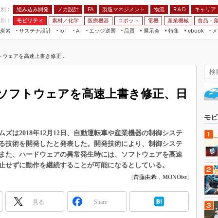
程別：
組み込み開発
メカ設計
製造マネジメント
物流
R＆D
キャリア
FA
業別：
モビリティ
素材／化学
医療機器
ロボット
電機
産業機械
食品・
炭素
サステナ設計
エッジ逆襲
品質
展示会
特集
メ
IoT
AI
ebook
伝承
組み込み開発
CEATEC
読者調査まとめ
編集後記
ウェアを高速上書き修正...
JIMTOF
保全
メカ設計
つながるクルマ
組込み/エッジ コンピューティング
ス
 AI
製造マネジメント
5G
展＆IoT/5Gソリューション展
VR／AR
FA
ソフトウェアを高速上書き修正、日
IIFES
モビリティ
フィールドサービス
国際ロボット展
素材／化学
FPGA
モビ
ジャパンモビリティショー
組み込み画像技術
ズは2018年12月12日、自動運転車や産業機器の制御システ
TECHNO-FRONTIER
る技術を開発したと発表した。開発技術により、制御システ
組み込みモデリング
人テク展
また、ハードウェアの異常発生時には、ソフトウェアを高速
Windows Embedded
止せずに動作を継続することが可能になるとしている。
スマート工場EXPO
車載ソフト開発
[
齊藤由希
，
MONOist
]
EdgeTech+
ISO26262
日本ものづくりワールド
見る
Share
無償設計ツール
AUTOMOTIVE WORLD