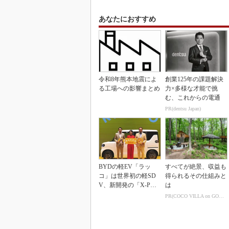
あなたにおすすめ
令和8年熊本地震によ
創業125年の課題解決
る工場への影響まとめ
力×多様な才能で挑
む、これからの電通
PR(dentsu Japan)
BYDの軽EV「ラッ
すべてが絶景、収益も
コ」は世界初の軽SD
得られるその仕組みと
V、新開発の「X-PAC
は
K」に電動システ...
PR(COCO VILLA on GOETHE)