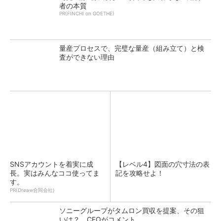
者の本質
PR(FINCHI on GOETHE)
量産プロセスで、完璧な量産（組み立て）と検
査ができない理由
SNSアカウントを着実に成
【レベル4】図面の穴寸法の表
長。実はみんなココ使ってま
記を攻略せよ！
す。
PR(Dreaw合同会社)
ソニーグループがタムロン買収を提案、その狙
いは？ CFOがコメント