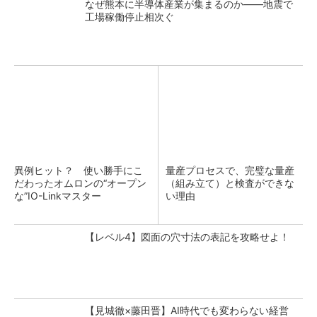
なぜ熊本に半導体産業が集まるのか――地震で
工場稼働停止相次ぐ
異例ヒット？ 使い勝手にこ
量産プロセスで、完璧な量産
だわったオムロンの“オープン
（組み立て）と検査ができな
な”IO-Linkマスター
い理由
【レベル4】図面の穴寸法の表記を攻略せよ！
【見城徹×藤田晋】AI時代でも変わらない経営