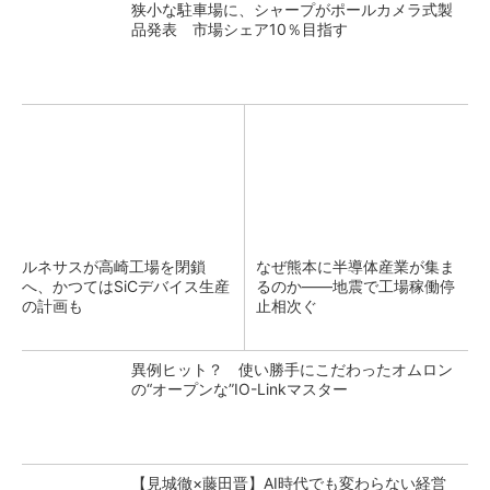
狭小な駐車場に、シャープがポールカメラ式製
品発表 市場シェア10％目指す
ルネサスが高崎工場を閉鎖
なぜ熊本に半導体産業が集ま
へ、かつてはSiCデバイス生産
るのか――地震で工場稼働停
の計画も
止相次ぐ
異例ヒット？ 使い勝手にこだわったオムロン
の“オープンな”IO-Linkマスター
【見城徹×藤田晋】AI時代でも変わらない経営