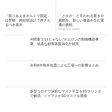
「取りあえずボルトで固定」
「さすが」と言われる驚きや
は禁物 締結部設計で押さえ
感動を。新しい価値を生む電
るべき基本
通の挑戦
PR(dentsu Japan)
AI関連“だけじゃない”オムロンの制御機器事
業、地道な顧客基盤強化が結実
令和8年熊本地震による工場への影響まとめ
新型コロナで深刻なマスク不足を3Dプリンタ
で解消、イグアスが3Dマスクを開発