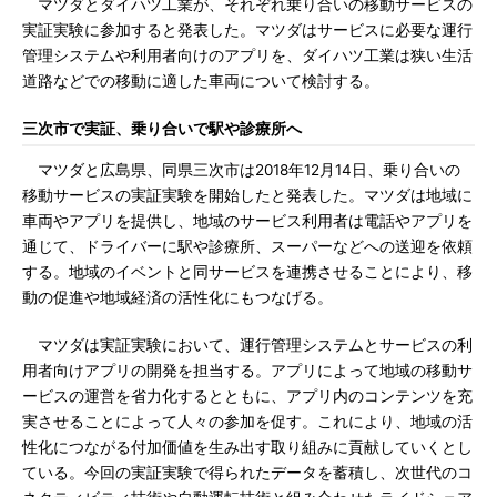
マツダとダイハツ工業が、それぞれ乗り合いの移動サービスの
実証実験に参加すると発表した。マツダはサービスに必要な運行
管理システムや利用者向けのアプリを、ダイハツ工業は狭い生活
道路などでの移動に適した車両について検討する。
三次市で実証、乗り合いで駅や診療所へ
マツダと広島県、同県三次市は2018年12月14日、乗り合いの
移動サービスの実証実験を開始したと発表した。マツダは地域に
車両やアプリを提供し、地域のサービス利用者は電話やアプリを
通じて、ドライバーに駅や診療所、スーパーなどへの送迎を依頼
する。地域のイベントと同サービスを連携させることにより、移
動の促進や地域経済の活性化にもつなげる。
マツダは実証実験において、運行管理システムとサービスの利
用者向けアプリの開発を担当する。アプリによって地域の移動サ
ービスの運営を省力化するとともに、アプリ内のコンテンツを充
実させることによって人々の参加を促す。これにより、地域の活
性化につながる付加価値を生み出す取り組みに貢献していくとし
ている。今回の実証実験で得られたデータを蓄積し、次世代のコ