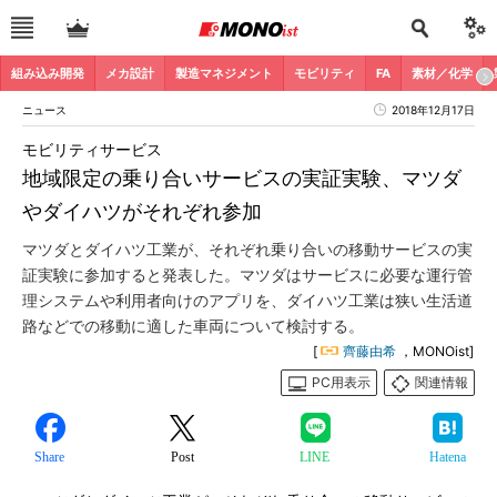
組み込み開発
メカ設計
製造マネジメント
モビリティ
FA
素材／化学
ニュース
2018年12月17日
モビリティサービス
地域限定の乗り合いサービスの実証実験、マツダ
やダイハツがそれぞれ参加
マツダとダイハツ工業が、それぞれ乗り合いの移動サービスの実
証実験に参加すると発表した。マツダはサービスに必要な運行管
理システムや利用者向けのアプリを、ダイハツ工業は狭い生活道
路などでの移動に適した車両について検討する。
[
齊藤由希
，MONOist]
PC用表示
関連情報
Share
Post
LINE
Hatena