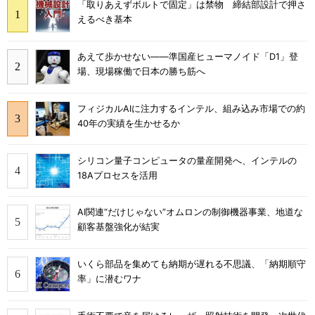
「取りあえずボルトで固定」は禁物 締結部設計で押さ
えるべき基本
あえて歩かせない――準国産ヒューマノイド「D1」登
場、現場稼働で日本の勝ち筋へ
フィジカルAIに注力するインテル、組み込み市場での約
40年の実績を生かせるか
シリコン量子コンピュータの量産開発へ、インテルの
18Aプロセスを活用
AI関連“だけじゃない”オムロンの制御機器事業、地道な
顧客基盤強化が結実
いくら部品を集めても納期が遅れる不思議、「納期順守
率」に潜むワナ