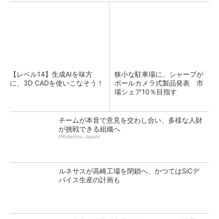
【レベル14】生成AIを味方
狭小な駐車場に、シャープが
に、3D CADを使いこなそう！
ポールカメラ式製品発表 市
場シェア10％目指す
チームが本音で意見を交わし合い、多様な人財
が挑戦できる組織へ
PR(dentsu Japan)
ルネサスが高崎工場を閉鎖へ、かつてはSiCデ
バイス生産の計画も