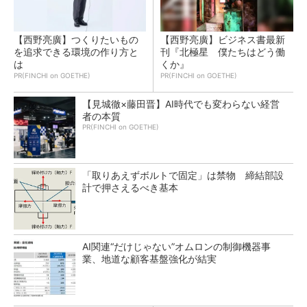
【西野亮廣】つくりたいもの
【西野亮廣】ビジネス書最新
を追求できる環境の作り方と
刊『北極星 僕たちはどう働
は
くか』
PR(FINCHI on GOETHE)
PR(FINCHI on GOETHE)
【見城徹×藤田晋】AI時代でも変わらない経営
者の本質
PR(FINCHI on GOETHE)
「取りあえずボルトで固定」は禁物 締結部設
計で押さえるべき基本
AI関連“だけじゃない”オムロンの制御機器事
業、地道な顧客基盤強化が結実