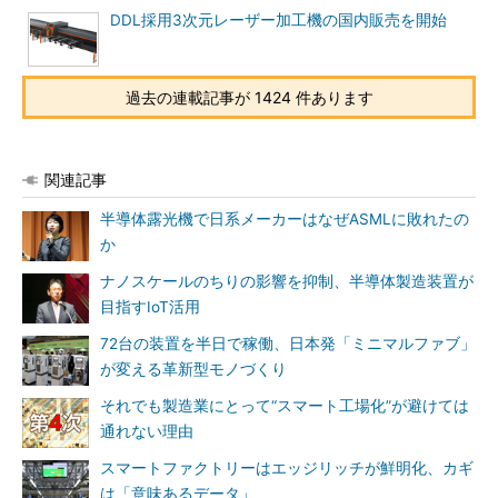
DDL採用3次元レーザー加工機の国内販売を開始
過去の連載記事が 1424 件あります
関連記事
半導体露光機で日系メーカーはなぜASMLに敗れたの
か
ナノスケールのちりの影響を抑制、半導体製造装置が
目指すIoT活用
72台の装置を半日で稼働、日本発「ミニマルファブ」
が変える革新型モノづくり
それでも製造業にとって“スマート工場化”が避けては
通れない理由
スマートファクトリーはエッジリッチが鮮明化、カギ
は「意味あるデータ」