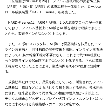
日立造船は2018年11月26日、フィルム基板対応の反射防止膜
（AR膜）と防汚膜（AF膜）の成膜工程を一体型した、ロールto
ロール成膜装置「HARD-F series」を発売した。
HARD-F seriesは、AR膜とAF膜、2つの成膜プロセスが一体化
しており、フィルム基板上にAR膜とAF膜を連続で成膜できるこ
とから、製造ラインがコンパクトになる。
また、AR膜にスパッタ法、AF膜には面蒸着法を転用したイン
ライン蒸着法と、同社独自の開発技術を採用。インライン蒸着法
によってAF膜の乾燥工程が不要になり、これまで約20m程度だ
った製造ラインを10m以下までコンパクト化できる。さらに乾燥
工程がなくなったことにより、製造時間も3分の2程度に短縮す
る。
成膜効率だけでなく、品質も向上している。製造されたフィル
ム基板は、指紋などによる汚れや反射を防止する効果、撥水効果
に優れ、従来品と比べて汚れ防止の性能や耐久性が2倍以上に。
デジタル端末などのディスプレイや各種インストルメントパネル
などに求められる高機能膜へのニーズに対応する。