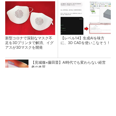
新型コロナで深刻なマスク不
【レベル14】生成AIを味方
足を3Dプリンタで解消、イグ
に、3D CADを使いこなそう！
アスが3Dマスクを開発
【見城徹×藤田晋】AI時代でも変わらない経営
者の本質
PR(FINCHI on GOETHE)
令和8年熊本地震による工場への影響まとめ