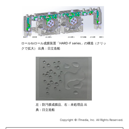
ロールtoロール成膜装置「HARD-F series」の構造（クリッ
クで拡大） 出典：日立造船
左：防汚膜成膜品、右：未処理品 出
典：日立造船
Copyright © ITmedia, Inc. All Rights Reserved.