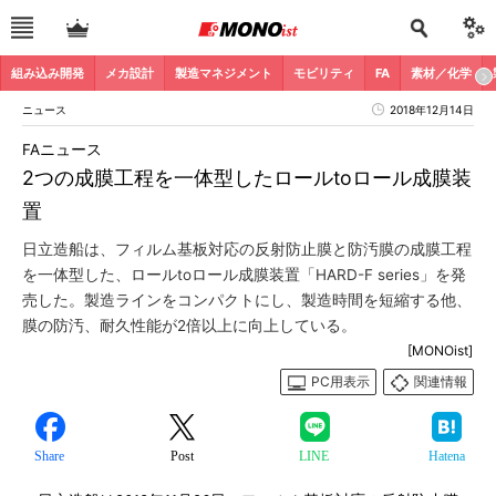
組み込み開発
メカ設計
製造マネジメント
モビリティ
FA
素材／化学
ニュース
2018年12月14日
FAニュース
2つの成膜工程を一体型したロールtoロール成膜装
置
日立造船は、フィルム基板対応の反射防止膜と防汚膜の成膜工程
を一体型した、ロールtoロール成膜装置「HARD-F series」を発
売した。製造ラインをコンパクトにし、製造時間を短縮する他、
膜の防汚、耐久性能が2倍以上に向上している。
[MONOist]
PC用表示
関連情報
Share
Post
LINE
Hatena