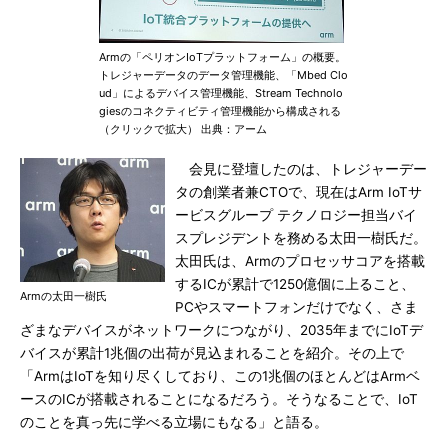
Armの「ペリオンIoTプラットフォーム」の概要。
トレジャーデータのデータ管理機能、「Mbed Clo
ud」によるデバイス管理機能、Stream Technolo
giesのコネクティビティ管理機能から構成される
（クリックで拡大） 出典：アーム
会見に登壇したのは、トレジャーデー
タの創業者兼CTOで、現在はArm IoTサ
ービスグループ テクノロジー担当バイ
スプレジデントを務める太田一樹氏だ。
太田氏は、Armのプロセッサコアを搭載
するICが累計で1250億個に上ること、
Armの太田一樹氏
PCやスマートフォンだけでなく、さま
ざまなデバイスがネットワークにつながり、2035年までにIoTデ
バイスが累計1兆個の出荷が見込まれることを紹介。その上で
「ArmはIoTを知り尽くしており、この1兆個のほとんどはArmベ
ースのICが搭載されることになるだろう。そうなることで、IoT
のことを真っ先に学べる立場にもなる」と語る。