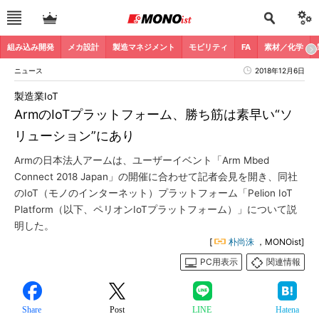
組み込み開発
メカ設計
製造マネジメント
モビリティ
FA
素材／化学
ニュース
2018年12月6日
製造業IoT
ArmのIoTプラットフォーム、勝ち筋は素早い“ソ
リューション”にあり
Armの日本法人アームは、ユーザーイベント「Arm Mbed
Connect 2018 Japan」の開催に合わせて記者会見を開き、同社
のIoT（モノのインターネット）プラットフォーム「Pelion IoT
Platform（以下、ペリオンIoTプラットフォーム）」について説
明した。
[
朴尚洙
，MONOist]
PC用表示
関連情報
Share
Post
LINE
Hatena