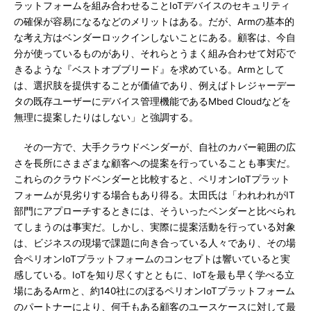
ラットフォームを組み合わせることIoTデバイスのセキュリティ
の確保が容易になるなどのメリットはある。だが、Armの基本的
な考え方はベンダーロックインしないことにある。顧客は、今自
分が使っているものがあり、それらとうまく組み合わせて対応で
きるような『ベストオブブリード』を求めている。Armとして
は、選択肢を提供することが価値であり、例えばトレジャーデー
タの既存ユーザーにデバイス管理機能であるMbed Cloudなどを
無理に提案したりはしない」と強調する。
その一方で、大手クラウドベンダーが、自社のカバー範囲の広
さを長所にさまざまな顧客への提案を行っていることも事実だ。
これらのクラウドベンダーと比較すると、ペリオンIoTプラット
フォームが見劣りする場合もあり得る。太田氏は「われわれがIT
部門にアプローチするときには、そういったベンダーと比べられ
てしまうのは事実だ。しかし、実際に提案活動を行っている対象
は、ビジネスの現場で課題に向き合っている人々であり、その場
合ペリオンIoTプラットフォームのコンセプトは響いていると実
感している。IoTを知り尽くすとともに、IoTを最も早く学べる立
場にあるArmと、約140社にのぼるペリオンIoTプラットフォーム
のパートナーにより、何千もある顧客のユースケースに対して最