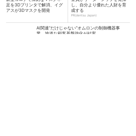
足を3Dプリンタで解消、イグ
し、自分より優れた人財を育
アスが3Dマスクを開発
成する
PR(dentsu Japan)
AI関連“だけじゃない”オムロンの制御機器事
業、地道な顧客基盤強化が結実
【レベル14】生成AIを味方に、3D CADを使い
こなそう！
「取りあえずボルトで固定」は禁物 締結部設
計で押さえるべき基本