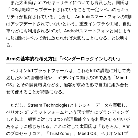
また太田氏はIoTのセキュリティについても言及した。同氏は
「iOSは随時アップデートされていることで一定レベルのセキュ
リティが担保されている。しかし、Androidスマートフォンの9割
はアップデートされていないという。重要インフラや工場、自動
車などにも利用されるIoTが、Androidスマートフォンと同じよう
に1兆個のレベルで野に放たれれば大変なことになる」と説明す
る。
Armの基本的な考え方は「ベンダーロックインしない」
ペリオンIoTプラットフォームは、これらIoTの課題に対して先
述した3つの管理機能や、IoTデバイス向けのOSである「Mbed
OS」とその開発環境などを、顧客が求める形で自由に組み合わ
せて使えることが特徴になる。
ただし、Stream Technologiesとトレジャーデータを買収し、
ペリオンIoTプラットフォームという形で新たにブランディング
した以上、顧客に対して3つの管理機能全てを利用させる狙いが
あるように感じられる。これに対して太田氏は「もちろん、Arm
のプロセッサコア、『TrustZone』、Mbed OS、ペリオンIoTプ