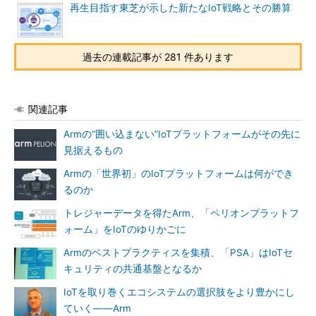
再生目指す東芝が示した新たなIoT戦略とその勝算
過去の連載記事が 281 件あります
関連記事
Armの“囲い込まない”IoTプラットフォームがその先に
見据えるもの
Armの「世界初」のIoTプラットフォームは何ができ
るのか
トレジャーデータを得たArm、「ペリオンプラットフ
ォーム」をIoTのゆりかごに
Armのベストプラクティスを集積、「PSA」はIoTセ
キュリティの共通基盤となるか
IoTを取り巻くエコシステムの選択肢をより豊かにし
ていく――Arm