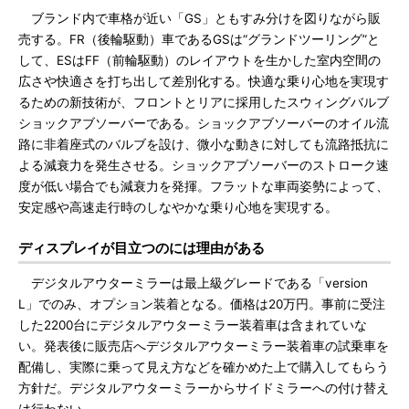
ブランド内で車格が近い「GS」ともすみ分けを図りながら販
売する。FR（後輪駆動）車であるGSは“グランドツーリング”と
して、ESはFF（前輪駆動）のレイアウトを生かした室内空間の
広さや快適さを打ち出して差別化する。快適な乗り心地を実現す
るための新技術が、フロントとリアに採用したスウィングバルブ
ショックアブソーバーである。ショックアブソーバーのオイル流
路に非着座式のバルブを設け、微小な動きに対しても流路抵抗に
よる減衰力を発生させる。ショックアブソーバーのストローク速
度が低い場合でも減衰力を発揮。フラットな車両姿勢によって、
安定感や高速走行時のしなやかな乗り心地を実現する。
ディスプレイが目立つのには理由がある
デジタルアウターミラーは最上級グレードである「version
L」でのみ、オプション装着となる。価格は20万円。事前に受注
した2200台にデジタルアウターミラー装着車は含まれていな
い。発表後に販売店へデジタルアウターミラー装着車の試乗車を
配備し、実際に乗って見え方などを確かめた上で購入してもらう
方針だ。デジタルアウターミラーからサイドミラーへの付け替え