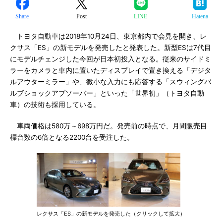
Share
Post
LINE
Hatena
トヨタ自動車は2018年10月24日、東京都内で会見を開き、レ
クサス「ES」の新モデルを発売したと発表した。新型ESは7代目
にモデルチェンジした今回が日本初投入となる。従来のサイドミ
ラーをカメラと車内に置いたディスプレイで置き換える「デジタ
ルアウターミラー」や、微小な入力にも応答する「スウィングバ
ルブショックアブソーバー」といった「世界初」（トヨタ自動
車）の技術も採用している。
車両価格は580万～698万円だ。発売前の時点で、月間販売目
標台数の6倍となる2200台を受注した。
レクサス「ES」の新モデルを発売した（クリックして拡大）