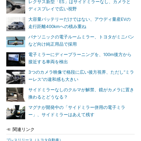
レクサス新型「ES」はサイドミラーなし、カメラと
ディスプレイで広い視野
大容量バッテリーだけではない、アウディ量産EVの
走行距離400kmへの積み重ね
パナソニックの電子ルームミラー、トヨタがミニバン
など向け純正用品で採用
電子ミラーにディープラーニングを、100m後方から
接近する車両を検出
3つのカメラ映像で格段に広い後方視界、ただし“ミラ
ーレス”の違和感も大きい
サイドミラーなしのクルマが解禁、鏡がカメラに置き
換わるとどうなる？
マグナが開発中の「サイドミラー併用の電子ミラ
ー」、サイドミラーはあえて残す
関連リンク
プレスリリース（トヨタ自動車）