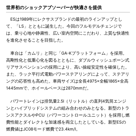
世界初のショックアブソーバーが快適さを提供
ESは1989年にレクサスブランドの最初のラインアップとし
て、「LS」とともに誕生した。今回のフルモデルチェンジで
は、乗り心地や静粛性、広い室内空間にこだわり、上質な快適性
を進化させることを目指した。
車台は「カムリ」と同じ「GA-Kプラットフォーム」を採用。
高剛性化と低重心化を図るとともに、ダブルウィッシュボーン式
リアサスペンションの採用により、高い操縦安定性を確保した。
また、ラック平行式電動パワーステアリングによって、ステアリ
ングの応答性も高めた。車両サイズは全長4975×全幅1865×全高
1445mmで、ホイールベースは2870mmだ。
パワートレインは排気量2.5l（リットル）の直列4気筒エンジ
ンとハイブリッドシステムの組み合わせのみとなる。新型のトラ
ンスアクスルやPCU（パワーコントロールユニット）を採用し燃
費性能とダイレクトな加速感を両立したとしている。新型ESの
燃費値はJC08モード燃費で23.4km/l。