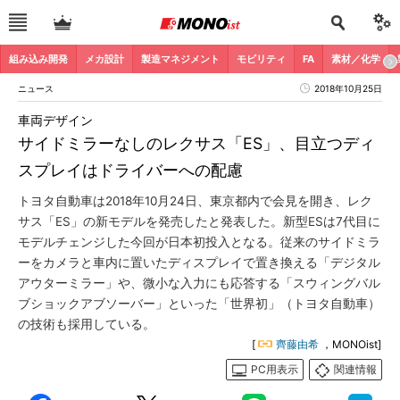
組み込み開発
メカ設計
製造マネジメント
モビリティ
FA
素材／化学
ニュース
2018年10月25日
車両デザイン
サイドミラーなしのレクサス「ES」、目立つディ
スプレイはドライバーへの配慮
トヨタ自動車は2018年10月24日、東京都内で会見を開き、レク
サス「ES」の新モデルを発売したと発表した。新型ESは7代目に
モデルチェンジした今回が日本初投入となる。従来のサイドミラ
ーをカメラと車内に置いたディスプレイで置き換える「デジタル
アウターミラー」や、微小な入力にも応答する「スウィングバル
ブショックアブソーバー」といった「世界初」（トヨタ自動車）
の技術も採用している。
[
齊藤由希
，MONOist]
PC用表示
関連情報