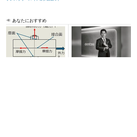
あなたにおすすめ
「取りあえずボルトで固定」
全員がリーダーシップを発揮
は禁物 締結部設計で押さえ
し、自分より優れた人財を育
るべき基本
成する
PR(dentsu Japan)
全員がリーダーシップを発揮し、自分より優れ
た人財を育成する
PR(dentsu Japan)
AI関連“だけじゃない”オムロンの制御機器事
業、地道な顧客基盤強化が結実