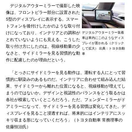
デジタルアウターミラーで撮影した映
像は、フロントピラー部分に設置された
5型のディスプレイに表示する。スマー
トフォンを後付けしたかのような取り付
けになっており、インテリアとの調和が
デジタルアウターミラー装着
車は車内にこのようなディス
とれていないようにも見える。こうした
プレイが置かれる（クリック
取り付け方にしたのは、視線移動量の少
して拡大） 出典：トヨタ自動
なさと、サイドミラーを見る習慣的な動
車
作に配慮したのが理由だという。
「とっさにサイドミラーを見る動作は、運転する人にとって習
慣的に馴染みのあるものだ。インテリアに合わせて組み込んだ結
果、サイドミラーから離れた位置になると、視線移動が増えてし
まうのではないか。デザインと視認性のバランスをどう取るかは
各社が模索していくところだろう。ただ、フェンダーミラーがド
アミラーになって、サイドミラーを見る習慣は変化してきた。デ
ィスプレイを見ること浸透すれば、将来的にはインテリアにスッ
キリ収まる形になっていくだろう」（トヨタ自動車 常務理事の
佐藤恒治氏）