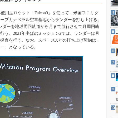
3Dプリンタ
産業オープンネット展
デジタルツインとCAE
使用型ロケット「Falcon9」を使って、米国フロリダ
S＆OP
ケープカナベラル空軍基地からランダーを打ち上げる。
、ランダーを地球周回軌道から月まで航行させて月周回軌
インダストリー4.0
行う。2021年半ばのミッション2では、ランダーは月
イノベーション
探査を行う。なお、スペースXとの打ち上げ契約は、
製造業ビッグデータ
リー」となっている。
メイドインジャパン
植物工場
知財マネジメント
海外生産
グローバル設計・開発
制御セキュリティ
新型コロナへの対応