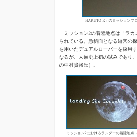
「HAKUTO-R」のミッションプロ
ミッション2の着陸地点は「ラカ
られている。急斜面となる縦穴の
を用いたデュアルローバーを採用
なるが、人類史上初の試みであり、ぜひ
の中村貴裕氏）。
ミッション2におけるランダーの着陸地点