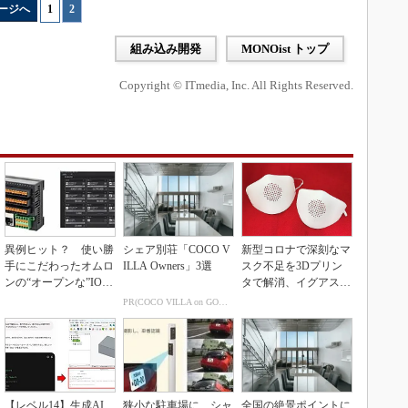
ージへ
1
|
2
組み込み開発
MONOist トップ
Copyright © ITmedia, Inc. All Rights Reserved.
異例ヒット？ 使い勝
シェア別荘「COCO V
新型コロナで深刻なマ
手にこだわったオムロ
ILLA Owners」3選
スク不足を3Dプリン
ンの“オープンな”IO-L
タで解消、イグアスが
inkマスター
3Dマスクを開発
PR(COCO VILLA on GOETHE)
【レベル14】生成AI
狭小な駐車場に、シャ
全国の絶景ポイントに