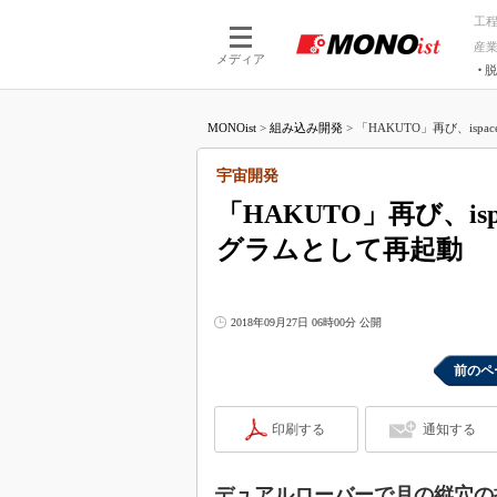
工
産
メディア
脱
つながる技術
AI×技術
MONOist
>
組み込み開発
>
「HAKUTO」再び、ispa
つながる工場
AI×設備
つながるサービ
Physical
宇宙開発
「HAKUTO」再び、i
グラムとして再起動
2018年09月27日 06時00分 公開
前のペ
印刷する
通知する
デュアルローバーで月の縦穴の