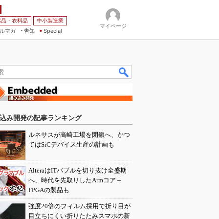
薬品・衣料品
中小製造業
マイページ
ルマガ
告知
Special
込み開発の記事ランキング
ルネサスが高崎工場を閉鎖へ、かつ
てはSiCデバイス生産の計画も
AlteraはITバブルを切り抜け全盛期
へ、時代を先取りしたArmコア＋
FPGAの製品も
強度20倍のフィルム採用で折り目が
目立ちにくい折りたたみスマホの新