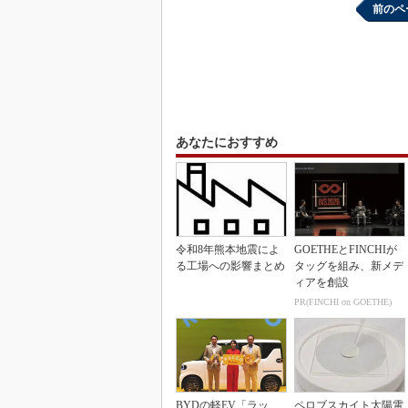
前のペ
あなたにおすすめ
令和8年熊本地震によ
GOETHEとFINCHIが
る工場への影響まとめ
タッグを組み、新メデ
ィアを創設
PR(FINCHI on GOETHE)
BYDの軽EV「ラッ
ペロブスカイト太陽電