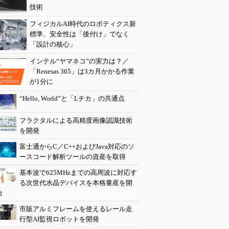
技術
フィジカルAI時代のロボティクス新
標準、安全性は「後付け」でなく
「設計の核心」
インテル“ヤマネコ”の実力は？／
「Renesas 365」は3カ月かかる作業
が1分に
“Hello, World”と「Lチカ」の共通点
フラクタルによる高精度画像認識技術
を開発
富士通からC／C++およびJava対応のソ
ースコード解析ツールの資産を取得
基本波で625MHzまでの高周波に対応す
る次世代水晶デバイスを本格量産を開
始
市販アルミフレームを使えるレール走
行型AI監視ロボットを開発