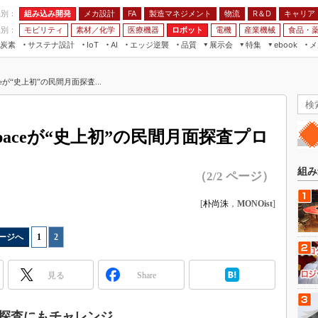
程別：
組み込み開発
メカ設計
製造マネジメント
物流
R＆D
キャリア
FA
業別：
モビリティ
素材／化学
医療機器
ロボット
電機
産業機械
食品・
炭素
サステナ設計
エッジ逆襲
品質
展示会
特集
メ
IoT
AI
ebook
伝承
組み込み開発
CEATEC
読者調査まとめ
編集後記
ceが“史上初”の民間月面探査...
JIMTOF
保全
メカ設計
つながるクルマ
組込み/エッジ コンピューティング
ス
 AI
製造マネジメント
5G
展＆IoT/5Gソリューション展
VR／AR
FA
spaceが“史上初”の民間月面探査プロ
IIFES
モビリティ
フィールドサービス
国際ロボット展
素材／化学
FPGA
組み
（2/2 ページ）
ジャパンモビリティショー
組み込み画像技術
TECHNO-FRONTIER
[
朴尚洙
，
MONOist
]
組み込みモデリング
人テク展
Windows Embedded
ージへ
1
|
2
スマート工場EXPO
車載ソフト開発
EdgeTech+
見る
Share
ISO26262
日本ものづくりワールド
無償設計ツール
AUTOMOTIVE WORLD
探査にもチャレンジ