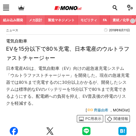
組み込み開発
メカ設計
製造マネジメント
モビリティ
FA
素材／化学
ニュース
2018年6月11日
電気自動車
EVを15分以下で80％充電、日本電産のウルトラフ
ァストチャージャー
日本電産ASIは、電気自動車（EV）向けの超急速充電システム
「ウルトラファストチャージャー」を開発した。現在の急速充電
器では80％まで充電するのに30分以上かかるが、開発したシス
テムは標準的なEVのバッテリーを15分以下で80％まで充電でき
るようにする。配電網への負荷を抑え、EV普及後の停電のリス
クを軽減する。
[
齊藤由希
，MONOist]
PC用表示
関連情報