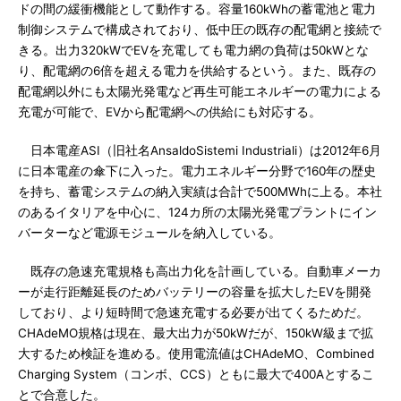
ドの間の緩衝機能として動作する。容量160kWhの蓄電池と電力
制御システムで構成されており、低中圧の既存の配電網と接続で
きる。出力320kWでEVを充電しても電力網の負荷は50kWとな
り、配電網の6倍を超える電力を供給するという。また、既存の
配電網以外にも太陽光発電など再生可能エネルギーの電力による
充電が可能で、EVから配電網への供給にも対応する。
日本電産ASI（旧社名AnsaldoSistemi Industriali）は2012年6月
に日本電産の傘下に入った。電力エネルギー分野で160年の歴史
を持ち、蓄電システムの納入実績は合計で500MWhに上る。本社
のあるイタリアを中心に、124カ所の太陽光発電プラントにイン
バーターなど電源モジュールを納入している。
既存の急速充電規格も高出力化を計画している。自動車メーカ
ーが走行距離延長のためバッテリーの容量を拡大したEVを開発
しており、より短時間で急速充電する必要が出てくるためだ。
CHAdeMO規格は現在、最大出力が50kWだが、150kW級まで拡
大するため検証を進める。使用電流値はCHAdeMO、Combined
Charging System（コンボ、CCS）ともに最大で400Aとするこ
とで合意した。