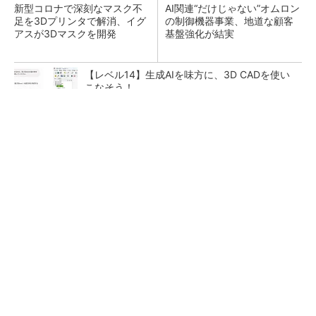
新型コロナで深刻なマスク不
AI関連“だけじゃない”オムロン
足を3Dプリンタで解消、イグ
の制御機器事業、地道な顧客
アスが3Dマスクを開発
基盤強化が結実
【レベル14】生成AIを味方に、3D CADを使い
こなそう！
SNSアカウントを着実に成長。実はみんなココ
使ってます。
PR(Dreaw合同会社)
「取りあえずボルトで固定」は禁物 締結部設
計で押さえるべき基本