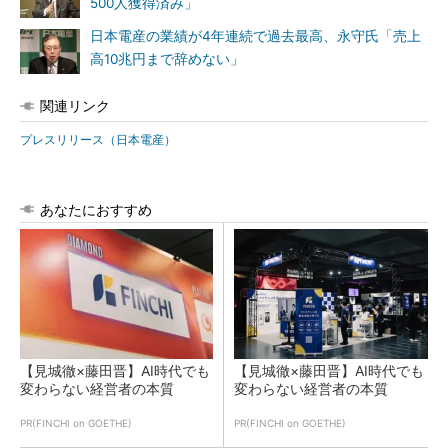
500人獲得済み」
日本電産の業績が4年連続で過去最高、永守氏「売上
高10兆円まで辞めない」
関連リンク
プレスリリース（日本電産）
あなたにおすすめ
【見城徹×藤田晋】AI時代でも
【見城徹×藤田晋】AI時代でも
変わらない経営者の本質
変わらない経営者の本質
PR(FINCHI on GOETHE)
PR(FINCHI on GOETHE)