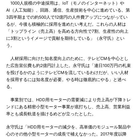
1000人規模の中途採用は、IoT（モノのインターネット）や
AI（人工知能）、回路、通信、生産技術を中心に進めている。第
3四半期までの約500人で12億円の人件費アップにつながってい
るが、今後も積極的に採用を進めたい考えだ。これらの人材は
「トップライン（売上高）を高める方向性で7割、生産性の向上
に3割というイメージで貢献を期待している」（永守氏）とい
う。
人材採用に向けた知名度向上のために、テレビCMを中心とし
た広告宣伝費も約2億円計上した。永守氏は「連日100万円の札束
を投げるかのようにテレビCMを流しているわけだが、いい人材
を採用するには知名度が必要。やる時は徹底的にやる」と述べ
る。
事業別では、HDD用モーターの需要減により売上高が下降トレ
ンドにある精密小型モーター事業が底打ちし、売上高、営業利益
率とも成長軌道を描けるめどが立ったとした。
永守氏は「HDD用モーターの減少を、高単価のモジュール製品中
心のその他小型モーターの成長で補えなかった。2017年度以降