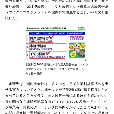
億円を重視していると語り、そのためには同氏が提唱する「井戸
掘り経営」「家計簿経営」「千切り経営」から成る三大経営手法
（マイクロマネジメント）を国内外で徹底することが不可欠と主
張した。
営業利益3000億円に向けた三大経営手法（マイク
ロマネジメント）の徹底（クリックで拡大） 出
典：日本電産
永守氏は「国内子会社は、多くのところで営業利益率15％を出
せる実力はついてきた。海外はまだ営業利益率が10％程度にとど
まっているところが多く、三大経営手法による改善を進めたい。
また間もなく連結対象になるEmerson Electricのモータードライ
ブ事業も、買収のクロージングに時間がかかったこともあり、そ
の間に収益性に悪影響が出ているだろう。ピッチを上げて収益改