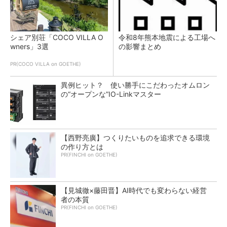
シェア別荘「COCO VILLA O
令和8年熊本地震による工場へ
wners」3選
の影響まとめ
PR(COCO VILLA on GOETHE)
異例ヒット？ 使い勝手にこだわったオムロン
の“オープンな”IO-Linkマスター
【西野亮廣】つくりたいものを追求できる環境
の作り方とは
PR(FINCHI on GOETHE)
【見城徹×藤田晋】AI時代でも変わらない経営
者の本質
PR(FINCHI on GOETHE)