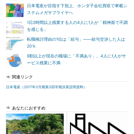
日本電産が目指す下剋上、ホンダ子会社買収で車載シ
ステムメガサプライヤへ
1日2時間以上残業する人の4人に1人が「精神面で不調
を感じる」
転職検討理由の1位は「給与」――給与交渉した人は
20％
9割以上が現在の職場に「不満あり」。4人に1人がサ
ービス残業に不満
関連リンク
日本電産（2017年3月期第3四半期決算説明資料）
あなたにおすすめ