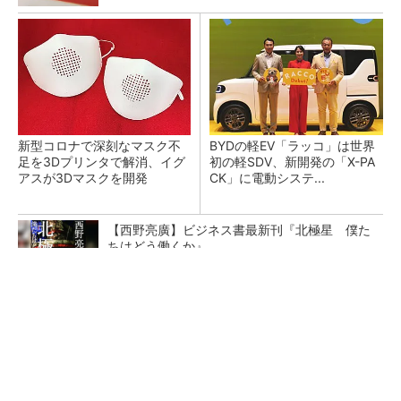
新型コロナで深刻なマスク不
BYDの軽EV「ラッコ」は世界
足を3Dプリンタで解消、イグ
初の軽SDV、新開発の「X-PA
アスが3Dマスクを開発
CK」に電動システ...
【西野亮廣】ビジネス書最新刊『北極星 僕た
ちはどう働くか』
PR(FINCHI on GOETHE)
ペロブスカイト太陽電池の量産に有効なイン
ク、従来比で1.5倍の性能向上