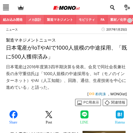
組み込み開発
メカ設計
製造マネジメント
モビリティ
FA
素材／化学
ニュース
2017年1月25日
製造マネジメントニュース
日本電産がIoTやAIで1000人規模の中途採用、「既
に500人獲得済み」
日本電産は2016年度第3四半期決算を発表。会見で同社会長兼社
長の永守重信氏は「1000人規模の中途採用を、IoT（モノのイン
ターネット）やAI（人工知能）、回路、通信、生産技術を中心に
進めている」と語った。
[
朴尚洙
，MONOist]
PC用表示
関連情報
Share
Post
LINE
Hatena