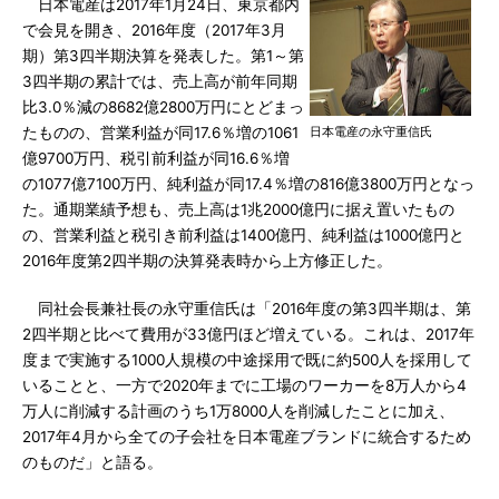
日本電産は2017年1月24日、東京都内
で会見を開き、2016年度（2017年3月
期）第3四半期決算を発表した。第1～第
3四半期の累計では、売上高が前年同期
比3.0％減の8682億2800万円にとどまっ
たものの、営業利益が同17.6％増の1061
日本電産の永守重信氏
億9700万円、税引前利益が同16.6％増
の1077億7100万円、純利益が同17.4％増の816億3800万円となっ
た。通期業績予想も、売上高は1兆2000億円に据え置いたもの
の、営業利益と税引き前利益は1400億円、純利益は1000億円と
2016年度第2四半期の決算発表時から上方修正した。
同社会長兼社長の永守重信氏は「2016年度の第3四半期は、第
2四半期と比べて費用が33億円ほど増えている。これは、2017年
度まで実施する1000人規模の中途採用で既に約500人を採用して
いることと、一方で2020年までに工場のワーカーを8万人から4
万人に削減する計画のうち1万8000人を削減したことに加え、
2017年4月から全ての子会社を日本電産ブランドに統合するため
のものだ」と語る。