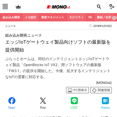
組み込み開発
メカ設計
製造マネジメント
モビリティ
FA
素材／化学
ニュース
2018年5月25日
組み込み開発ニュース
エッジIoTゲートウェイ製品向けソフトの最新版を
提供開始
ぷらっとホームは、同社のインテリジェントエッジIoTゲートウ
ェイ製品「OpenBlocks IoT VX2」用ソフトウェアの最新版
「FW3.1」の提供を開始した。今後、拡大するインテリジェント
なIoTの需要に対応する。
[MONOist]
PC用表示
関連情報
Share
Post
LINE
Hatena