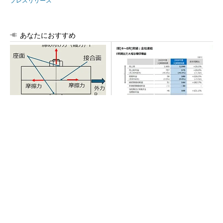
プレスリリース
あなたにおすすめ
「取りあえずボルトで固定」
AI関連“だけじゃない”オムロン
は禁物 締結部設計で押さえ
の制御機器事業、地道な顧客
るべき基本
基盤強化が結実
SNSアカウントを着実に成長。実はみんなココ
使ってます。
PR(Dreaw合同会社)
SNSアカウントを着実に成長。実はみんなココ
使ってます。