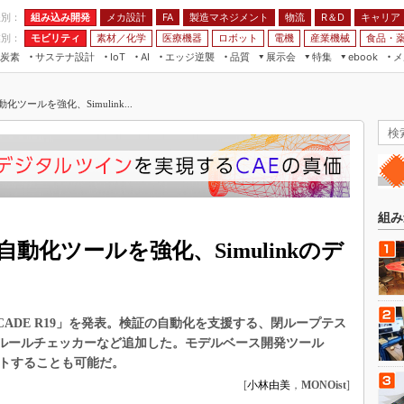
程別：
組み込み開発
メカ設計
製造マネジメント
物流
R＆D
キャリア
FA
業別：
モビリティ
素材／化学
医療機器
ロボット
電機
産業機械
食品・
炭素
サステナ設計
エッジ逆襲
品質
展示会
特集
メ
IoT
AI
ebook
伝承
組み込み開発
CEATEC
読者調査まとめ
編集後記
化ツールを強化、Simulink...
JIMTOF
保全
メカ設計
つながるクルマ
組込み/エッジ コンピューティング
ス
 AI
製造マネジメント
5G
展＆IoT/5Gソリューション展
VR／AR
FA
IIFES
モビリティ
フィールドサービス
国際ロボット展
素材／化学
FPGA
組み
ジャパンモビリティショー
組み込み画像技術
証自動化ツールを強化、Simulinkのデ
TECHNO-FRONTIER
組み込みモデリング
人テク展
Windows Embedded
スマート工場EXPO
CADE R19」を発表。検証の自動化を支援する、閉ループテス
車載ソフト開発
EdgeTech+
のルールチェッカーなど追加した。モデルベース開発ツール
ISO26262
ンポートすることも可能だ。
日本ものづくりワールド
無償設計ツール
[
小林由美
，
MONOist
]
AUTOMOTIVE WORLD