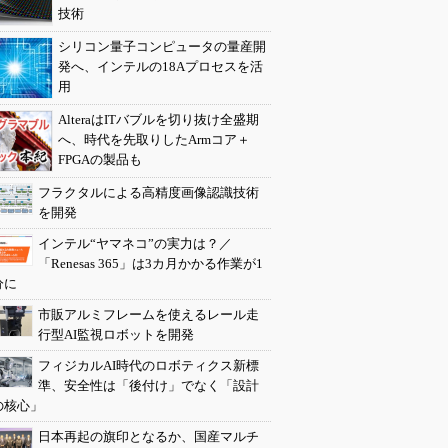
技術
シリコン量子コンピュータの量産開
発へ、インテルの18Aプロセスを活
用
AlteraはITバブルを切り抜け全盛期
へ、時代を先取りしたArmコア＋
FPGAの製品も
フラクタルによる高精度画像認識技術
を開発
インテル“ヤマネコ”の実力は？／
「Renesas 365」は3カ月かかる作業が1
分に
市販アルミフレームを使えるレール走
行型AI監視ロボットを開発
フィジカルAI時代のロボティクス新標
準、安全性は「後付け」でなく「設計
の核心」
日本再起の旗印となるか、国産マルチ