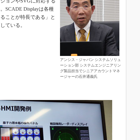
ションやSVGに対応する
ADE Displayは各種
いることが特長である」と
応している。
アンシス・ジャパン システムソリュ
ーション部 システムエンジニアリン
グ製品担当でシニアアカウントマネ
ージャーの石井通義氏