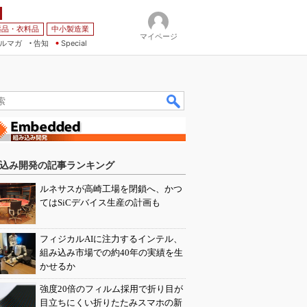
薬品・衣料品
中小製造業
マイページ
ルマガ
告知
Special
込み開発の記事ランキング
ルネサスが高崎工場を閉鎖へ、かつ
てはSiCデバイス生産の計画も
フィジカルAIに注力するインテル、
組み込み市場での約40年の実績を生
かせるか
強度20倍のフィルム採用で折り目が
目立ちにくい折りたたみスマホの新