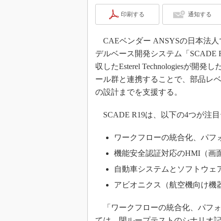
印刷する
通知する
CAEベンダー ANSYSの日本法人
デルベース開発システム「SCADE R
収したEsterel Technologi
ール群と連携することで、部品レ
の設計までを支援する。
SCADE R19は、以下の4つが注
ワークフローの統合化、パフ
機能安全認証対応のHMI（画
自動車システムとソフトウェ
アビオニクス（航空機向け機
「ワークフローの統合化、パフォ
ては、閉ループテストのシナリオ記憶