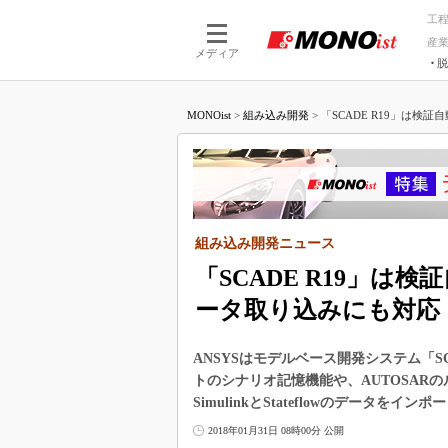
工
産
メディア
脱
つながる技術
AI×技術
MONOist
>
組み込み開発
>
「SCADE R19」は検証自動
つながる工場
AI×設備
つながるサービ
Physical
組み込み開発ニュース
「SCADE R19」は検
ータ取り込みにも対応
ANSYSはモデルベース開発システム「S
トのシナリオ記憶機能や、AUTOSAR
SimulinkとStateflowのデータをイ
2018年01月31日 08時00分 公開