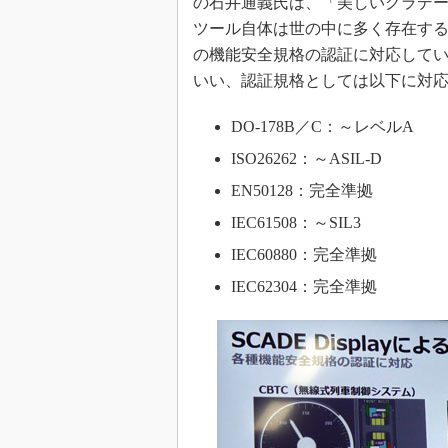
の石井通義氏は、「美しいグラデー
ツール自体は世の中に多く存在する。SC
の機能安全規格の認証に対応して
いい、認証規格としては以下に対
DO-178B／C：～レベルA
ISO26262：～ASIL-D
EN50128：完全準拠
IEC61508：～SIL3
IEC60880：完全準拠
IEC62304：完全準拠