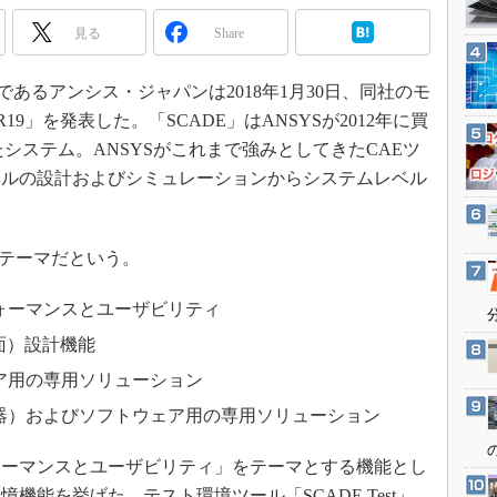
3Dプリンタ
産業オープンネット展
見る
Share
デジタルツインとCAE
S＆OP
であるアンシス・ジャパンは2018年1月30日、同社のモ
インダストリー4.0
19」を発表した。「SCADE」はANSYSが2012年に買
イノベーション
esが開発したシステム。ANSYSがこれまで強みとしてきたCAEツ
ベルの設計およびシミュレーションからシステムレベル
製造業ビッグデータ
メイドインジャパン
植物工場
目テーマだという。
知財マネジメント
ォーマンスとユーザビリティ
海外生産
面）設計機能
グローバル設計・開発
ア用の専用ソリューション
制御セキュリティ
器）およびソフトウェア用の専用ソリューション
新型コロナへの対応
ーマンスとユーザビリティ」をテーマとする機能とし
機能を挙げた。テスト環境ツール「SCADE Test」