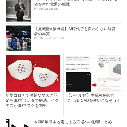
値を生む電通の挑戦
PR(dentsu Japan)
【見城徹×藤田晋】AI時代でも変わらない経営
者の本質
PR(FINCHI on GOETHE)
新型コロナで深刻なマスク不
【レベル14】生成AIを味方
足を3Dプリンタで解消、イグ
に、3D CADを使いこなそう！
アスが3Dマスクを開発
令和8年熊本地震による工場への影響まとめ