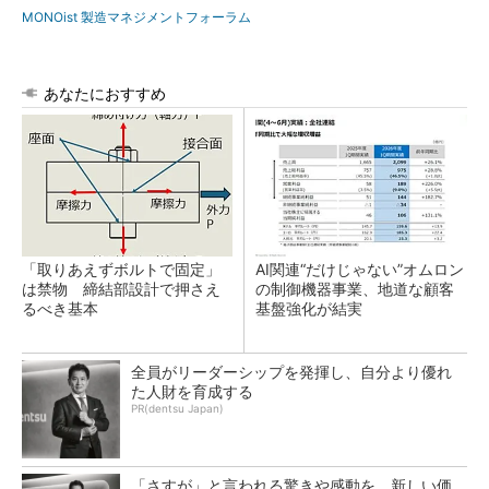
MONOist 製造マネジメントフォーラム
あなたにおすすめ
「取りあえずボルトで固定」
AI関連“だけじゃない”オムロン
は禁物 締結部設計で押さえ
の制御機器事業、地道な顧客
るべき基本
基盤強化が結実
全員がリーダーシップを発揮し、自分より優れ
た人財を育成する
PR(dentsu Japan)
「さすが」と言われる驚きや感動を。新しい価