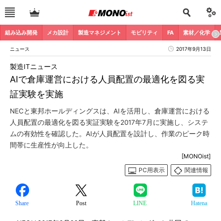
組み込み開発
メカ設計
製造マネジメント
モビリティ
FA
素材／化学
ニュース
2017年9月13日
製造ITニュース
AIで倉庫運営における人員配置の最適化を図る実
証実験を実施
NECと東邦ホールディングスは、AIを活用し、倉庫運営における
人員配置の最適化を図る実証実験を2017年7月に実施し、システ
ムの有効性を確認した。AIが人員配置を設計し、作業のピーク時
間帯に生産性が向上した。
[MONOist]
PC用表示
関連情報
Share
Post
LINE
Hatena