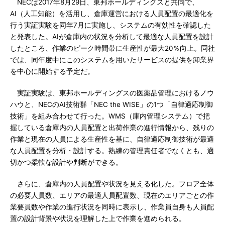
NECは2017年8月29日、東邦ホールディングスと共同で、
AI（人工知能）を活用し、倉庫運営における人員配置の最適化を
行う実証実験を同年7月に実施し、システムの有効性を確認した
と発表した。AIが倉庫内の状況を分析して最適な人員配置を設計
したところ、作業のピーク時間帯に生産性が最大20％向上。同社
では、同年度中にこのシステムを用いたサービスの提供を卸業界
を中心に開始する予定だ。
実証実験は、東邦ホールディングスの医薬品管理におけるノウ
ハウと、NECのAI技術群「NEC the WISE」の1つ「自律適応制御
技術」を組み合わせて行った。WMS（庫内管理システム）で把
握している倉庫内の人員配置と出荷作業の進行情報から、残りの
作業と現在の人員による生産性を基に、自律適応制御技術が最適
な人員配置を分析・設計する。熟練の管理責任者でなくとも、適
切かつ柔軟な設計や判断ができる。
さらに、倉庫内の人員配置や状況を見える化した。フロア全体
の必要人員数、エリアの最適人員配置数、現在のエリアごとの作
業要員数や作業の進行状況を同時に表示し、作業員自身も人員配
置の設計背景や状況を理解した上で作業を進められる。