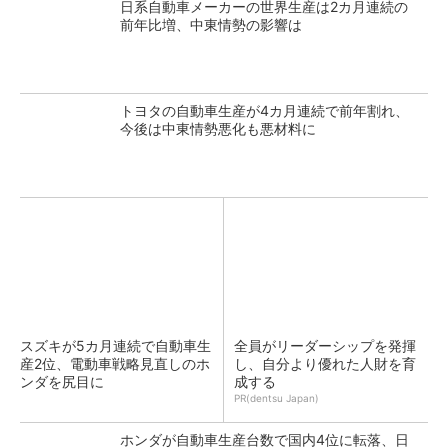
日系自動車メーカーの世界生産は2カ月連続の
前年比増、中東情勢の影響は
トヨタの自動車生産が4カ月連続で前年割れ、
今後は中東情勢悪化も悪材料に
スズキが5カ月連続で自動車生
全員がリーダーシップを発揮
産2位、電動車戦略見直しのホ
し、自分より優れた人財を育
ンダを尻目に
成する
PR(dentsu Japan)
ホンダが自動車生産台数で国内4位に転落、日