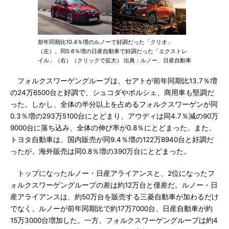
前年同期比10.4％増のルノーで好調だった「クリオ」
（左）。同5.6％増の日産自動車で好調だった「エクストレ
イル」（右）（クリックで拡大） 出典：ルノー、日産自動車
フォルクスワーゲングループは、セアトが前年同期比13.7％増
の24万6500台と好調で、シュコダやポルシェ、商用車も堅調だ
った。しかし、全体の半分以上を占めるフォルクスワーゲンが同
0.3％増の293万5100台にとどまり、アウディは同4.7％減の90万
9000台に落ち込み、全体の伸び率が0.8％にとどまった。また、
トヨタ自動車は、国内販売が同9.4％増の122万8940台と好調だ
ったが、海外販売は同0.8％増の390万台にとどまった。
トップになったルノー・日産アライアンスと、2位になったフ
ォルクスワーゲングループの差は約12万台と僅差だ。ルノー・日
産アライアンスは、約50万台を販売する三菱自動車が加わるだけ
でなく、ルノーが前年同期比で約17万7000台、日産自動車が約
15万3000台増加した。一方、フォルクスワーゲングループは約4