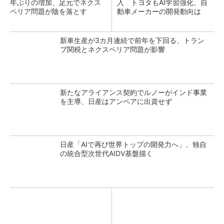
年ぶりの増加、足元でネクス
入 トヨタもAI学習強化、自
ペリア問題が陰を落とす
動車メーカーの開発動向は
新車生産が3カ月連続で前年を下回る、トラン
プ関税とネクスペリア問題が影響
新たなアライアンス契約でルノーがインド事業
を主導、日産はアンペアに出資せず
日産「AIで再び世界トップの開発力へ」、独自
の統合型次世代AIDV基盤描く