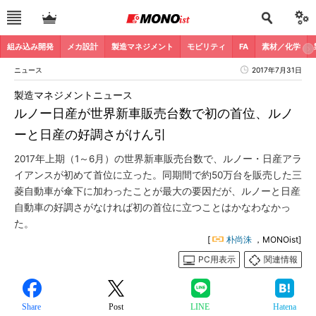
組み込み開発
メカ設計
製造マネジメント
モビリティ
FA
素材／化学
ニュース
2017年7月31日
製造マネジメントニュース
ルノー日産が世界新車販売台数で初の首位、ルノ
ーと日産の好調さがけん引
2017年上期（1～6月）の世界新車販売台数で、ルノー・日産アラ
イアンスが初めて首位に立った。同期間で約50万台を販売した三
菱自動車が傘下に加わったことが最大の要因だが、ルノーと日産
自動車の好調さがなければ初の首位に立つことはかなわなかっ
た。
[
朴尚洙
，MONOist]
PC用表示
関連情報
Share
Post
LINE
Hatena