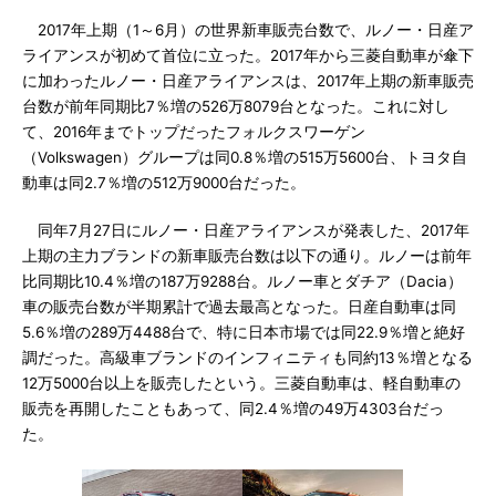
2017年上期（1～6月）の世界新車販売台数で、ルノー・日産ア
ライアンスが初めて首位に立った。2017年から三菱自動車が傘下
に加わったルノー・日産アライアンスは、2017年上期の新車販売
台数が前年同期比7％増の526万8079台となった。これに対し
て、2016年までトップだったフォルクスワーゲン
（Volkswagen）グループは同0.8％増の515万5600台、トヨタ自
動車は同2.7％増の512万9000台だった。
同年7月27日にルノー・日産アライアンスが発表した、2017年
上期の主力ブランドの新車販売台数は以下の通り。ルノーは前年
比同期比10.4％増の187万9288台。ルノー車とダチア（Dacia）
車の販売台数が半期累計で過去最高となった。日産自動車は同
5.6％増の289万4488台で、特に日本市場では同22.9％増と絶好
調だった。高級車ブランドのインフィニティも同約13％増となる
12万5000台以上を販売したという。三菱自動車は、軽自動車の
販売を再開したこともあって、同2.4％増の49万4303台だっ
た。