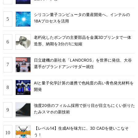
シリコン量子コンピュータの量産開発へ、インテルの
18Aプロセスを活用
老朽化したポンプの主要部品を金属3Dプリンタで一体
造形、納期を3分の1に短縮
日立建機の新社名「LANDCROS」を世界に発信、大谷
選手がブランドアンバサダー就任
AIと量子化学計算の連携で色純度の高い青色発光材料を
開発
強度20倍のフィルム採用で折り目が目立ちにくい折りた
たみスマホの新技術
【レベル14】生成AIを味方に、3D CADを使いこなそ
う！