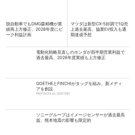
脱自動車でもDMG森精機が業
マツダは新型CX-5好調で1Q売
績再上方修正、2028年度にピ
上過去最高、協業EV投入も通
ーク利益計画
期達成予想
電動化戦略見直しのホンダが四半期営業利益で
過去最高、2026年度業績も上方修正
GOETHEとFINCHIがタッグを組み、新メディ
アを創設
PR(FINCHI on GOETHE)
ソニーグループはイメージセンサーが過去最高
益、熊本地震の影響も限定的