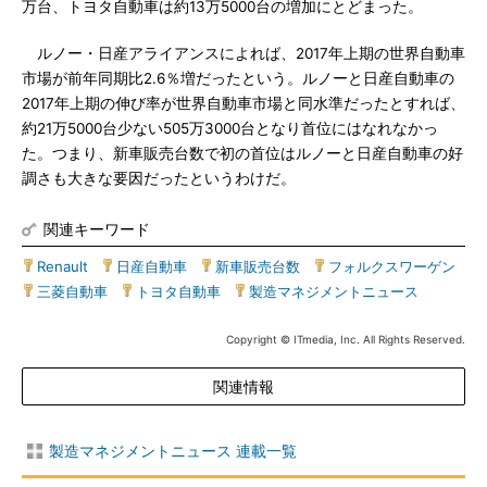
万台、トヨタ自動車は約13万5000台の増加にとどまった。
ルノー・日産アライアンスによれば、2017年上期の世界自動車
市場が前年同期比2.6％増だったという。ルノーと日産自動車の
2017年上期の伸び率が世界自動車市場と同水準だったとすれば、
約21万5000台少ない505万3000台となり首位にはなれなかっ
た。つまり、新車販売台数で初の首位はルノーと日産自動車の好
調さも大きな要因だったというわけだ。
関連キーワード
Renault
|
日産自動車
|
新車販売台数
|
フォルクスワーゲン
|
三菱自動車
|
トヨタ自動車
|
製造マネジメントニュース
Copyright © ITmedia, Inc. All Rights Reserved.
関連情報
製造マネジメントニュース 連載一覧