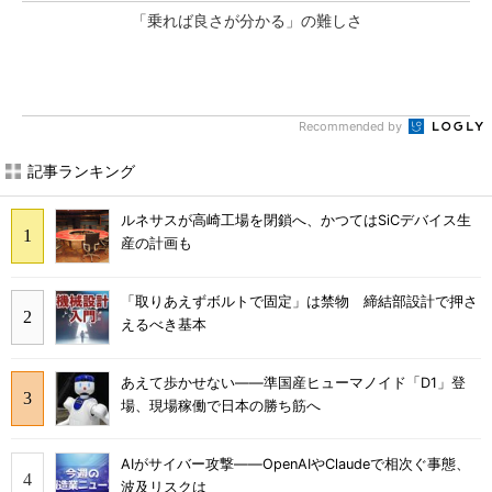
「乗れば良さが分かる」の難しさ
Recommended by
記事ランキング
ルネサスが高崎工場を閉鎖へ、かつてはSiCデバイス生
産の計画も
「取りあえずボルトで固定」は禁物 締結部設計で押さ
えるべき基本
あえて歩かせない――準国産ヒューマノイド「D1」登
場、現場稼働で日本の勝ち筋へ
AIがサイバー攻撃――OpenAIやClaudeで相次ぐ事態、
波及リスクは