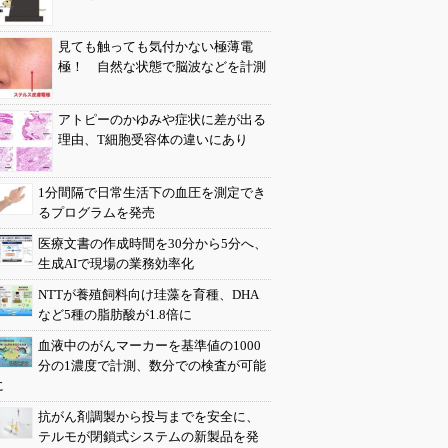
見ても触っても気付かない極薄電
極！ 自然な状態で脳波などを計測
アトピーのかゆみや症状に差が出る
理由、T細胞受容体の違いにあり
1分間隔で日常生活下の血圧を測定でき
るプログラムを発売
医療文書の作成時間を30分から5分へ、
生成AIで現場の業務効率化
NTTが養殖飼料向け珪藻を育種、DHA
など5種の脂肪酸が1.8倍に
血液中のがんマーカーを基準値の1000
分の1濃度で計測、数分での検査が可能
に
抗がん剤調製から投与までを安全に、
テルモが閉鎖式システムの新製品を発