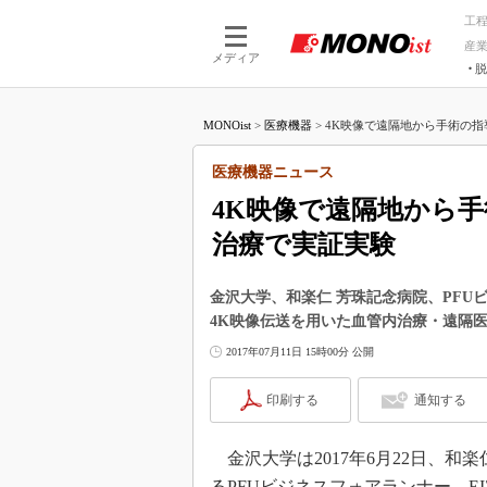
工
産
メディア
脱
つながる技術
AI×技術
MONOist
>
医療機器
>
4K映像で遠隔地から手術の指導
つながる工場
AI×設備
つながるサービ
Physical
医療機器ニュース
4K映像で遠隔地から
治療で実証実験
金沢大学、和楽仁 芳珠記念病院、PFU
4K映像伝送を用いた血管内治療・遠隔
2017年07月11日 15時00分 公開
印刷する
通知する
金沢大学は2017年6月22日、和
るPFUビジネスフォアランナー、E