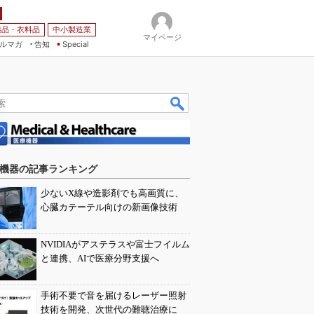
薬品・衣料品
中小製造業
マイページ
ルマガ
告知
Special
機器の記事ランキング
少ないX線や造影剤でも高画質に、
心臓カテーテル向けの新画像技術
NVIDIAがアステラスや富士フイルム
と連携、AIで医療分野支援へ
手術不要で音を届けるレーザー照射
技術を開発、次世代の難聴治療に