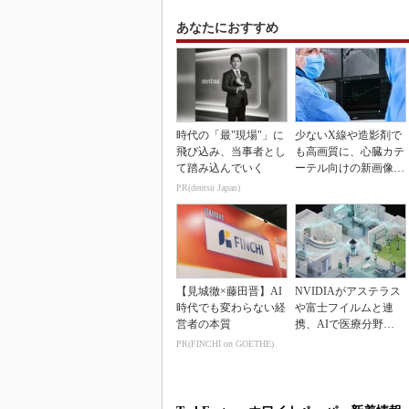
あなたにおすすめ
時代の「最"現場"」に
少ないX線や造影剤で
飛び込み、当事者とし
も高画質に、心臓カテ
て踏み込んでいく
ーテル向けの新画像技
術
PR(dentsu Japan)
【見城徹×藤田晋】AI
NVIDIAがアステラス
時代でも変わらない経
や富士フイルムと連
営者の本質
携、AIで医療分野支
援へ
PR(FINCHI on GOETHE)