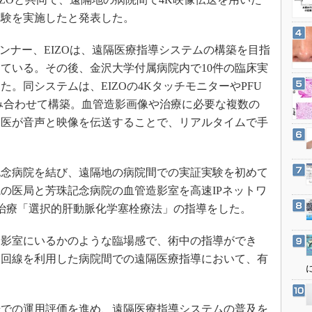
3Dプリンタ
産業オープンネット展
実験を実施したと発表した。
デジタルツインとCAE
S＆OP
ンナー、EIZOは、遠隔医療指導システムの構築を目指
している。その後、金沢大学付属病院内で10件の臨床実
インダストリー4.0
。同システムは、EIZOの4KタッチモニターやPFU
イノベーション
み合わせて構築。血管造影画像や治療に必要な複数の
製造業ビッグデータ
導医が音声と映像を伝送することで、リアルタイムで手
メイドインジャパン
植物工場
念病院を結び、遠隔地の病院間での実証実験を初めて
知財マネジメント
の医局と芳珠記念病院の血管造影室を高速IPネットワ
海外生産
治療「選択的肝動脈化学塞栓療法」の指導をした。
グローバル設計・開発
影室にいるかのような臨場感で、術中の指導ができ
制御セキュリティ
用回線を利用した病院間での遠隔医療指導において、有
新型コロナへの対応
での運用評価を進め、遠隔医療指導システムの普及を