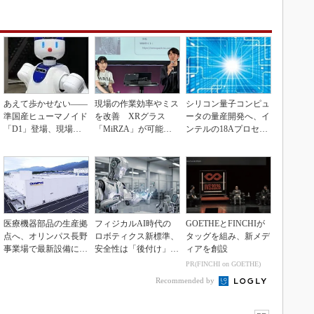
あえて歩かせない――
現場の作業効率やミス
シリコン量子コンピュ
準国産ヒューマノイド
を改善 XRグラス
ータの量産開発へ、イ
「D1」登場、現場稼
「MiRZA」が可能に
ンテルの18Aプロセス
働で日本の勝ち筋へ
するピッキングDX
を活用
の...
医療機器部品の生産拠
フィジカルAI時代の
GOETHEとFINCHIが
点へ、オリンパス長野
ロボティクス新標準、
タッグを組み、新メデ
事業場で最新設備に機
安全性は「後付け」で
ィアを創設
能集約
なく「設計の核心」
PR(FINCHI on GOETHE)
Recommended by