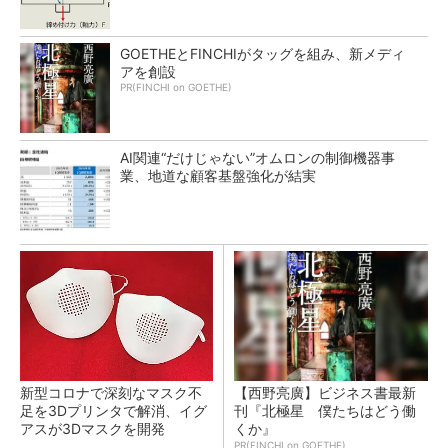
GOETHEとFINCHIがタッグを組み、新メディ
アを創設
PR(FINCHI on GOETHE)
AI関連“だけじゃない”オムロンの制御機器事
業、地道な顧客基盤強化が結実
新型コロナで深刻なマスク不
【西野亮廣】ビジネス書最新
足を3Dプリンタで解消、イグ
刊『北極星 僕たちはどう働
アスが3Dマスクを開発
くか』
PR(FINCHI on GOETHE)