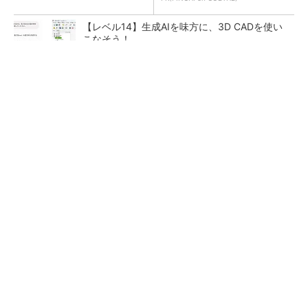
【レベル14】生成AIを味方に、3D CADを使い
こなそう！
令和8年熊本地震による工場への影響まとめ
狭小な駐車場に、シャープがポールカメラ式製
品発表 市場シェア10％目指す