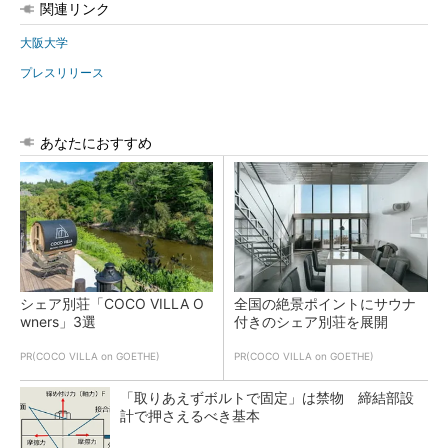
関連リンク
大阪大学
プレスリリース
あなたにおすすめ
シェア別荘「COCO VILLA O
全国の絶景ポイントにサウナ
wners」3選
付きのシェア別荘を展開
PR(COCO VILLA on GOETHE)
PR(COCO VILLA on GOETHE)
「取りあえずボルトで固定」は禁物 締結部設
計で押さえるべき基本