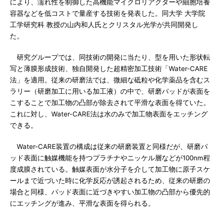
により、濡れ性を制御した高機能マイクロリアクターや細胞培養
容器などを低コストで量産する技術を発表した。同大学 大学院
工学研究科 教授の山内和人氏とクリスタル光学が共同開発し
た。
研究グループでは、同技術の開発に当たり、型を用いた形状転
写と薄膜形成技術、独自開発した超精密加工技術「Water-CARE
法」を適用。従来の研磨法では、微細な砥粒や化学薬品を含むス
ラリー（研磨加工に用いる加工液）の中で、研磨パッドが表面を
こすることで加工物の凸部が除去されて平滑な表面を得ていた。
これに対し、Water-CARE法は水のみで加工物表面をエッチング
できる。
Water-CARE装置の構成は従来の研磨装置と同様だが、研磨パ
ッド表面に触媒機能を持つプラチナやニッケル層などが100nm程
度成膜されている。触媒表面が水分子を介して加工物に原子スケ
ールまで近づいた時に化学反応が誘起されるため、従来の研磨の
場合と同様、パッド表面に近づきやすい加工物の凸部から優先的
にエッチングが進み、平滑な表面を得られる。