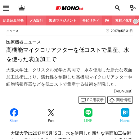
組み込み開発
メカ設計
製造マネジメント
モビリティ
FA
素材／化学
ニュース
2017年5月31日
医療機器ニュース
高機能マイクロリアクターを低コストで量産、水
を使った表面加工で
大阪大学は、クリスタル光学と共同で、水を使用した新たな表面
加工技術により、濡れ性を制御した高機能マイクロリアクターや
細胞培養容器などを低コストで量産する技術を開発した。
[MONOist]
PC用表示
関連情報
Share
Post
LINE
Hatena
大阪大学は2017年5月15日、水を使用した新たな表面加工技術