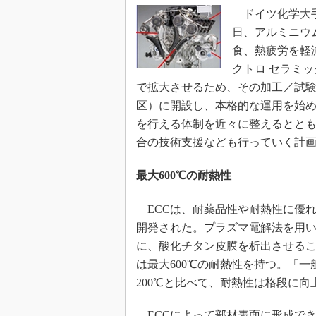
ドイツ化学大手H
日、アルミニウ
食、熱疲労を軽
クトロ セラミッ
で拡大させるため、その加工／試
区）に開設し、本格的な運用を始め
を行える体制を近々に整えるととも
合の技術支援なども行っていく計
最大600℃の耐熱性
ECCは、耐薬品性や耐熱性に優れ
開発された。プラズマ電解法を用
に、酸化チタン皮膜を析出させるこ
は最大600℃の耐熱性を持つ。「
200℃と比べて、耐熱性は格段に
ECCによって部材表面に形成でき