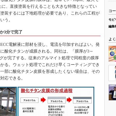
膜上に、直接塗装を行えることも大きな特徴となってい
コー
に塗装するには下地処理が必要であり、これらの工程が
という。
モビ
編集
ずか3分で完了
よく
ECC電解液に部材を浸し、電流を印加すればよい。発
に酸化チタンが成膜される。同社は、「膜厚が3～
ィングが完了する。従来のアルマイト処理で同程度の膜厚
はかかる。ウェット処理でこれだけ早くコーティングでき
の一部に酸化チタン皮膜を形成したくない場合は、その
で対応できる。