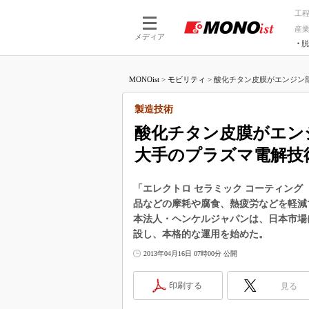
工
産
メディア
脱
つながる技術
AI×技術
MONOist
>
モビリティ
>
酸化チタン皮膜がエンジン部
つながる工場
AI×設備
つながるサービ
Physical
製造技術
酸化チタン皮膜がエン
大手のプラズマ電解技
「エレクトロ セラミック コーティング
品などの摩耗や腐食、熱疲労などを軽減で
本法人・ヘンケルジャパンは、日本市場
設し、本格的な運用を始めた。
2013年04月16日 07時00分 公開
印刷する
見る