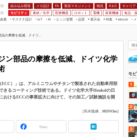
程別：
組み込み開発
メカ設計
製造マネジメント
物流
R＆D
キャリア
FA
業別：
モビリティ
素材／化学
医療機器
ロボット
電機
産業機械
食品・
炭素
サステナ設計
エッジ逆襲
品質
展示会
特集
メ
IoT
AI
ebook
伝承
組み込み開発
CEATEC
読者調査まとめ
編集後記
品の摩擦を低減、ドイツ...
JIMTOF
保全
メカ設計
つながるクルマ
組込み/エッジ コンピューティング
ス
 AI
製造マネジメント
5G
展＆IoT/5Gソリューション展
VR／AR
FA
ジン部品の摩擦を低減、ドイツ化学
IIFES
モビリティ
フィールドサービス
術
国際ロボット展
素材／化学
FPGA
モビ
ジャパンモビリティショー
組み込み画像技術
（ECC）」は、アルミニウムやチタンで製造された自動車用部
TECHNO-FRONTIER
きるコーティング技術である。ドイツ化学大手Henkelの日
組み込みモデリング
人テク展
におけるECCの事業拡大に向けて、その加工／試験施設を開
Windows Embedded
スマート工場EXPO
車載ソフト開発
[馬本隆綱，
MONOist
]
EdgeTech+
ISO26262
日本ものづくりワールド
Share
無償設計ツール
AUTOMOTIVE WORLD