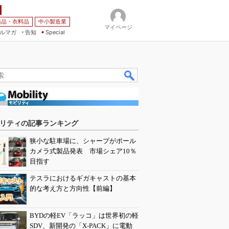
薬品・衣料品
中小製造業
マイページ
ルマガ
告知
Special
リティの記事ランキング
狭小な駐車場に、シャープがポール
カメラ式製品発表 市場シェア10％
目指す
テスラにおけるギガキャストの基本
的な考え方と方向性【前編】
BYDの軽EV「ラッコ」は世界初の軽
SDV、新開発の「X-PACK」に電動