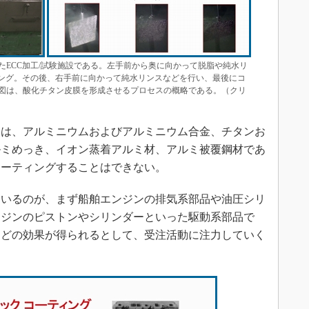
たECC加工/試験施設である。左手前から奥に向かって脱脂や純水リ
ィング。その後、右手前に向かって純水リンスなどを行い、最後にコ
図は、酸化チタン皮膜を形成させるプロセスの概略である。（クリ
は、アルミニウムおよびアルミニウム合金、チタンお
ルミめっき、イオン蒸着アルミ材、アルミ被覆鋼材であ
コーティングすることはできない。
ているのが、まず船舶エンジンの排気系部品や油圧シリ
ンジンのピストンやシリンダーといった駆動系部品で
などの効果が得られるとして、受注活動に注力していく