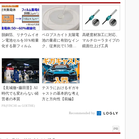
脱銅箔、リチウムイオ
ペロブスカイト太陽電
高硬度材加工に対応、
ン電池セルを10％軽量
池の量産に有効なイン
マルチローラタイプの
化する新フィルム
ク、従来比で1.5倍の
鏡面仕上げ工具
性能向上
【見城徹×藤田晋】AI
テスラにおけるギガキ
時代でも変わらない経
ャストの基本的な考え
営者の本質
方と方向性【前編】
PR(FINCHI on GOETHE)
Recommended by
PR