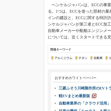
ヘンケルジャパンは、ECCの事業
る。1つは、ECCを使った部材の
インの建設と、ECCに関する特許
ンケルジャパンが第三者とECC加
自動車メーカーや船舶エンジンメー
については、近くスタートできる
関連キーワード
アルミニウム
|
チタン
|
自動車
|
おすすめホワイトペーパー
三菱ふそう川崎製作所のEVト
軽EVまとめ最新版
自動車業界の「クラウド活用」
日産の歴代「ルークス」を振り