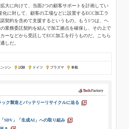
拡大に向けて、当面2つの顧客サポートを計画してい
量産化に対して、顧客の工場などに設置するECC加工ラ
許諾契約を含めて支援するというもの。もう1つは、ヘ
工の業務委託契約を結んで加工拠点を確保し、その上で
カーなどから受託してECC加工を行うものだ。こちら
見通しだ。
エンジン
|
試験
|
ドイツ
|
プラズマ
|
車載
ラック製造とバッテリーリサイクルに迫る
「SDV」「生成AI」への取り組み
返る