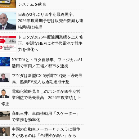
システムを統合
日産が2年ぶり四半期最終黒字、
2026年度通期予想は販売台数減も連
結業績は維持
トヨタが2026年度通期業績を上方修
正、好調なHEVは次世代電池で競争
力を強化へ
NVIDIAとトヨタ自動車、フィジカルAI
活用で車両／工場／都市を連携
マツダは新型CX-5好調で1Q売上過去最
高、協業EV投入も通期達成予想
電動化戦略見直しのホンダが四半期営
業利益で過去最高、2026年度業績も上
方修正
商船三井、車両移動用「スケーター」
で業務を効率化
中国の自動車メーカーとテスラに競争
力があるのは「合理性が高い」から