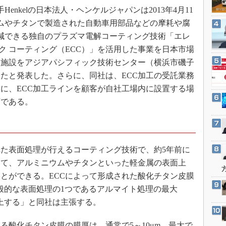
3Dプリンタ
enkelの日本法人・ヘンケルジャパンは2013年4月11
産業オープンネット展
デジタルツインとCAE
ムやチタンで製造された自動車用部品などの摩耗や腐
S＆OP
減できる独自のプラズマ電解コーティング技術「エレ
ク コーティング（ECC）」を活用した事業を日本市場
インダストリー4.0
験施設をアジアパシフィック技術センター（横浜市磯子
イノベーション
たと発表した。さらに、同社は、ECC加工の受託業務
製造業ビッグデータ
に、ECC加工ラインを顧客が自社工場内に設置する場
メイドインジャパン
画である。
植物工場
知財マネジメント
海外生産
た表面処理が行えるコーティング技術で、約5年前に
グローバル設計・開発
いて、アルミニウムやチタンといった軽金属の表面上
とができる。ECCによって形成された酸化チタン皮膜
制御セキュリティ
一般的な表面処理の1つであるアルマイト処理の最大
新型コロナへの対応
向上する」と同社は主張する。
る酸化チタン皮膜の膜厚は、通常で5～10μm、最大で