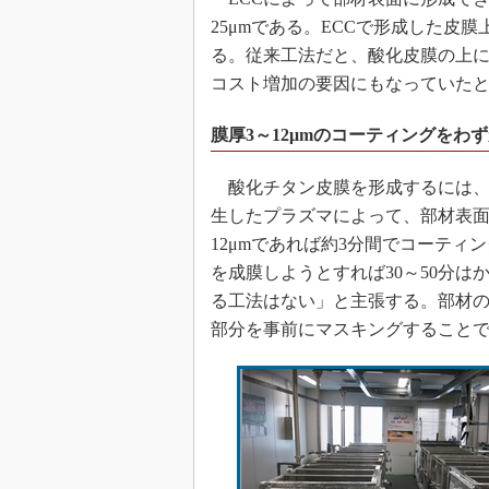
25μmである。ECCで形成した皮
る。従来工法だと、酸化皮膜の上
コスト増加の要因にもなっていた
膜厚3～12μmのコーティングをわ
酸化チタン皮膜を形成するには、
生したプラズマによって、部材表面
12μmであれば約3分間でコーテ
を成膜しようとすれば30～50分
る工法はない」と主張する。部材
部分を事前にマスキングすること