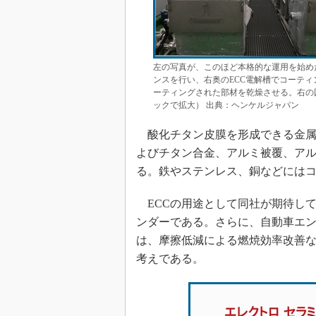
左の写真が、このほど本格的な運用を始め
ンスを行い、右奥のECC電解槽でコーテ
ーティングされた部材を乾燥させる。右の
ックで拡大） 出典：ヘンケルジャパン
酸化チタン皮膜を形成できる金属
よびチタン合金、アルミ被覆、ア
る。鉄やステンレス、銅などには
ECCの用途として同社が期待し
ンダーである。さらに、自動車エ
は、摩擦低減による燃焼効率改善
考えである。