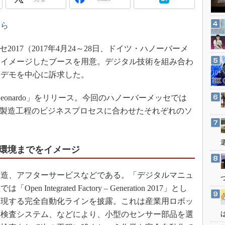
3Dプリンタ
産業オープンネット展
デジタルツインとCAE
ちら
S＆OP
017（2017年4月24～28日、ドイツ・ハノーバーメ
インダストリー4.0
をイメージしたブースを用意。デジタル技術を組み合わ
イノベーション
てデモを中心に訴求した。
製造業ビッグデータ
メイドインジャパン
P Leonardo」をリリース。今回のハノーバーメッセでは
しつつ、製造工程のビジネスプロセスに合わせたそれぞれのソ
植物工場
知財マネジメント
海外生産
環境までをイメージ
グローバル設計・開発
造、アフターサービスなどである。「デジタルマニュ
制御セキュリティ
ntegrated Factory – Generation 2017」とし
新型コロナへの対応
実現する完全自動化ラインを披露。これは産業用ロボッ
質検査システム、などにより、小型のセンサー部品を選