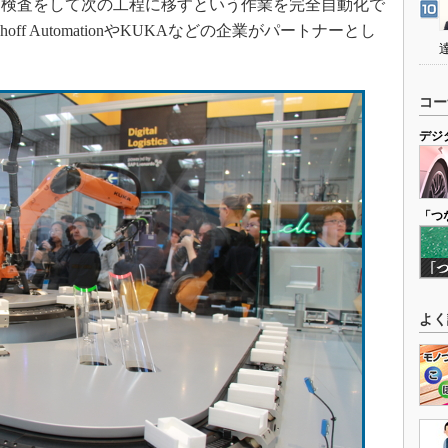
、検査をして次の工程に移すという作業を完全自動化で
ff AutomationやKUKAなどの企業がパートナーとし
コー
デジ
「つ
よく