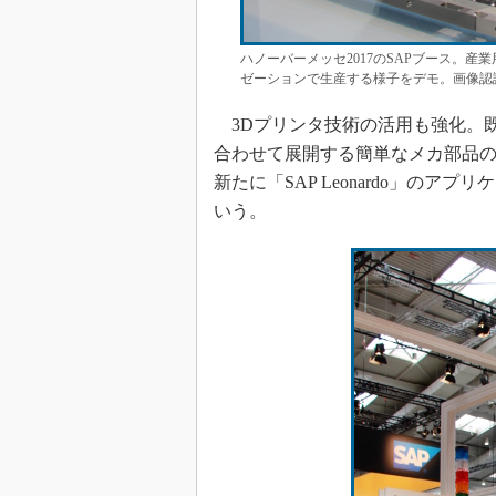
ハノーバーメッセ2017のSAPブース。
ゼーションで生産する様子をデモ。画像認
3Dプリンタ技術の活用も強化。既
合わせて展開する簡単なメカ部品
新たに「SAP Leonardo」の
いう。