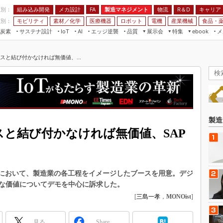
程別：
組み込み開発
メカ設計
製造マネジメント
物流
R＆D
キャリア
FA
業別：
モビリティ
素材／化学
医療機器
ロボット
電機
産業機械
食品・
炭素
サステナ設計
エッジ逆襲
品質
展示会
特集
メ
IoT
AI
ebook
伝承
組み込み開発
CEATEC
読者調査まとめ
編集後記
セスと結び付かなければ無価値、...
JIMTOF
保全
メカ設計
つながるクルマ
組込み/エッジ コンピューティング
ス
 AI
製造マネジメント
5G
展＆IoT/5Gソリューション展
VR／AR
FA
IIFES
モビリティ
フィールドサービス
国際ロボット展
素材／化学
FPGA
製造
ジャパンモビリティショー
スと結び付かなければ無価値、SAP
組み込み画像技術
TECHNO-FRONTIER
組み込みモデリング
人テク展
Windows Embedded
スマート工場EXPO
17において、製造業の各工程をイメージしたブースを用意。デジ
車載ソフト開発
な価値についてデモを中心に訴求した。
EdgeTech+
ISO26262
[
三島一孝
，
MONOist
]
日本ものづくりワールド
無償設計ツール
AUTOMOTIVE WORLD
見る
Share