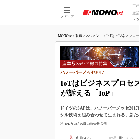
工
産
メディア
脱
つながる技術
AI×技術
MONOist
>
製造マネジメント
>
IoTはビジネスプロ
つながる工場
AI×設備
つながるサービ
Physical
ハノーバーメッセ2017
IoTはビジネスプロセ
が訴える「IoP」
ドイツのSAPは、ハノーバーメッセ20
タル技術を組み合わせて生まれる、新た
2017年05月02日 13時00分 公開
印刷する
通知する