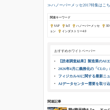
≫ハノーバーメッセ2017特集はこ
関連キーワード
SAP
|
IoT
|
ハノーバーメッセ
|
3
ョン
|
インダストリー4.0
おすすめホワイトペーパー
【読者調査結果】製造業のAI
2026年4月に義務化の「CL
フィジカルAIに関する最新ニュー
AIデータセンター需要を取り
関連記事
脱“指示待ち”へ、エッ