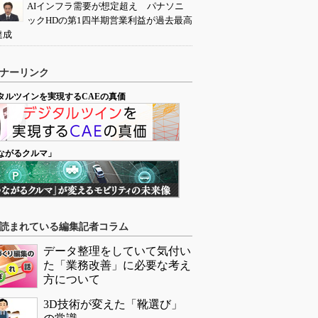
AIインフラ需要が想定超え パナソニ
ックHDの第1四半期営業利益が過去最高
達成
ナーリンク
タルツインを実現するCAEの真価
ながるクルマ」
読まれている編集記者コラム
データ整理をしていて気付い
た「業務改善」に必要な考え
方について
3D技術が変えた「靴選び」