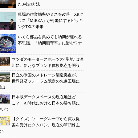
た3社の方法
現場の作業効率やミスを改善 XRグ
ラス「MiRZA」が可能にするピッキ
ングDXの未来
いくら部品を集めても納期が遅れる
不思議、「納期順守率」に潜むワナ
マツダのモータースポーツの“聖地”は深
川に、新たなブランド体験拠点を開設
日立の米国のストレージ製造拠点が、
世界経済フォーラム認定の先進工場に
選出
日本版データスペースの現在地はど
こ？ AI時代における日本の勝ち筋に
ついて
【クイズ】ソニーグループから買収提
案を受けたタムロン、現在の筆頭株主
は？