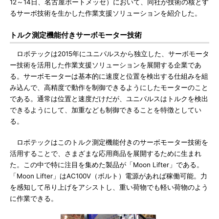
12～14日、名古屋ポートメッセ）において、同社が技術の核とす
るサーボ技術を生かした作業支援ソリューションを紹介した。
トルク測定機能付きサーボモーター技術
ロボテックは2015年にユニパルスから独立した、サーボモータ
ー技術を活用した作業支援ソリューションを展開する企業であ
る。サーボモーターは基本的に速度と位置を検出する仕組みを組
み込んで、高精度で動作を制御できるようにしたモーターのこと
である。通常は位置と速度だけだが、ユニパルスはトルクを検出
できるようにして、加重なども制御できることを特徴としてい
る。
ロボテックはこのトルク測定機能付きのサーボモーター技術を
活用することで、さまざまな応用商品を展開するために生まれ
た。この中で特に注目を集めた製品が「Moon Lifter」である。
「Moon Lifter」はAC100V（ボルト）電源があれば稼働可能。力
を感知して吊り上げをアシストし、重い荷物でも軽い荷物のよう
に作業できる。