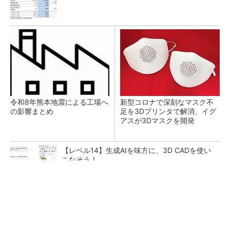
令和8年熊本地震による工場へ
新型コロナで深刻なマスク不
の影響まとめ
足を3Dプリンタで解消、イグ
アスが3Dマスクを開発
【レベル14】生成AIを味方に、3D CADを使い
こなそう！
【見城徹×藤田晋】AI時代でも変わらない経営
者の本質
PR(FINCHI on GOETHE)