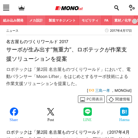
組み込み開発
メカ設計
製造マネジメント
モビリティ
FA
素材／化学
ニュース
2017年4月17日
名古屋ものづくりワールド 2017
サーボが生み出す“無重力”、ロボテックが作業支
援ソリューションを提案
ロボテックは「第2回 名古屋ものづくりワールド」において、電
動バランサー「Moon Lifter」をはじめとするサーボ技術による
作業支援ソリューションを提案した。
[
三島一孝
，MONOist]
PC用表示
関連情報
Share
Post
LINE
Hatena
ロボテックは「第2回 名古屋ものづくりワールド」（2017年4月