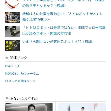
の救世主となるか？【後編】
機械は人の仕事を奪わない、“人とロボットがともに
働く現場”が拡大へ
「ヒト型ロボットは最適ではない」IEEEフェロー広瀬
氏が語るロボット開発の方向性
いまさら聞けない産業用ロボット入門〔前編〕
関連リンク
ロボテック
MONOist FAフォーラム
FAメルマガ登録ページ
あなたにおすすめ