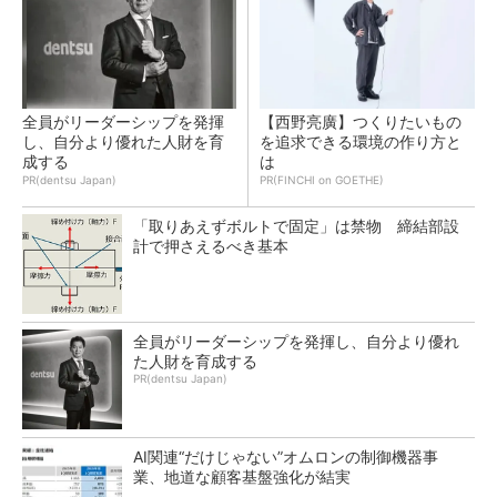
全員がリーダーシップを発揮
【西野亮廣】つくりたいもの
し、自分より優れた人財を育
を追求できる環境の作り方と
成する
は
PR(dentsu Japan)
PR(FINCHI on GOETHE)
「取りあえずボルトで固定」は禁物 締結部設
計で押さえるべき基本
全員がリーダーシップを発揮し、自分より優れ
た人財を育成する
PR(dentsu Japan)
AI関連“だけじゃない”オムロンの制御機器事
業、地道な顧客基盤強化が結実