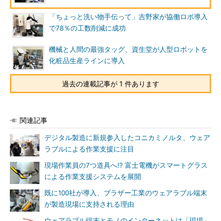
「ちょっと洗い物手伝って」吉野家が協働ロボ導入
で78％の工数削減に成功
機械と人間の最強タッグ、資生堂が人型ロボットを
化粧品生産ラインに導入
過去の連載記事が 1 件あります
関連記事
デジタル製造に新規参入したコニカミノルタ、ウェア
ラブルによる作業支援に注目
現場作業員の7つ道具へ!? 富士電機がスマートグラス
による作業支援システムを展開
既に100社が導入、ブラザー工業のウェアラブル端末
が製造現場に支持される理由
ウェアラブル端末とモノのインターネットは「現場」