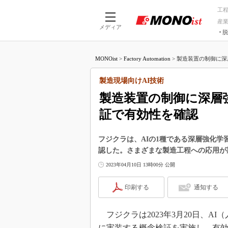
工
産
メディア
脱
つながる技術
AI×技術
MONOist
>
Factory Automation
>
製造装置の制御に深
つながる工場
AI×設備
つながるサービ
Physical
製造現場向けAI技術
製造装置の制御に深層
証で有効性を確認
フジクラは、AIの1種である深層強化
認した。さまざまな製造工程への応用が
2023年04月10日 13時00分 公開
印刷する
通知する
フジクラは2023年3月20日、A
に実装する概念検証を実施し、有