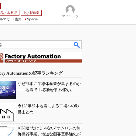
薬品・衣料品
中小製造業
マイページ
ルマガ
告知
Special
tory Automationの記事ランキング
なぜ熊本に半導体産業が集まるのか
――地震で工場稼働停止相次ぐ
令和8年熊本地震による工場への影
響まとめ
AI関連“だけじゃない”オムロンの制
御機器事業、地道な顧客基盤強化が