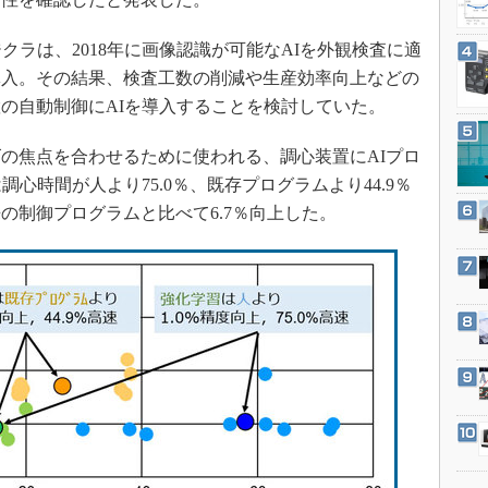
3Dプリンタ
産業オープンネット展
デジタルツインとCAE
ジクラは、2018年に画像認識が可能なAIを外観検査に適
S＆OP
導入。その結果、検査工数の削減や生産効率向上などの
の自動制御にAIを導入することを検討していた。
インダストリー4.0
イノベーション
の焦点を合わせるために使われる、調心装置にAIプロ
製造業ビッグデータ
心時間が人より75.0％、既存プログラムより44.9％
メイドインジャパン
の制御プログラムと比べて6.7％向上した。
植物工場
知財マネジメント
海外生産
グローバル設計・開発
制御セキュリティ
新型コロナへの対応