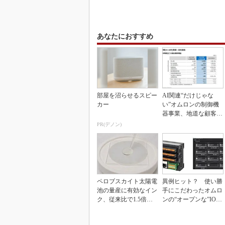
あなたにおすすめ
部屋を沼らせるスピー
AI関連“だけじゃな
カー
い”オムロンの制御機
器事業、地道な顧客基
盤強化が結実
PR(デノン)
ペロブスカイト太陽電
異例ヒット？ 使い勝
池の量産に有効なイン
手にこだわったオムロ
ク、従来比で1.5倍の
ンの“オープンな”IO-L
性能向上
inkマスター