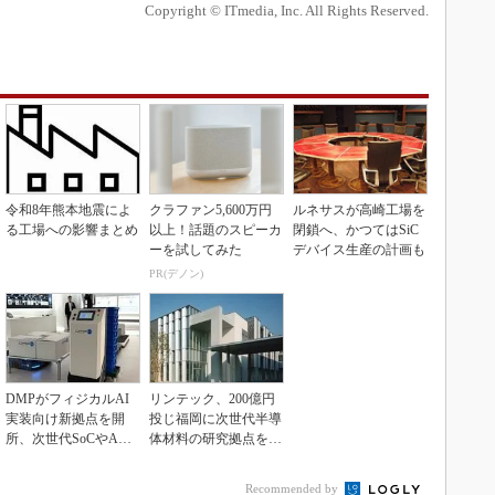
Copyright © ITmedia, Inc. All Rights Reserved.
令和8年熊本地震によ
クラファン5,600万円
ルネサスが高崎工場を
る工場への影響まとめ
以上！話題のスピーカ
閉鎖へ、かつてはSiC
ーを試してみた
デバイス生産の計画も
PR(デノン)
DMPがフィジカルAI
リンテック、200億円
実装向け新拠点を開
投じ福岡に次世代半導
所、次世代SoCやAM
体材料の研究拠点を開
Rデモを披露
設
Recommended by