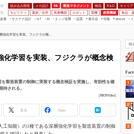
程別：
組み込み開発
メカ設計
製造マネジメント
物流
R＆D
キャリア
FA
業別：
モビリティ
素材／化学
医療機器
ロボット
電機
産業機械
食品・
炭素
サステナ設計
エッジ逆襲
品質
展示会
特集
メ
IoT
AI
ebook
伝承
組み込み開発
CEATEC
読者調査まとめ
編集後記
層強化学習を実装、フジクラが概...
JIMTOF
保全
メカ設計
つながるクルマ
組込み/エッジ コンピューティング
ス
 AI
製造マネジメント
5G
展＆IoT/5Gソリューション展
VR／AR
FA
強化学習を実装、フジクラが概念検
IIFES
モビリティ
フィールドサービス
国際ロボット展
素材／化学
FPGA
Fac
ジャパンモビリティショー
組み込み画像技術
学習を製造装置の制御に実装する概念検証を実施し、有効性を確
TECHNO-FRONTIER
期待される。
組み込みモデリング
人テク展
[
MONOist
]
Windows Embedded
スマート工場EXPO
車載ソフト開発
見る
Share
EdgeTech+
ISO26262
日本ものづくりワールド
I（人工知能）の1種である深層強化学習を製造装置の制御
無償設計ツール
AUTOMOTIVE WORLD
効性を確認したと発表した。