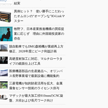
結実
異例ヒット？ 使い勝手にこだわっ
たオムロンの“オープンな”IO-Linkマ
スター
牧野フ、日本産業推進機構の買収提
案に応じず 理由に外国籍投資家の
存在
脱自動車でもDMG森精機が業績再上方
修正、2028年度にピーク利益計画
高硬度材加工に対応、マルチローラタ
イプの鏡面仕上げ工具
医療機器部品の生産拠点へ、オリンパ
ス長野事業場で最新設備に機能集約
三菱電機が知的財産活用を拡大、金属
腐食センサー技術のライセンス供与
マザックが最大加工径910mmのCNC旋
盤、大径および長尺ワーク向け