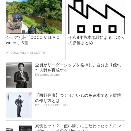
シェア別荘「COCO VILLA O
令和8年熊本地震による工場へ
wners」3選
の影響まとめ
PR(COCO VILLA on GOETHE)
全員がリーダーシップを発揮し、自分より優れ
た人財を育成する
PR(dentsu Japan)
【西野亮廣】つくりたいものを追求できる環境
の作り方とは
PR(FINCHI on GOETHE)
異例ヒット？ 使い勝手にこだわったオムロン
の“オープンな”IO-Linkマスター