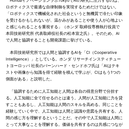
HondaイノベーションラボTokyoでAIの研究に注力するのは、
ロボティクスで最適な自律制御を実現するためだけではない。
「ロボティクスで機械化された社会というと無機質で冷たい印象
を受けるかもしれないが、温かみがあることや使う人が心地よい
と感じられることを重視する」（ホンダ 取締役専務執行役員で
本田技術研究所 代表取締役社長の松本宣之氏）。そのため、AI
で人間と協調することも開発課題に挙げている。
本田技術研究所では人間と協調するAIを「CI（Cooperative
Intelligence）」としている。ホンダ リサーチインスティチュー
トヨーロッパ 社長のバーンハード・センドホフ氏は「AIはテキ
ストや画像から知識を得て経験を積んで学ぶが、CIはもう1つの
側面がある」と説明した。
「協調するために人工知能と人間は各自の得意分野で分担す
る。人工知能に全て任せるのとは違う。人間が人工知能に力を貸
すこともあるし、人工知能は人間のスキルを高める。同じことを
経験していく中で、人工知能は人間と認識や意図を共有する。人
間の感じ方を理解するということだ。その中で人工知能は人間に
とって大事なことを理解する。価値を共有するのは共感につなが