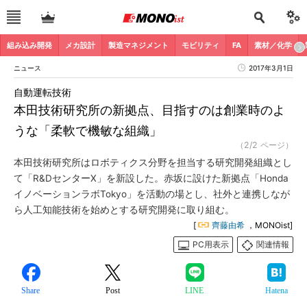
組み込み開発
メカ設計
製造マネジメント
モビリティ
FA
素材／化学
ニュース
2017年3月1日
自動運転技術
本田技術研究所の新拠点、目指すのは創業時のよ
うな「柔軟で機敏な組織」
（2/2 ページ）
本田技術研究所はロボティクス分野を担当する研究開発組織とし
て「R&DセンターX」を新設した。赤坂に設けた新拠点「Honda
イノベーションラボTokyo」を活動の場とし、社外と連携しなが
ら人工知能技術を始めとする研究開発に取り組む。
[
齊藤由希
，MONOist]
PC用表示
関連情報
Share
Post
LINE
Hatena