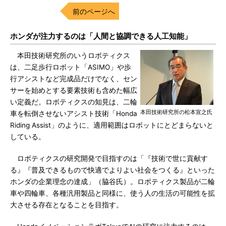
前のページへ
ホンダが注力するのは「人間と協調できる人工知能」
本田技術研究所のいうロボティクス
は、二足歩行ロボット「ASIMO」や歩
行アシストなど完成品だけでなく、セン
サーを始めとする要素技術も含めた幅広
い定義だ。ロボティクスの知見は、二輪
本田技術研究所の松本宣之氏
車を転倒させないアシスト技術「Honda
Riding Assist」のように、適用範囲はロボットにとどまらないと
している。
ロボティクスの研究開発で目指すのは「『技術で世に貢献す
る』『普及できるもので快適でよりよい社会をつくる』といった
ホンダの企業理念の達成」（脇谷氏）。ロボティクス製品が二輪
車や四輪車、各種汎用製品と同様に、使う人の生活の可能性を拡
大させる存在となることを目指す。