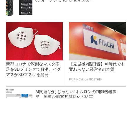
新型コロナで深刻なマスク不
【見城徹×藤田晋】AI時代でも
足を3Dプリンタで解消、イグ
変わらない経営者の本質
アスが3Dマスクを開発
PR(FINCHI on GOETHE)
AI関連“だけじゃない”オムロンの制御機器事
業、地道な顧客基盤強化が結実
【レベル14】生成AIを味方に、3D CADを使い
こなそう！