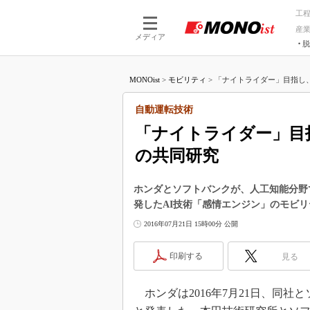
工
産
メディア
脱
つながる技術
AI×技術
MONOist
>
モビリティ
>
「ナイトライダー」目指し、
つながる工場
AI×設備
つながるサービ
Physical
自動運転技術
「ナイトライダー」目
の共同研究
ホンダとソフトバンクが、人工知能分野で
発したAI技術「感情エンジン」のモビ
2016年07月21日 15時00分 公開
印刷する
見る
ホンダは2016年7月21日、同