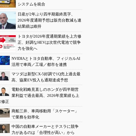
システムを統合
日産が2年ぶり四半期最終黒字、
2026年度通期予想は販売台数減も連
結業績は維持
トヨタが2026年度通期業績を上方修
正、好調なHEVは次世代電池で競争
力を強化へ
NVIDIAとトヨタ自動車、フィジカルAI
活用で車両／工場／都市を連携
マツダは新型CX-5好調で1Q売上過去最
高、協業EV投入も通期達成予想
電動化戦略見直しのホンダが四半期営
業利益で過去最高、2026年度業績も上
方修正
商船三井、車両移動用「スケーター」
で業務を効率化
中国の自動車メーカーとテスラに競争
力があるのは「合理性が高い」から