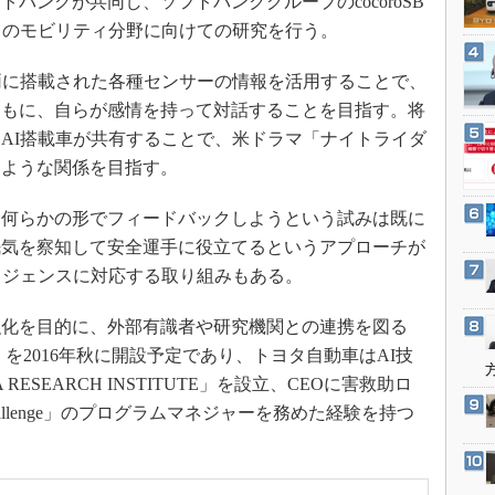
バンクが共同し、ソフトバンクグループのcocoroSB
3Dプリンタ
産業オープンネット展
」のモビリティ分野に向けての研究を行う。
デジタルツインとCAE
S＆OP
両に搭載された各種センサーの情報を活用することで、
ともに、自らが感情を持って対話することを目指す。将
インダストリー4.0
AI搭載車が共有することで、米ドラマ「ナイトライダ
イノベーション
るような関係を目指す。
製造業ビッグデータ
メイドインジャパン
何らかの形でフィードバックしようという試みは既に
眠気を察知して安全運手に役立てるというアプローチが
植物工場
リジェンスに対応する取り組みもある。
知財マネジメント
海外生産
化を目的に、外部有識者や研究機関との連携を図る
グローバル設計・開発
o」を2016年秋に開設予定であり、トヨタ自動車はAI技
ESEARCH INSTITUTE」を設立、CEOに害救助ロ
制御セキュリティ
 Challenge」のプログラムマネジャーを務めた経験を持つ
新型コロナへの対応