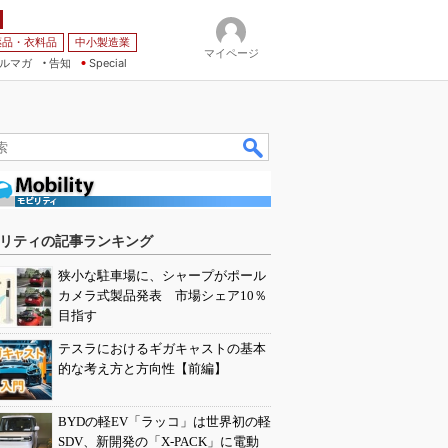
薬品・衣料品
中小製造業
マイページ
ルマガ
告知
Special
リティの記事ランキング
狭小な駐車場に、シャープがポール
カメラ式製品発表 市場シェア10％
目指す
テスラにおけるギガキャストの基本
的な考え方と方向性【前編】
BYDの軽EV「ラッコ」は世界初の軽
SDV、新開発の「X-PACK」に電動