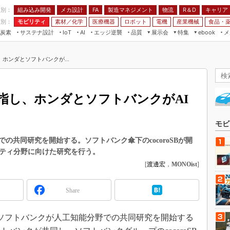
程別：
組み込み開発
メカ設計
製造マネジメント
物流
R＆D
キャリア
FA
業別：
モビリティ
素材／化学
医療機器
ロボット
電機
産業機械
食品・
炭素
サステナ設計
エッジ逆襲
品質
展示会
特集
メ
IoT
AI
ebook
伝承
組み込み開発
CEATEC
読者調査まとめ
編集後記
ホンダとソフトバンクが...
JIMTOF
保全
メカ設計
つながるクルマ
組込み/エッジ コンピューティング
ス
 AI
製造マネジメント
5G
展＆IoT/5Gソリューション展
VR／AR
FA
指し、ホンダとソフトバンクがAI
IIFES
モビリティ
フィールドサービス
国際ロボット展
素材／化学
FPGA
モビ
ジャパンモビリティショー
組み込み画像技術
の共同研究を開始する。ソフトバンク傘下のcocoroSBが開
TECHNO-FRONTIER
リティ分野に向けた研究を行う。
組み込みモデリング
人テク展
[
渡邊宏
，
MONOist
]
Windows Embedded
スマート工場EXPO
車載ソフト開発
Share
EdgeTech+
ISO26262
日本ものづくりワールド
社とソフトバンクが人工知能分野での共同研究を開始する
無償設計ツール
AUTOMOTIVE WORLD