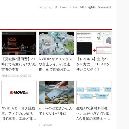
Copyright © ITmedia, Inc. All Rights Reserved.
【見城徹×藤田晋】AI
NVIDIAがアステラス
【レベル14】生成AI
時代でも変わらない経
や富士フイルムと連
を味方に、3D CADを
営者の本質
携、AIで医療分野支
使いこなそう！
援へ
PR(FINCHI on GOETHE)
NVIDIAとトヨタ自動
arrowsの頑丈さがとん
生成AIで新材料開発
車、フィジカルAI活
でもないレベルに
へ、三井化学がNVIDI
用で車両／工場／都市
Aら参加の国際ネット
を連携
ワークに参画
PR(arrows)