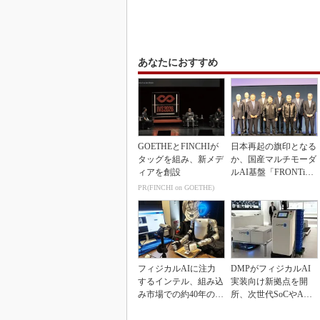
あなたにおすすめ
GOETHEとFINCHIが
日本再起の旗印となる
タッグを組み、新メデ
か、国産マルチモーダ
ィアを創設
ルAI基盤「FRONTi
a」が始動
PR(FINCHI on GOETHE)
フィジカルAIに注力
DMPがフィジカルAI
するインテル、組み込
実装向け新拠点を開
み市場での約40年の実
所、次世代SoCやAM
績を生かせるか
Rデモを披露