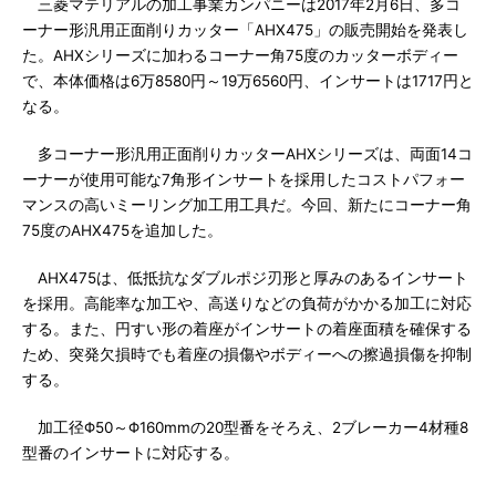
三菱マテリアルの加工事業カンパニーは2017年2月6日、多コ
ーナー形汎用正面削りカッター「AHX475」の販売開始を発表し
た。AHXシリーズに加わるコーナー角75度のカッターボディー
で、本体価格は6万8580円～19万6560円、インサートは1717円と
なる。
多コーナー形汎用正面削りカッターAHXシリーズは、両面14コ
ーナーが使用可能な7角形インサートを採用したコストパフォー
マンスの高いミーリング加工用工具だ。今回、新たにコーナー角
75度のAHX475を追加した。
AHX475は、低抵抗なダブルポジ刃形と厚みのあるインサート
を採用。高能率な加工や、高送りなどの負荷がかかる加工に対応
する。また、円すい形の着座がインサートの着座面積を確保する
ため、突発欠損時でも着座の損傷やボディーへの擦過損傷を抑制
する。
加工径Φ50～Φ160mmの20型番をそろえ、2ブレーカー4材種8
型番のインサートに対応する。