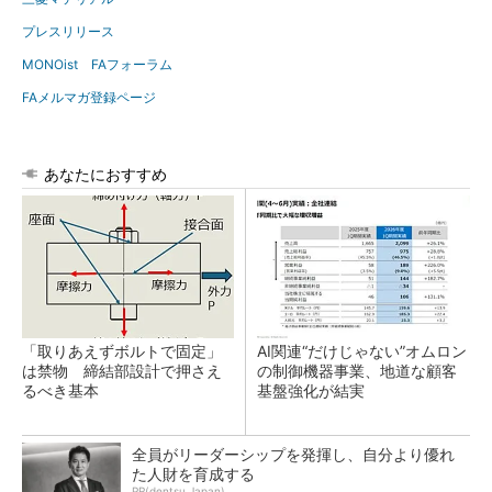
プレスリリース
MONOist FAフォーラム
FAメルマガ登録ページ
あなたにおすすめ
「取りあえずボルトで固定」
AI関連“だけじゃない”オムロン
は禁物 締結部設計で押さえ
の制御機器事業、地道な顧客
るべき基本
基盤強化が結実
全員がリーダーシップを発揮し、自分より優れ
た人財を育成する
PR(dentsu Japan)