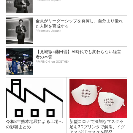
全員がリーダーシップを発揮し、自分より優れ
た人財を育成する
PR(dentsu Japan)
【見城徹×藤田晋】AI時代でも変わらない経営
者の本質
PR(FINCHI on GOETHE)
令和8年熊本地震による工場へ
新型コロナで深刻なマスク不
の影響まとめ
足を3Dプリンタで解消、イグ
アスが3Dマスクを開発