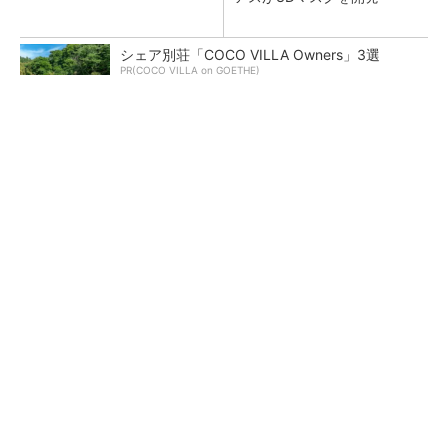
シェア別荘「COCO VILLA Owners」3選
PR(COCO VILLA on GOETHE)
【レベル14】生成AIを味方に、3D CADを使い
こなそう！
狭小な駐車場に、シャープがポールカメラ式製
品発表 市場シェア10％目指す