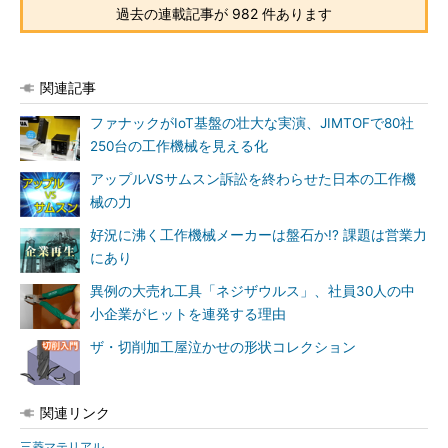
過去の連載記事が 982 件あります
関連記事
ファナックがIoT基盤の壮大な実演、JIMTOFで80社
250台の工作機械を見える化
アップルVSサムスン訴訟を終わらせた日本の工作機
械の力
好況に沸く工作機械メーカーは盤石か!? 課題は営業力
にあり
異例の大売れ工具「ネジザウルス」、社員30人の中
小企業がヒットを連発する理由
ザ・切削加工屋泣かせの形状コレクション
関連リンク
三菱マテリアル