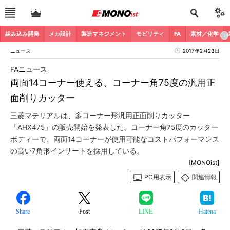
組み込み開発
メカ設計
製造マネジメント
モビリティ
FA
素材／化学
ニュース
2017年2月23日
FAニュース
両面14コーナー使える、コーナー角75度の汎用正
面削りカッター
三菱マテリアルは、多コーナー形汎用正面削りカッター
「AHX475」の販売開始を発表した。コーナー角75度のカッター
ボディーで、両面14コーナーが使用可能なコストパフォーマンス
の高い7角形インサートを採用している。
[MONOist]
PC用表示
関連情報
Share
Post
LINE
Hatena