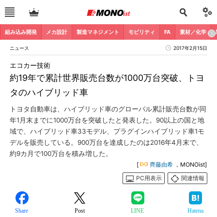
組み込み開発
メカ設計
製造マネジメント
モビリティ
FA
素材／化学
ニュース
2017年2月15日
エコカー技術
約19年で累計世界販売台数が1000万台突破、トヨ
タのハイブリッド車
トヨタ自動車は、ハイブリッド車のグローバル累計販売台数が同
年1月末までに1000万台を突破したと発表した。90以上の国と地
域で、ハイブリッド車33モデル、プラグインハイブリッド車1モ
デルを販売している。900万台を達成したのは2016年4月末で、
約9カ月で100万台を積み増した。
[
齊藤由希
，MONOist]
PC用表示
関連情報
Share
Post
LINE
Hatena