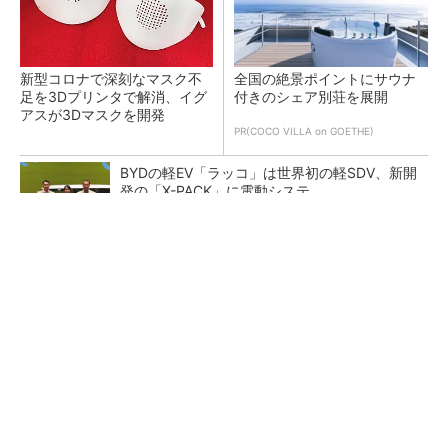
新型コロナで深刻なマスク不
全国の絶景ポイントにサウナ
足を3Dプリンタで解消、イグ
付きのシェア別荘を展開
アスが3Dマスクを開発
PR(COCO VILLA on GOETHE)
BYDの軽EV「ラッコ」は世界初の軽SDV、新開
発の「X-PACK」に電動システ...
ペロブスカイト太陽電池の量産に有効なイン
ク、従来比で1.5倍の性能向上
【レベル14】生成AIを味方に、3D CADを使い
こなそう！