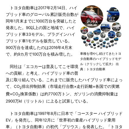
トヨタ自動車は2017年2月14日、ハイ
ブリッド車のグローバル累計販売台数が
同年1月末までに1000万台を突破したと
発表した。90以上の国と地域で、ハイ
ブリッド車33モデル、プラグインハイ
ブリッド車1モデルを販売している。
900万台を達成したのは2016年4月末
車種を増やし続けてきたトヨ
で、約9カ月で100万台を積み増した。
タ自動車のハイブリッドモデ
ル（クリックして拡大） 出
同社は「エコカーは普及してこそ環境
典：トヨタ自動車
への貢献」と考え、ハイブリッド車の普
及に取り組んでいる。これまでに販売したハイブリッド車によっ
て、CO
排出抑制効果（市場走行台数×走行距離×各国での実燃
2
費×CO
換算係数）は約7700万トン、ガソリンの消費抑制量は
2
2900万kl（リットル）に上ると試算している。
トヨタ自動車は1997年8月に日本で「コースター ハイブリッド
EV」を発売し、同年12月に「世界初の量産ハイブリッド乗用
車」（トヨタ自動車）の初代「プリウス」を発表した。「トヨタ