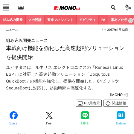
組み込み開発
メカ設計
製造マネジメント
モビリティ
FA
素材／化学
ニュース
2017年1月13日
組み込み開発ニュース
車載向け機能を強化した高速起動ソリューション
を提供開始
ユビキタスは、ルネサス エレクトロニクスの「Renesas Linux
BSP」に対応した高速起動ソリューション「Ubiquitous
QuickBoot」の機能を強化し、提供を開始した。64ビットや
SecureBootに対応し、起動時間を高速化する。
[MONOist]
PC用表示
関連情報
Share
Post
LINE
Hatena