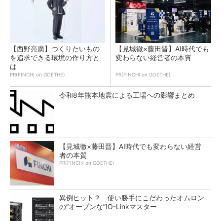
【西野亮廣】つくりたいもの
【見城徹×藤田晋】AI時代でも
を追求できる環境の作り方と
変わらない経営者の本質
は
PR(FINCHI on GOETHE)
PR(FINCHI on GOETHE)
令和8年熊本地震による工場への影響まとめ
【見城徹×藤田晋】AI時代でも変わらない経営
者の本質
PR(FINCHI on GOETHE)
異例ヒット？ 使い勝手にこだわったオムロン
の“オープンな”IO-Linkマスター