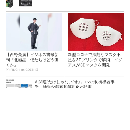
【西野亮廣】ビジネス書最新
新型コロナで深刻なマスク不
刊『北極星 僕たちはどう働
足を3Dプリンタで解消、イグ
くか』
アスが3Dマスクを開発
PR(FINCHI on GOETHE)
AI関連“だけじゃない”オムロンの制御機器事
業、地道な顧客基盤強化が結実
【レベル14】生成AIを味方に、3D CADを使い
こなそう！