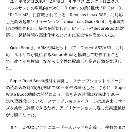
ユビキタスは2016年12月19日、ルネサス エレクトロニクス
（ルネサス）の車載向けSoC 「R-Car」の第3世代「R-Car H3」
「R-Car M3」に搭載されている「Renesas Linux BSP」に対応
した高速起動ソリューション「Ubiquitous QuickBoot」を車載向
けに機能強化し、提供を開始した。64ビットやSecureBootに対
応し、起動時間を高速化するとともに安全性を高めている。
QuickBootは、ARMの64ビットコア「Cortex-A57/A53」に対
応。ルネサスが提供するSecureBootと協調して動作すること
で、改ざんを検知しながら安全性に配慮した高速起動を実現し
た。
Super Read Boost機能を開発し、スナップショットイメージ
の読み込み時間が従来比で30～40％高速化した。さらに、Super
Write Boost機能の開発により、書き込み時間は従来比で30～
50％高速化している。スナップショットイメージの読み出しサイ
ズを柔軟に調整できるため、アプリケーションに適した高速起動
が可能になった。
また、CPUコアごとにユーザースレッドを定義し、複数のタス