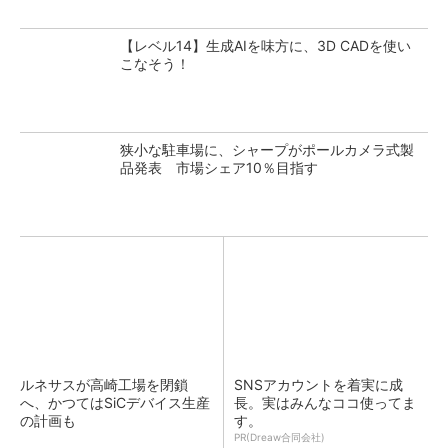
【レベル14】生成AIを味方に、3D CADを使い
こなそう！
狭小な駐車場に、シャープがポールカメラ式製
品発表 市場シェア10％目指す
ルネサスが高崎工場を閉鎖
SNSアカウントを着実に成
へ、かつてはSiCデバイス生産
長。実はみんなココ使ってま
の計画も
す。
PR(Dreaw合同会社)