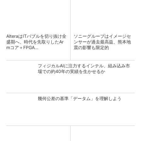
AlteraはITバブルを切り抜け全
ソニーグループはイメージセ
盛期へ、時代を先取りしたAr
ンサーが過去最高益、熊本地
mコア＋FPGA...
震の影響も限定的
フィジカルAIに注力するインテル、組み込み市
場での約40年の実績を生かせるか
幾何公差の基準「データム」を理解しよう