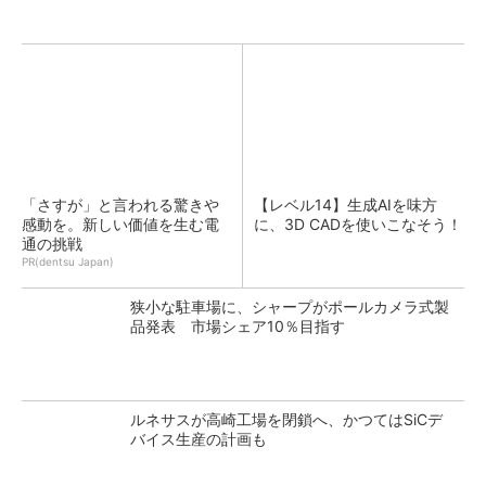
「さすが」と言われる驚きや
【レベル14】生成AIを味方
感動を。新しい価値を生む電
に、3D CADを使いこなそう！
通の挑戦
PR(dentsu Japan)
狭小な駐車場に、シャープがポールカメラ式製
品発表 市場シェア10％目指す
ルネサスが高崎工場を閉鎖へ、かつてはSiCデ
バイス生産の計画も