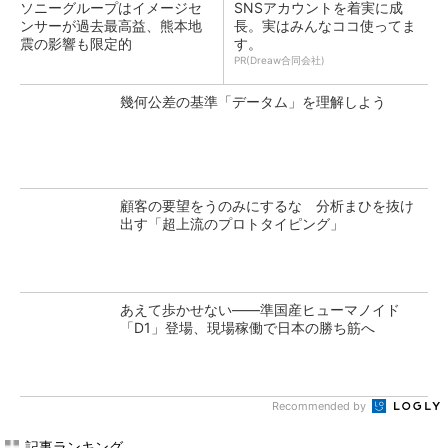
ソニーグループはイメージセ
SNSアカウントを着実に成
ンサーが過去最高益、熊本地
長。実はみんなココ使ってま
震の影響も限定的
す。
PR(Dreaw合同会社)
幾何公差の基準「データム」を理解しよう
顧客の要望をうのみにするな 分析まひを抜け
出す「超上流のプロトタイピング」
あえて歩かせない――準国産ヒューマノイド
「D1」登場、現場稼働で日本の勝ち筋へ
Recommended by
記事ランキング