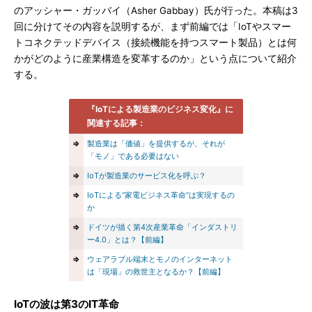
のアッシャー・ガッバイ（Asher Gabbay）氏が行った。本稿は3
回に分けてその内容を説明するが、まず前編では「IoTやスマー
トコネクテッドデバイス（接続機能を持つスマート製品）とは何
かがどのように産業構造を変革するのか」という点について紹介
する。
『IoTによる製造業のビジネス変化』
に
関連する記事：
⇒
製造業は「価値」を提供するが、それが
「モノ」である必要はない
⇒
IoTが製造業のサービス化を呼ぶ？
⇒
IoTによる“家電ビジネス革命”は実現するの
か
⇒
ドイツが描く第4次産業革命「インダストリ
ー4.0」とは？【前編】
⇒
ウェアラブル端末とモノのインターネット
は「現場」の救世主となるか？【前編】
IoTの波は第3のIT革命