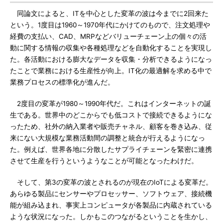
同論文によると、ITを中心とした変革の波は今までに2回来た
という。1度目は1960～1970年代にかけてのもので、注文処理や
経費の支払い、CAD、MRPなどバリューチェーン上の個々の活
動に関する情報の収集や各種処理などを自動化することを実現し
た。各活動における膨大なデータを収集・分析できるようになっ
たことで業務における生産性が向上。IT化の最適解を求める中で
業務プロセスの標準化が進んだ。
2度目の変革が1980～1990年代だ。これはインターネットの誕
生である。世界中のどこからでも低コストで接続できるようにな
ったため、社外の納入業者や販売チャネル、顧客を巻き込み、従
来にない大規模な業務活動間の調整と統合が行えるようになっ
た。例えば、世界各地に分散したサプライチェーンを緊密に連携
させて生産を行うというようなことが可能となったわけだ。
そして、第3の変革の波とされるのが現在のIoTによる変革だ。
あらゆる製品にセンサーやプロセッサー、ソフトウェア、接続機
能が組み込まれ、事実上コンピュータが各製品に内蔵されている
ような状況になった。しかもこのつながるということを生かし、