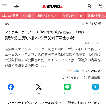
組み込み開発
メカ設計
製造マネジメント
モビリティ
FA
素材／化学
連載
2015年4月9日
マイケル・ポーターの「IoT時代の競争戦略」（前編）
製造業に襲い掛かる第3次IT革命の波
（1/3 ページ）
経済学者マイケル・ポーター氏と米国PTCの社長兼CEOであるジ
ェームズ・ヘプルマン氏の共著であるIoTに関する論文「IoT時代
の競争戦略」が公開された。PTCジャパンでは、同論文の内容を
解説する説明会を開催した。
[
三島一孝
，MONOist]
PC用表示
関連情報
Share
Post
LINE
Hatena
ハーバードビジネススクール教授で、「競争の戦略」や「5つ