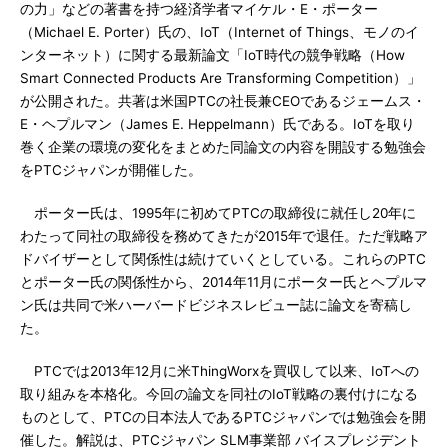
の力」などの著書を持つ経済学者マイケル・E・ポーター
（Michael E. Porter）氏の、IoT（Internet of Things、モノのイ
ンターネット）に関する最新論文「IoT時代の競争戦略（How
Smart Connected Products Are Transforming Competition）」
が公開された。共著は米国PTCの社長兼CEOであるジェームス・
E・ヘプルマン（James E. Heppelmann）氏である。IoTを取り
巻く企業の環境の変化をまとめた同論文の内容を開設する勉強会
をPTCジャパンが開催した。
ポーター氏は、1995年に初めてPTCの取締役に就任し20年に
わたって同社の取締役を務めてきたが2015年で退任。ただ戦略ア
ドバイザーとして関係性は続けていくとしている。これらのPTC
とポーター氏の関係性から、2014年11月にポーター氏とヘプルマ
ン氏は共同で米ハーバードビジネスレビュー誌に論文を寄稿し
た。
PTCでは2013年12月に米ThingWorxを買収して以来、IoTへの
取り組みを本格化。今回の論文を同社のIoT戦略の裏付けになる
ものとして、PTCの日本法人であるPTCジャパンでは勉強会を開
催した。解説は、PTCジャパン SLM事業部 バイスプレジデント