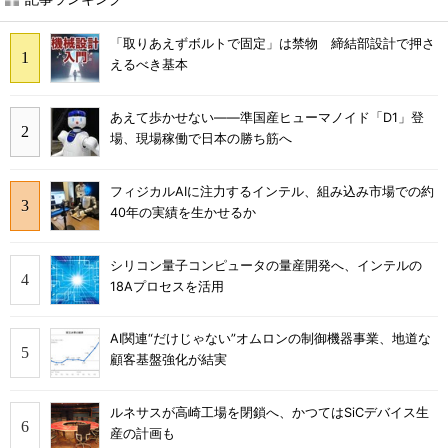
「取りあえずボルトで固定」は禁物 締結部設計で押さ
えるべき基本
あえて歩かせない――準国産ヒューマノイド「D1」登
場、現場稼働で日本の勝ち筋へ
フィジカルAIに注力するインテル、組み込み市場での約
40年の実績を生かせるか
シリコン量子コンピュータの量産開発へ、インテルの
18Aプロセスを活用
AI関連“だけじゃない”オムロンの制御機器事業、地道な
顧客基盤強化が結実
ルネサスが高崎工場を閉鎖へ、かつてはSiCデバイス生
産の計画も