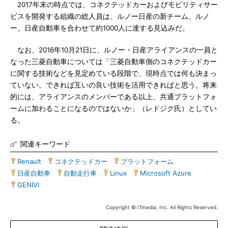
2017年末の時点では、コネクテッドカーおよびモビリティサー
ビスを開発する組織の総人員は、ルノー日産の新チーム、ルノ
ー、日産自動車を合わせて約1000人に達する見込みだ。
なお、2016年10月21日に、ルノー・日産アライアンスの一員と
なった三菱自動車については「三菱自動車側のコネクテッドカー
に関する技術などを見定めている段階で、現時点では何も決まっ
ていない。できれば互いの良い技術を活用できればと思う。将来
的には、アライアンスのメンバーである以上、共通プラットフォ
ームに加わることになるのではないか」（レドジク氏）としてい
る。
関連キーワード
Renault
|
コネクテッドカー
|
プラットフォーム
|
日産自動車
|
自動走行車
|
Linux
|
Microsoft Azure
|
GENIVI
Copyright © ITmedia, Inc. All Rights Reserved.