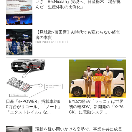
いざ「Re:Nissan」実現へ、日産栃木工場が挑
んだ「生産体制の比例化」
【見城徹×藤田晋】AI時代でも変わらない経営
者の本質
PR(FINCHI on GOETHE)
日産「e-POWER」搭載車約6
BYDの軽EV「ラッコ」は世界
0万台がリコール、「ノート」
初の軽SDV、新開発の「X-PA
「エクストレイル」な...
CK」に電動システ...
現状を疑い問いかける姿勢で、事業を共に成長