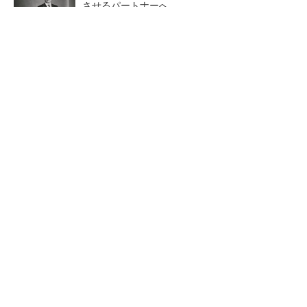
させるパートナーへ
PR(dentsu Japan)
令和8年熊本地震による工場への影響まとめ
新型コロナで深刻なマスク不足を3Dプリンタ
で解消、イグアスが3Dマスクを開発
生成AIで現場社員がシステム
DMPがフィジカルAI実装向け