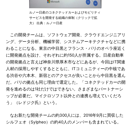
ルノー日産のコネクテッドカーおよびモビリティ
サービスを開発する組織の体制（クリックで拡
大） 出典：ルノー日産
この開発チームは、ソフトウェア開発、クラウドエンジニアリ
ング、データ分析、機械学習、システムアーキテクチャなどに携
わることになる。東京の中目黒とフランス・パリのオペラ座近く
に開発拠点を設け、それぞれに約150人が所属する。日産自動車
の開発拠点と言えば神奈川県厚木市などにあるが、今回はIT関連
人材の採用しやすくするとともに、ITコミュニティーの中核であ
る渋谷や六本木、新宿とのアクセスが良いことから中目黒を選ん
だ。パリの拠点も同じ理由で選定した。「コネクテッドカーの開
発を進めるのは1社だけではできない。さまざまなパートナーシ
ップが必要だ。マイクロソフト以外との連携も増えていくだろ
う」（レドジク氏）という。
なお新たな開発チームの約300人には、2016年9月に買収した
シルフェオ（Sylpheo）の約40人のメンバーも含まれている。