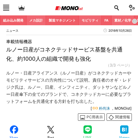
組み込み開発
メカ設計
製造マネジメント
モビリティ
FA
素材／化学
ニュース
2016年10月26日
車載情報機器
ルノー日産がコネクテッドサービス基盤を共通
化、約1000人の組織で開発も強化
（3/3 ページ）
ルノー・日産アライアンス（ルノー日産）がコネクテッドカーや
モビリティサービスの方向性について説明。責任者のオギ・レド
ジク氏は、ルノー、日産、インフィニティ、ダットサンなどルノ
ー日産傘下の全てのブランドで、コネクテッドカーに必要なプラ
ットフォームを共通化する方針を打ち出した。
[
朴尚洙
，MONOist]
PC用表示
関連情報
Share
Post
LINE
Hatena