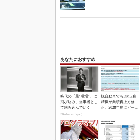
あなたにおすすめ
時代の「最"現場"」に
脱自動車でもDMG森
飛び込み、当事者とし
精機が業績再上方修
て踏み込んでいく
正、2028年度にピーク
利益計画
PR(dentsu Japan)