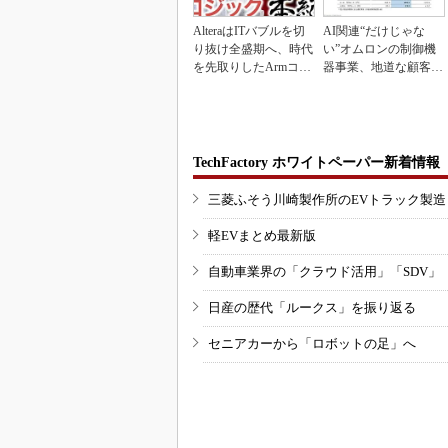
AlteraはITバブルを切
AI関連“だけじゃな
り抜け全盛期へ、時代
い”オムロンの制御機
を先取りしたArmコア
器事業、地道な顧客基
＋FPGA...
盤強化が結実
TechFactory ホワイトペーパー新着情報
三菱ふそう川崎製作所のEVトラック製
軽EVまとめ最新版
自動車業界の「クラウド活用」「SDV」
日産の歴代「ルークス」を振り返る
セニアカーから「ロボットの足」へ