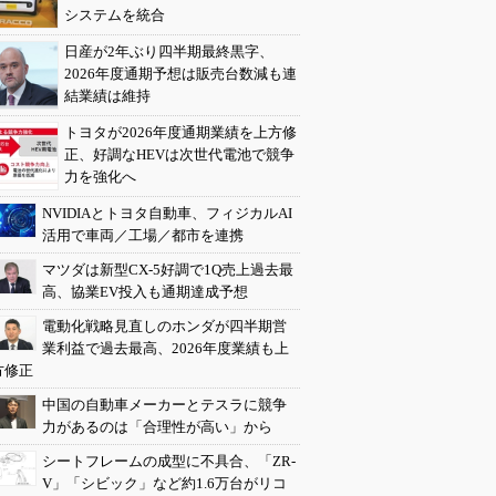
システムを統合
日産が2年ぶり四半期最終黒字、
2026年度通期予想は販売台数減も連
結業績は維持
トヨタが2026年度通期業績を上方修
正、好調なHEVは次世代電池で競争
力を強化へ
NVIDIAとトヨタ自動車、フィジカルAI
活用で車両／工場／都市を連携
マツダは新型CX-5好調で1Q売上過去最
高、協業EV投入も通期達成予想
電動化戦略見直しのホンダが四半期営
業利益で過去最高、2026年度業績も上
方修正
中国の自動車メーカーとテスラに競争
力があるのは「合理性が高い」から
シートフレームの成型に不具合、「ZR-
V」「シビック」など約1.6万台がリコ