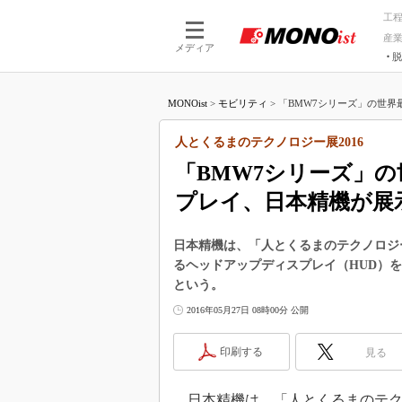
工
産
メディア
脱
つながる技術
AI×技術
MONOist
>
モビリティ
>
「BMW7シリーズ」の世界最
つながる工場
AI×設備
つながるサービ
Physical
人とくるまのテクノロジー展2016
「BMW7シリーズ」
プレイ、日本精機が展
日本精機は、「人とくるまのテクノロジー
るヘッドアップディスプレイ（HUD）
という。
2016年05月27日 08時00分 公開
印刷する
見る
日本精機は、「人とくるまのテクノロジ