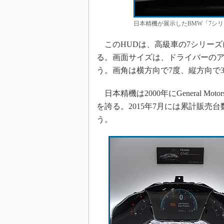
日本精機が展示したBMW「7シ
このHUDは、高級車の7シリーズ
る。画面サイズは、ドライバーのアイ
う。画角は横方向で7度、縦方向で
日本精機は2000年にGeneral 
を誇る。2015年7月には累計販売
う。