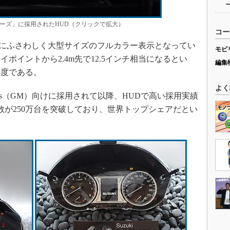
リーズ」に採用されたHUD（クリックで拡大）
コー
にふさわしく大型サイズのフルカラー表示となってい
モビ
ポイントから2.4m先で12.5インチ相当になるとい
編集
3度である。
よく
Motors（GM）向けに採用されて以降、HUDで高い採用実績
台数が250万台を突破しており、世界トップシェアだとい