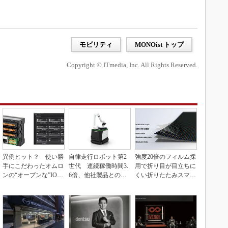
モビリティ
MONOist トップ
Copyright © ITmedia, Inc. All Rights Reserved.
異例ヒット？ 使い勝
自律走行ロボット第2
強度20倍のフィルム採
手にこだわったオムロ
世代 連続稼働時間3.
用で折り目が目立ちに
ンの“オープンな”IO-L
6倍、他社製品との連
くい折りたたみスマホ
inkマスター
携も可能
の新技術