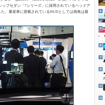
3Dプリンタ
産業オープンネット展
シップセダン「7シリーズ」に採用されているヘッドア
デジタルツインとCAE
した。量産車に搭載されているHUDとしては画角は最
S＆OP
インダストリー4.0
イノベーション
製造業ビッグデータ
メイドインジャパン
植物工場
知財マネジメント
海外生産
グローバル設計・開発
制御セキュリティ
新型コロナへの対応