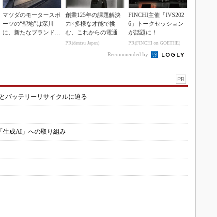
マツダのモータースポ
創業125年の課題解決
FINCHI主催「IVS202
ーツの“聖地”は深川
力×多様な才能で挑
6」トークセッション
に、新たなブランド体
む、これからの電通
が話題に！
験拠点を開設
PR(dentsu Japan)
PR(FINCHI on GOETHE)
Recommended by
PR
造とバッテリーリサイクルに迫る
「生成AI」への取り組み