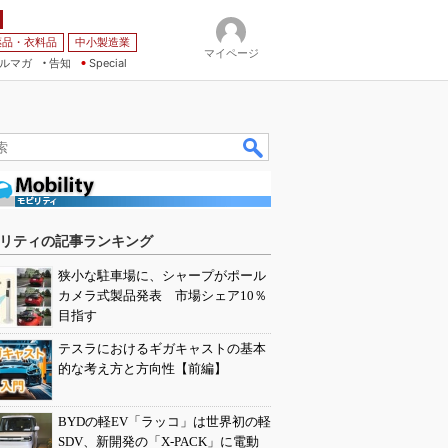
薬品・衣料品
中小製造業
マイページ
ルマガ
告知
Special
リティの記事ランキング
狭小な駐車場に、シャープがポール
カメラ式製品発表 市場シェア10％
目指す
テスラにおけるギガキャストの基本
的な考え方と方向性【前編】
BYDの軽EV「ラッコ」は世界初の軽
SDV、新開発の「X-PACK」に電動