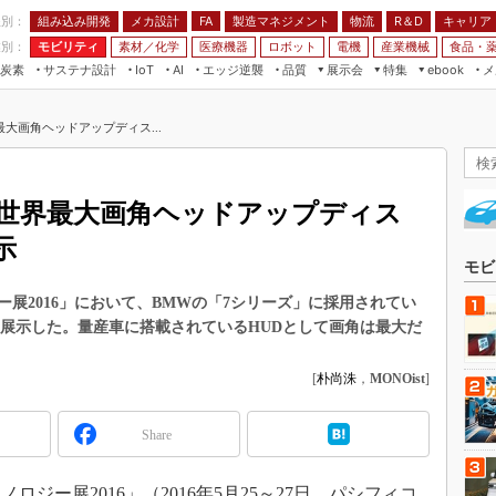
程別：
組み込み開発
メカ設計
製造マネジメント
物流
R＆D
キャリア
FA
業別：
モビリティ
素材／化学
医療機器
ロボット
電機
産業機械
食品・
炭素
サステナ設計
エッジ逆襲
品質
展示会
特集
メ
IoT
AI
ebook
伝承
組み込み開発
CEATEC
読者調査まとめ
編集後記
大画角ヘッドアップディス...
JIMTOF
保全
メカ設計
つながるクルマ
組込み/エッジ コンピューティング
ス
 AI
製造マネジメント
5G
展＆IoT/5Gソリューション展
VR／AR
FA
の世界最大画角ヘッドアップディス
IIFES
モビリティ
フィールドサービス
示
国際ロボット展
素材／化学
FPGA
モビ
ジャパンモビリティショー
組み込み画像技術
展2016」において、BMWの「7シリーズ」に採用されてい
TECHNO-FRONTIER
を展示した。量産車に搭載されているHUDとして画角は最大だ
組み込みモデリング
人テク展
Windows Embedded
[
朴尚洙
，
MONOist
]
スマート工場EXPO
車載ソフト開発
EdgeTech+
Share
ISO26262
日本ものづくりワールド
無償設計ツール
AUTOMOTIVE WORLD
ー展2016」（2016年5月25～27日、パシフィコ