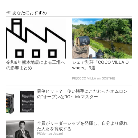
あなたにおすすめ
令和8年熊本地震による工場へ
シェア別荘「COCO VILLA O
の影響まとめ
wners」3選
PR(COCO VILLA on GOETHE)
異例ヒット？ 使い勝手にこだわったオムロン
の“オープンな”IO-Linkマスター
全員がリーダーシップを発揮し、自分より優れ
た人財を育成する
PR(dentsu Japan)