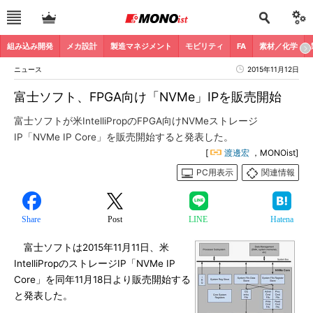
組み込み開発
メカ設計
製造マネジメント
モビリティ
FA
素材／化学
ニュース
2015年11月12日
富士ソフト、FPGA向け「NVMe」IPを販売開始
富士ソフトが米IntelliPropのFPGA向けNVMeストレージ
IP「NVMe IP Core」を販売開始すると発表した。
[
渡邊宏
，MONOist]
PC用表示
関連情報
Share
Post
LINE
Hatena
富士ソフトは2015年11月11日、米
IntelliPropのストレージIP「NVMe IP
Core」を同年11月18日より販売開始する
と発表した。