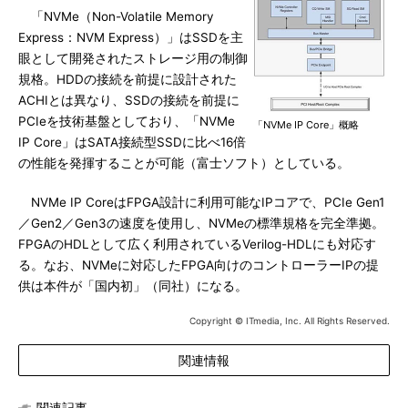
「NVMe（Non-Volatile Memory
Express：NVM Express）」はSSDを主
眼として開発されたストレージ用の制御
規格。HDDの接続を前提に設計された
ACHIとは異なり、SSDの接続を前提に
PCIeを技術基盤としており、「NVMe
「NVMe IP Core」概略
IP Core」はSATA接続型SSDに比べ16倍
の性能を発揮することが可能（富士ソフト）としている。
NVMe IP CoreはFPGA設計に利用可能なIPコアで、PCIe Gen1
／Gen2／Gen3の速度を使用し、NVMeの標準規格を完全準拠。
FPGAのHDLとして広く利用されているVerilog-HDLにも対応す
る。なお、NVMeに対応したFPGA向けのコントローラーIPの提
供は本件が「国内初」（同社）になる。
Copyright © ITmedia, Inc. All Rights Reserved.
関連情報
関連記事