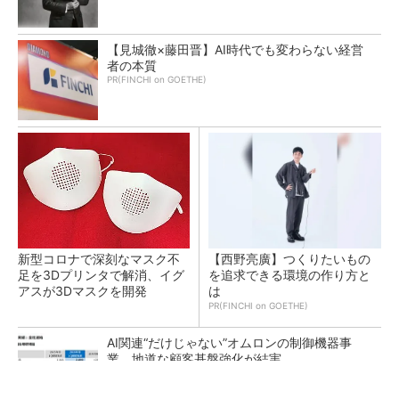
【見城徹×藤田晋】AI時代でも変わらない経営
者の本質
PR(FINCHI on GOETHE)
新型コロナで深刻なマスク不
【西野亮廣】つくりたいもの
足を3Dプリンタで解消、イグ
を追求できる環境の作り方と
アスが3Dマスクを開発
は
PR(FINCHI on GOETHE)
AI関連“だけじゃない”オムロンの制御機器事
業、地道な顧客基盤強化が結実