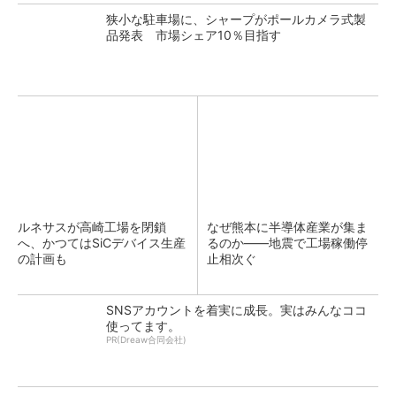
狭小な駐車場に、シャープがポールカメラ式製
品発表 市場シェア10％目指す
ルネサスが高崎工場を閉鎖
なぜ熊本に半導体産業が集ま
へ、かつてはSiCデバイス生産
るのか――地震で工場稼働停
の計画も
止相次ぐ
SNSアカウントを着実に成長。実はみんなココ
使ってます。
PR(Dreaw合同会社)