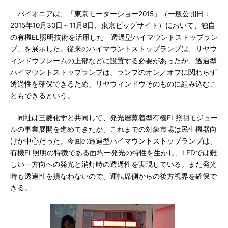
パイオニアは、「東京モーターショー2015」（一般公開日：
2015年10月30日～11月8日、東京ビッグサイト）において、独自
の有機EL照明技術を活用した「透過型ハイマウントストップラン
プ」を展示した。従来のハイマウントストップランプは、リヤウ
ィンドウフレームの上部などに設置する必要があったが、透過型
ハイマウントストップランプは、ランプのオン／オフに関わらず
透過性を確保できるため、リヤウィンドウそのものに組み込むこ
ともできるという。
同社は三菱化学と共同して、発光層蒸着型有機EL照明モジュー
ルの事業展開を進めてきたが、これまでの対象市場は民生機器向
けが中心だった。今回の透過型ハイマウントストップランプは、
有機EL照明の特徴である面均一発光の特性を生かし、LEDでは難
しい一方向への発光と消灯時の透過性を実現している。また発光
時も透過性を損なわないので、運転席側からの後方視界を確保で
きる。