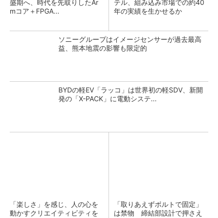
盛期へ、時代を先取りしたAr
テル、組み込み市場での約40
mコア＋FPGA...
年の実績を生かせるか
ソニーグループはイメージセンサーが過去最高
益、熊本地震の影響も限定的
BYDの軽EV「ラッコ」は世界初の軽SDV、新開
発の「X-PACK」に電動システ...
「楽しさ」を感じ、人の心を
「取りあえずボルトで固定」
動かすクリエイティビティを
は禁物 締結部設計で押さえ