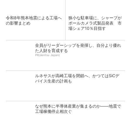
令和8年熊本地震による工場へ
狭小な駐車場に、シャープが
の影響まとめ
ポールカメラ式製品発表 市
場シェア10％目指す
全員がリーダーシップを発揮し、自分より優れ
た人財を育成する
PR(dentsu Japan)
ルネサスが高崎工場を閉鎖へ、かつてはSiCデ
バイス生産の計画も
なぜ熊本に半導体産業が集まるのか――地震で
工場稼働停止相次ぐ