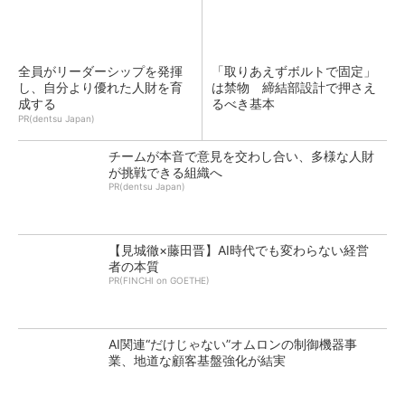
全員がリーダーシップを発揮
「取りあえずボルトで固定」
し、自分より優れた人財を育
は禁物 締結部設計で押さえ
成する
るべき基本
PR(dentsu Japan)
チームが本音で意見を交わし合い、多様な人財
が挑戦できる組織へ
PR(dentsu Japan)
【見城徹×藤田晋】AI時代でも変わらない経営
者の本質
PR(FINCHI on GOETHE)
AI関連“だけじゃない”オムロンの制御機器事
業、地道な顧客基盤強化が結実