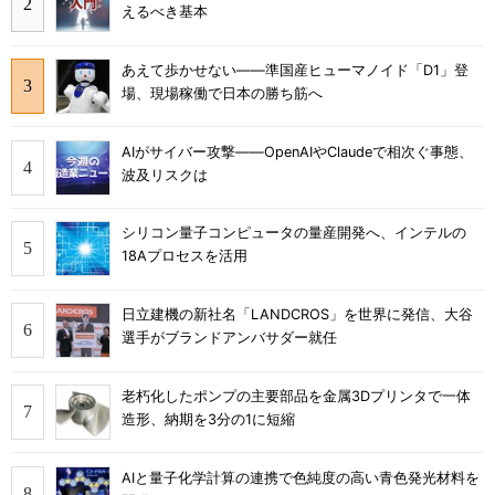
えるべき基本
あえて歩かせない――準国産ヒューマノイド「D1」登
場、現場稼働で日本の勝ち筋へ
AIがサイバー攻撃――OpenAIやClaudeで相次ぐ事態、
波及リスクは
シリコン量子コンピュータの量産開発へ、インテルの
18Aプロセスを活用
日立建機の新社名「LANDCROS」を世界に発信、大谷
選手がブランドアンバサダー就任
老朽化したポンプの主要部品を金属3Dプリンタで一体
造形、納期を3分の1に短縮
AIと量子化学計算の連携で色純度の高い青色発光材料を