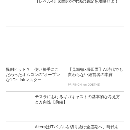
【レベル4】図面の穴寸法の表記を攻略せよ！
異例ヒット？ 使い勝手にこ
【見城徹×藤田晋】AI時代でも
だわったオムロンの“オープン
変わらない経営者の本質
な”IO-Linkマスター
PR(FINCHI on GOETHE)
テスラにおけるギガキャストの基本的な考え方
と方向性【前編】
AlteraはITバブルを切り抜け全盛期へ、時代を