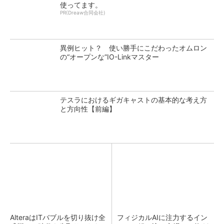
使ってます。
PR(Dreaw合同会社)
異例ヒット？ 使い勝手にこだわったオムロン
の“オープンな”IO-Linkマスター
テスラにおけるギガキャストの基本的な考え方
と方向性【前編】
AlteraはITバブルを切り抜け全
フィジカルAIに注力するイン