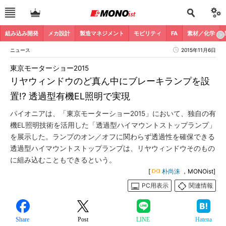
組み込み開発
メカ設計
製造マネジメント
モビリティ
FA
素材／化学
ニュース
2015年11月6日
東京モーターショー2015
リヤウィンドウのど真ん中にブレーキランプを設
置!? 透過型有機EL照明で実現
パイオニアは、「東京モーターショー2015」において、独自の有
機EL照明技術を活用した「透過型ハイマウントストップランプ」
を展示した。ランプのオン／オフに関わらず透過性を確保できる
透過型ハイマウントストップランプは、リヤウィンドウそのもの
に組み込むこともできるという。
[
朴尚洙
，MONOist]
PC用表示
関連情報
Share
Post
LINE
Hatena