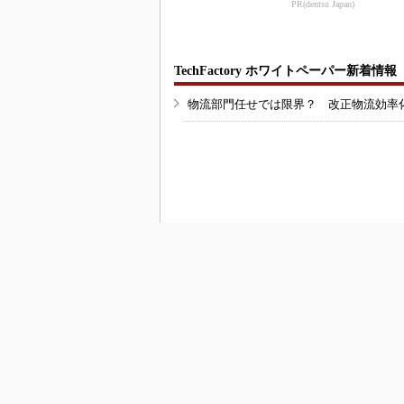
PR(dentsu Japan)
TechFactory ホワイトペーパー新着情報
物流部門任せでは限界？ 改正物流効率
RSSフィード
M