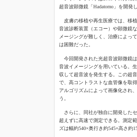
超音波顕微鏡「Hadatomo」を開
皮膚の移植や再生医療では、移植
音波診断装置（エコー）や顕微鏡
メージングが難しく、治療によっ
は困難だった。
今回開発された光超音波顕微鏡は
音波イメージングを用いている。
収して超音波を発生する。この超
で、高コントラストな血管像を取
アルゴリズムによって画像化され、
う。
さらに、同社が独自に開発したセ
超えずに高速で測定できる。測定範囲
ズは幅約540×奥行き約545×高さ約1