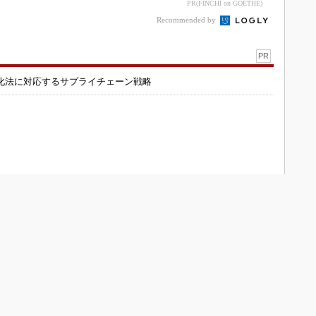
3Dマスクを開発
inkマスター
PR(FINCHI on GOETHE)
Recommended by
PR
化法に対応するサプライチェーン戦略
ONOistについて
会員メニュー