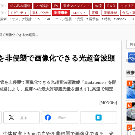
程別：
組み込み開発
メカ設計
製造マネジメント
物流
R＆D
キャリア
FA
業別：
モビリティ
素材／化学
医療機器
ロボット
電機
産業機械
食品・
炭素
サステナ設計
エッジ逆襲
品質
展示会
特集
メ
IoT
AI
ebook
伝承
組み込み開発
CEATEC
読者調査まとめ
編集後記
で画像化できる光超音...
JIMTOF
保全
メカ設計
つながるクルマ
組込み/エッジ コンピューティング
ス
 AI
製造マネジメント
5G
展＆IoT/5Gソリューション展
VR／AR
FA
管を非侵襲で画像化できる光超音波顕
IIFES
モビリティ
フィールドサービス
国際ロボット展
素材／化学
FPGA
医療
ジャパンモビリティショー
組み込み画像技術
管を非侵襲で画像化できる光超音波顕微鏡「Hadatomo」を開
TECHNO-FRONTIER
回路により、皮膚への最大許容露光量を超えずに高速で測定
組み込みモデリング
人テク展
Windows Embedded
[
MONOist
]
スマート工場EXPO
車載ソフト開発
EdgeTech+
見る
Share
ISO26262
日本ものづくりワールド
無償設計ツール
AUTOMOTIVE WORLD
日、生体皮膚下3mmの血管を非侵襲で画像化できる、光