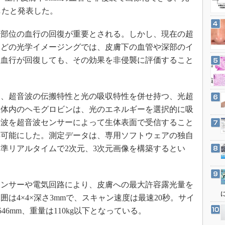
3Dプリンタ
産業オープンネット展
発したと発表した。
デジタルツインとCAE
部位の血行の回復が重要とされる。しかし、現在の超
S＆OP
などの光学イメージングでは、皮膚下の血管や深部のイ
インダストリー4.0
て血行が回復しても、その効果を非侵襲に評価すること
イノベーション
製造業ビッグデータ
、超音波の伝搬特性と光の吸収特性を併せ持つ、光超
メイドインジャパン
生体内のヘモグロビンは、光のエネルギーを選択的に吸
植物工場
音波を超音波センサーによって生体表面で受信すること
知財マネジメント
得可能にした。測定データは、専用ソフトウェアの独自
海外生産
準リアルタイムで2次元、3次元画像を構築するとい
グローバル設計・開発
制御セキュリティ
ンサーや電気回路により、皮膚への最大許容露光量を
新型コロナへの対応
は4×4×深さ3mmで、スキャン速度は最速20秒。サイ
546mm、重量は110kg以下となっている。