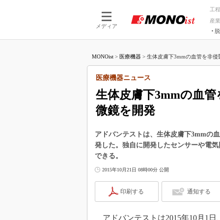
工
産
メディア
脱
つながる技術
AI×技術
MONOist
>
医療機器
>
生体皮膚下3mmの血管を非侵襲
つながる工場
AI×設備
つながるサービ
Physical
医療機器ニュース
生体皮膚下3mmの血
微鏡を開発
アドバンテストは、生体皮膚下3mmの血
発した。独自に開発したセンサーや電気
できる。
2015年10月21日 08時00分 公開
印刷する
通知する
アドバンテストは2015年10月1