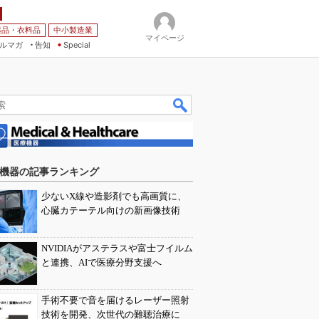
薬品・衣料品
中小製造業
マイページ
ルマガ
告知
Special
機器の記事ランキング
少ないX線や造影剤でも高画質に、
心臓カテーテル向けの新画像技術
NVIDIAがアステラスや富士フイルム
と連携、AIで医療分野支援へ
手術不要で音を届けるレーザー照射
技術を開発、次世代の難聴治療に