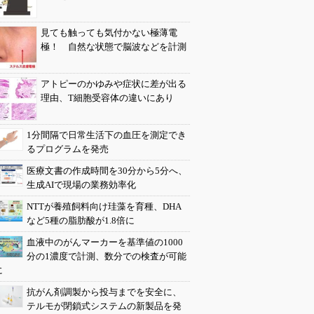
見ても触っても気付かない極薄電
極！ 自然な状態で脳波などを計測
アトピーのかゆみや症状に差が出る
理由、T細胞受容体の違いにあり
1分間隔で日常生活下の血圧を測定でき
るプログラムを発売
医療文書の作成時間を30分から5分へ、
生成AIで現場の業務効率化
NTTが養殖飼料向け珪藻を育種、DHA
など5種の脂肪酸が1.8倍に
血液中のがんマーカーを基準値の1000
分の1濃度で計測、数分での検査が可能
に
抗がん剤調製から投与までを安全に、
テルモが閉鎖式システムの新製品を発