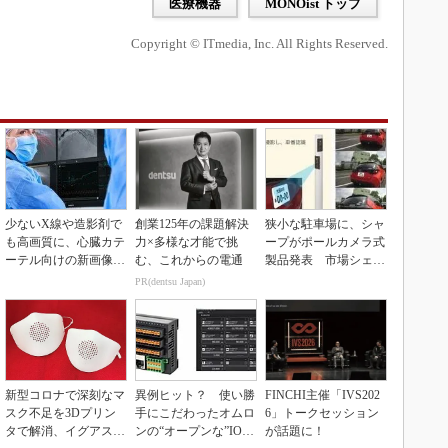
医療機器
MONOist トップ
Copyright © ITmedia, Inc. All Rights Reserved.
少ないX線や造影剤で
創業125年の課題解決
狭小な駐車場に、シャ
も高画質に、心臓カテ
力×多様な才能で挑
ープがポールカメラ式
ーテル向けの新画像技
む、これからの電通
製品発表 市場シェア
術
10％目指す
PR(dentsu Japan)
新型コロナで深刻なマ
異例ヒット？ 使い勝
FINCHI主催「IVS202
スク不足を3Dプリン
手にこだわったオムロ
6」トークセッション
タで解消、イグアスが
ンの“オープンな”IO-L
が話題に！