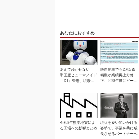
あなたにおすすめ
あえて歩かせない――
脱自動車でもDMG森
準国産ヒューマノイド
精機が業績再上方修
「D1」登場、現場稼
正、2028年度にピーク
働で日本の勝ち筋へ
利益計画
令和8年熊本地震によ
現状を疑い問いかける
る工場への影響まとめ
姿勢で、事業を共に成
長させるパートナーへ