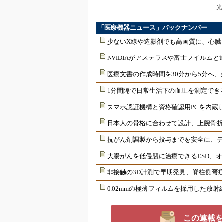
光
「医療機器ニュース」バックナンバー
少ないX線や造影剤でも高画質に、心臓
NVIDIAがアステラスや富士フイルムと
医療文書の作成時間を30分から5分へ、
1分間隔で日常生活下の血圧を測定でき
スマホ認証機構と資格確認用PCを内蔵
日本人の骨格に合わせて設計、上腕骨
抗がん剤調製から投与までを安全に、
大腸がんを低侵襲に治療できるESD、
非接触の3D計測で早期発見、脊柱側弯
0.02mmの極薄フィルムを採用した放
この連載