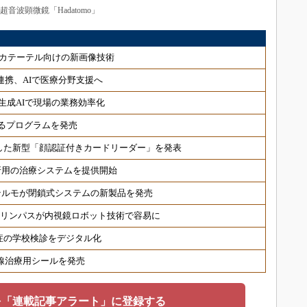
超音波顕微鏡「Hadatomo」
カテーテル向けの新画像技術
連携、AIで医療分野支援へ
生成AIで現場の業務効率化
るプログラムを発売
した新型「顔認証付きカードリーダー」を発表
折用の治療システムを提供開始
テルモが閉鎖式システムの新製品を発売
オリンパスが内視鏡ロボット技術で容易に
症の学校検診をデジタル化
射線治療用シールを発売
を「連載記事アラート」に登録する