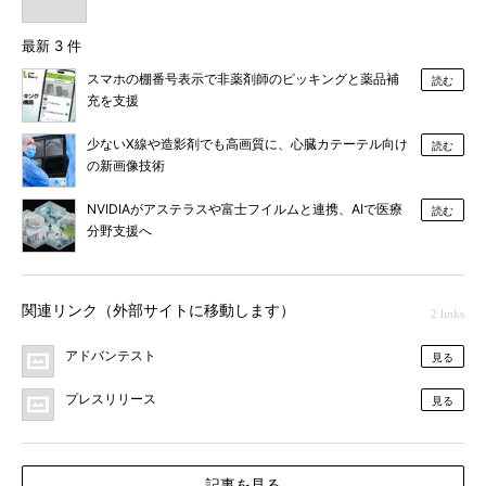
最新 3 件
スマホの棚番号表示で非薬剤師のピッキングと薬品補
読む
充を支援
少ないX線や造影剤でも高画質に、心臓カテーテル向け
読む
の新画像技術
NVIDIAがアステラスや富士フイルムと連携、AIで医療
読む
分野支援へ
関連リンク（外部サイトに移動します）
2 links
アドバンテスト
見る
プレスリリース
見る
記事を見る