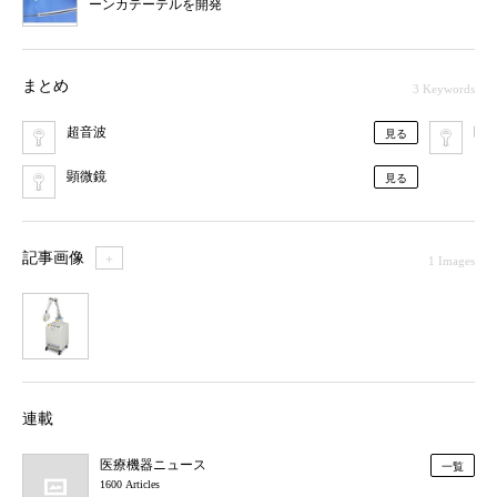
ーンカテーテルを開発
まとめ
3 Keywords
超音波
医
見る
顕微鏡
見る
記事画像
＋
1 Images
1
連載
医療機器ニュース
一覧
1600 Articles