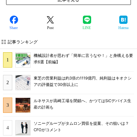
Share
Post
LINE
Hatena
記事ランキング
機械設計者が思わず「簡単に言うなや！」と身構える要
求6選【前編】
東芝の営業利益は約3倍の1119億円、純利益はキオクシ
アの評価益で30倍以上に
ルネサスが高崎工場を閉鎖へ、かつてはSiCデバイス生
産の計画も
ソニーグループがタムロン買収を提案、その狙いは？
CFOがコメント