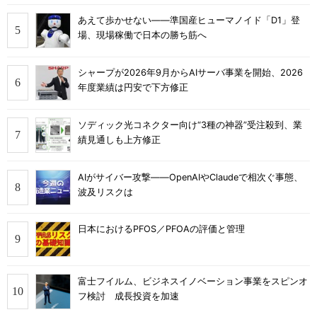
あえて歩かせない――準国産ヒューマノイド「D1」登
場、現場稼働で日本の勝ち筋へ
シャープが2026年9月からAIサーバ事業を開始、2026
年度業績は円安で下方修正
ソディック光コネクター向け“3種の神器”受注殺到、業
績見通しも上方修正
AIがサイバー攻撃――OpenAIやClaudeで相次ぐ事態、
波及リスクは
日本におけるPFOS／PFOAの評価と管理
富士フイルム、ビジネスイノベーション事業をスピンオ
フ検討 成長投資を加速