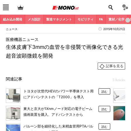
組み込み開発
メカ設計
製造マネジメント
モビリティ
FA
素材／化学
ニュース
2015年10月21日
医療機器ニュース
生体皮膚下3mmの血管を非侵襲で画像化できる光
超音波顕微鏡を開発
記事を見る
関連記事
5 Articles
トヨタが次世代HEVのパワー半導体テスト用
読む
にアドバンテストの「T2000」を導入
東大と京大が1Xnmノード対応の電子ビーム
読む
描画装置を購入、アドバンテストから
バルーン部を細径化した末梢血管用PTAバル
読む