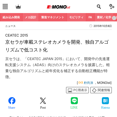
組み込み開発
メカ設計
製造マネジメント
モビリティ
FA
素材／化学
ニュース
2015年10月8日
CEATEC 2015
京セラが車載ステレオカメラを開発、独自アルゴ
リズムで低コスト化
京セラは、「CEATEC JAPAN 2015」において、開発中の先進運
転支援システム（ADAS）向けのステレオカメラを披露した。軽
量な独自アルゴリズムと経年劣化を補正する自動校正機能が特
徴。
[
朴尚洙
，MONOist]
PC用表示
関連情報
Share
Post
LINE
Hatena