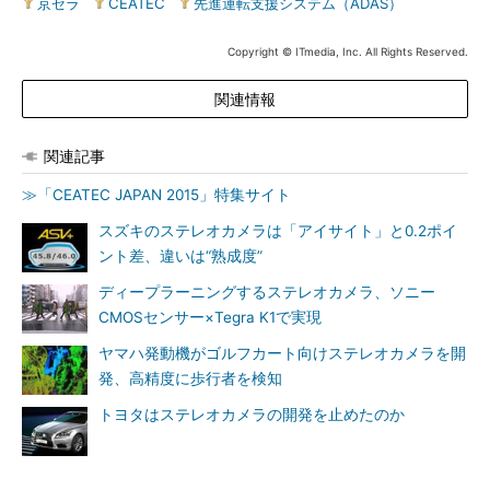
京セラ
|
CEATEC
|
先進運転支援システム（ADAS）
Copyright © ITmedia, Inc. All Rights Reserved.
関連情報
関連記事
≫「CEATEC JAPAN 2015」特集サイト
スズキのステレオカメラは「アイサイト」と0.2ポイ
ント差、違いは“熟成度”
ディープラーニングするステレオカメラ、ソニー
CMOSセンサー×Tegra K1で実現
ヤマハ発動機がゴルフカート向けステレオカメラを開
発、高精度に歩行者を検知
トヨタはステレオカメラの開発を止めたのか