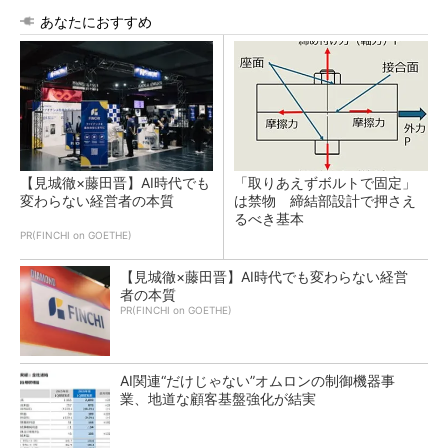
あなたにおすすめ
【見城徹×藤田晋】AI時代でも
「取りあえずボルトで固定」
変わらない経営者の本質
は禁物 締結部設計で押さえ
るべき基本
PR(FINCHI on GOETHE)
【見城徹×藤田晋】AI時代でも変わらない経営
者の本質
PR(FINCHI on GOETHE)
AI関連“だけじゃない”オムロンの制御機器事
業、地道な顧客基盤強化が結実