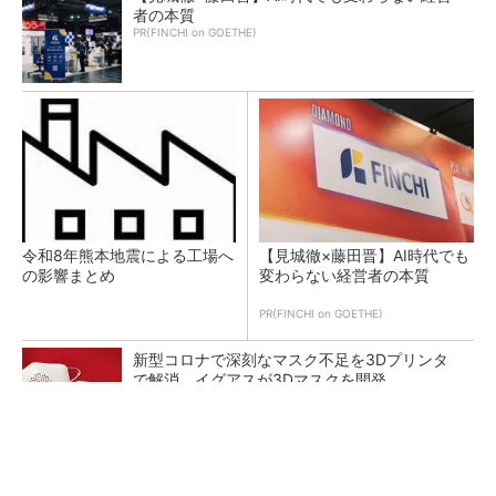
者の本質
PR(FINCHI on GOETHE)
令和8年熊本地震による工場へ
【見城徹×藤田晋】AI時代でも
の影響まとめ
変わらない経営者の本質
PR(FINCHI on GOETHE)
新型コロナで深刻なマスク不足を3Dプリンタ
で解消、イグアスが3Dマスクを開発
【レベル14】生成AIを味方に、3D CADを使い
こなそう！