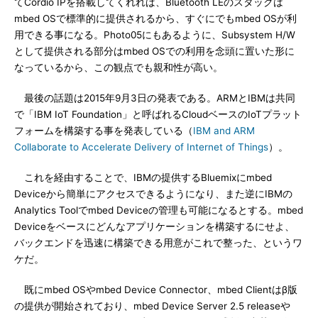
てCordio IPを搭載してくれれば、Bluetooth LEのスタックは
mbed OSで標準的に提供されるから、すぐにでもmbed OSが利
用できる事になる。Photo05にもあるように、Subsystem H/W
として提供される部分はmbed OSでの利用を念頭に置いた形に
なっているから、この観点でも親和性が高い。
最後の話題は2015年9月3日の発表である。ARMとIBMは共同
で「IBM IoT Foundation」と呼ばれるCloudベースのIoTプラット
フォームを構築する事を発表している（
IBM and ARM
Collaborate to Accelerate Delivery of Internet of Things
）。
これを経由することで、IBMの提供するBluemixにmbed
Deviceから簡単にアクセスできるようになり、また逆にIBMの
Analytics Toolでmbed Deviceの管理も可能になるとする。mbed
Deviceをベースにどんなアプリケーションを構築するにせよ、
バックエンドを迅速に構築できる用意がこれで整った、というワ
ケだ。
既にmbed OSやmbed Device Connector、mbed Clientはβ版
の提供が開始されており、mbed Device Server 2.5 releaseや