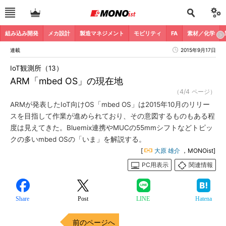
組み込み開発
メカ設計
製造マネジメント
モビリティ
FA
素材／化学
連載
2015年9月17日
IoT観測所（13）
ARM「mbed OS」の現在地
（4/4 ページ）
ARMが発表したIoT向けOS「mbed OS」は2015年10月のリリー
スを目指して作業が進められており、その意図するものもある程
度は見えてきた。Bluemix連携やMUCの55mmシフトなどトピッ
クの多いmbed OSの「いま」を解説する。
[
大原 雄介
，MONOist]
PC用表示
関連情報
Share
Post
LINE
Hatena
前のページへ