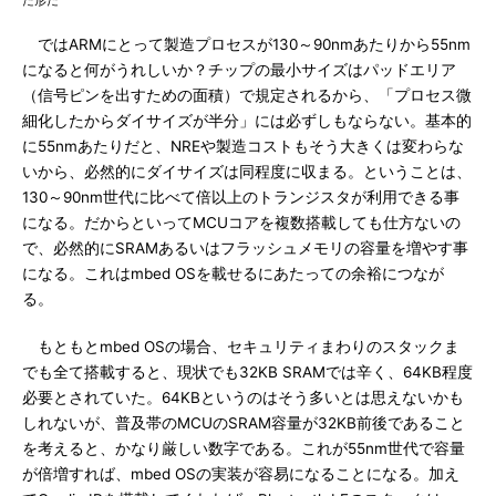
た形だ
ではARMにとって製造プロセスが130～90nmあたりから55nm
になると何がうれしいか？チップの最小サイズはパッドエリア
（信号ピンを出すための面積）で規定されるから、「プロセス微
細化したからダイサイズが半分」には必ずしもならない。基本的
に55nmあたりだと、NREや製造コストもそう大きくは変わらな
いから、必然的にダイサイズは同程度に収まる。ということは、
130～90nm世代に比べて倍以上のトランジスタが利用できる事
になる。だからといってMCUコアを複数搭載しても仕方ないの
で、必然的にSRAMあるいはフラッシュメモリの容量を増やす事
になる。これはmbed OSを載せるにあたっての余裕につなが
る。
もともとmbed OSの場合、セキュリティまわりのスタックま
でも全て搭載すると、現状でも32KB SRAMでは辛く、64KB程度
必要とされていた。64KBというのはそう多いとは思えないかも
しれないが、普及帯のMCUのSRAM容量が32KB前後であること
を考えると、かなり厳しい数字である。これが55nm世代で容量
が倍増すれば、mbed OSの実装が容易になることになる。加え