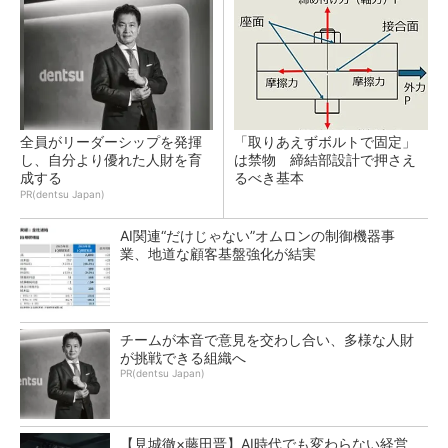
全員がリーダーシップを発揮
「取りあえずボルトで固定」
し、自分より優れた人財を育
は禁物 締結部設計で押さえ
成する
るべき基本
PR(dentsu Japan)
AI関連“だけじゃない”オムロンの制御機器事
業、地道な顧客基盤強化が結実
チームが本音で意見を交わし合い、多様な人財
が挑戦できる組織へ
PR(dentsu Japan)
【見城徹×藤田晋】AI時代でも変わらない経営