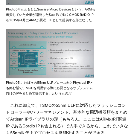
Photo04:もともとはSunrise Micro Devicesという、ARMも
出資していた企業が開発したSub 1Vで動くCMOS RADIO IP
を2015年4月にARMが買収、IPとして提供する形になった
Photo05:これは次の55nm ULPプロセス向けPhysical IPと
も絡む話で、MCUを利用する際に必要となるサブシステム
向けのIPをまとめて提供する、というものだ
これに加えて、TSMCの55nm ULPに対応したフラッシュコン
トローラーやパワーマネジメント、基本的な周辺機器類をまとめ
てArtisan IPライブラリの形（もちろん、ここにはARMのRF関連
IPであるCordio IPも含まれる）で入手できるから、これでいきな
り55nm世代までプロセスを微細化することができる。