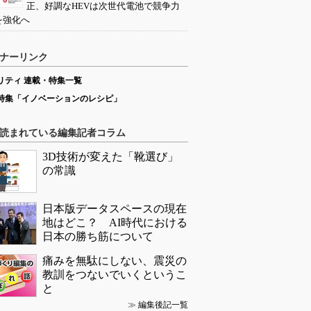
正、好調なHEVは次世代電池で競争力
を強化へ
ナーリンク
リティ 連載・特集一覧
特集「イノベーションのレシピ」
読まれている編集記者コラム
3D技術が変えた「靴選び」
の常識
日本版データスペースの現在
地はどこ？ AI時代における
日本の勝ち筋について
痛みを無駄にしない、震災の
教訓をつないでいくというこ
と
≫
編集後記一覧