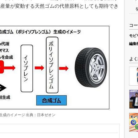
生産量が変動する天然ゴムの代替原料としても期待でき
コー
モビ
編集
よく
生成のイメージ 出典：日本ゼオン