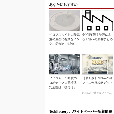
あなたにおすすめ
ペロブスカイト太陽電
令和8年熊本地震によ
池の量産に有効なイン
る工場への影響まとめ
ク、従来比で1.5倍の
性能向上
フィジカルAI時代の
【最新版】2026年のオ
ロボティクス新標準、
フィス作り攻略ガイド
安全性は「後付け」で
なく「設計の核心」
PR(株式会社アルファーテクノ)
TechFactory ホワイトペーパー新着情報