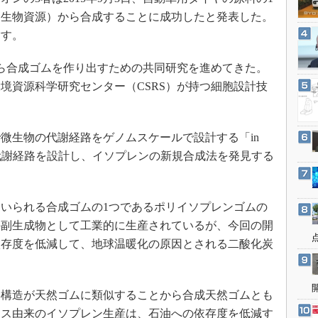
3Dプリンタ
産業オープンネット展
（生物資源）から合成することに成功したと発表した。
デジタルツインとCAE
指す。
S＆OP
から合成ゴムを作り出すための共同研究を進めてきた。
インダストリー4.0
境資源科学研究センター（CSRS）が持つ細胞設計技
イノベーション
製造業ビッグデータ
生物の代謝経路をゲノムスケールで設計する「in
メイドインジャパン
人工代謝経路を設計し、イソプレンの新規合成法を発見する
植物工場
知財マネジメント
海外生産
いられる合成ゴムの1つであるポリイソプレンゴムの
の副生成物として工業的に生産されているが、今回の開
グローバル設計・開発
依存度を低減して、地球温暖化の原因とされる二酸化炭
制御セキュリティ
新型コロナへの対応
構造が天然ゴムに類似することから合成天然ゴムとも
マス由来のイソプレン生産は、石油への依存度を低減す