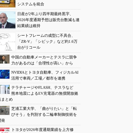
システムを統合
日産が2年ぶり四半期最終黒字、
2026年度通期予想は販売台数減も連
結業績は維持
シートフレームの成型に不具合、
「ZR-V」「シビック」など約1.6万
台がリコール
中国の自動車メーカーとテスラに競争
力があるのは「合理性が高い」から
NVIDIAとトヨタ自動車、フィジカルAI
活用で車両／工場／都市を連携
テラチャージやFLASH、テスラなど
熊本地震によるEV充電器の無償開放拠
点まとめ
芝浦工業大学、「曲がりたい」と「転
びそう」を判別する二輪車制御技術を
開発
トヨタが2026年度通期業績を上方修