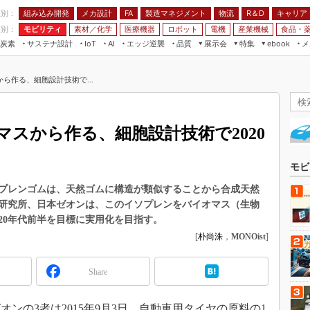
程別：
組み込み開発
メカ設計
製造マネジメント
物流
R＆D
キャリア
FA
業別：
モビリティ
素材／化学
医療機器
ロボット
電機
産業機械
食品・
炭素
サステナ設計
エッジ逆襲
品質
展示会
特集
メ
IoT
AI
ebook
伝承
組み込み開発
CEATEC
読者調査まとめ
編集後記
ら作る、細胞設計技術で...
JIMTOF
保全
メカ設計
つながるクルマ
組込み/エッジ コンピューティング
ス
 AI
製造マネジメント
5G
展＆IoT/5Gソリューション展
VR／AR
FA
スから作る、細胞設計技術で2020
IIFES
モビリティ
フィールドサービス
国際ロボット展
素材／化学
FPGA
モビ
ジャパンモビリティショー
組み込み画像技術
プレンゴムは、天然ゴムに構造が類似することから合成天然
TECHNO-FRONTIER
研究所、日本ゼオンは、このイソプレンをバイオマス（生物
組み込みモデリング
人テク展
20年代前半を目標に実用化を目指す。
Windows Embedded
[
朴尚洙
，
MONOist
]
スマート工場EXPO
車載ソフト開発
EdgeTech+
Share
ISO26262
日本ものづくりワールド
無償設計ツール
AUTOMOTIVE WORLD
の3者は2015年9月3日、自動車用タイヤの原料の1