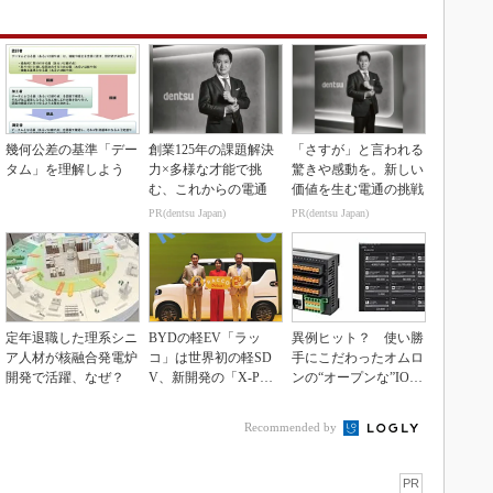
幾何公差の基準「デー
創業125年の課題解決
「さすが」と言われる
タム」を理解しよう
力×多様な才能で挑
驚きや感動を。新しい
む、これからの電通
価値を生む電通の挑戦
PR(dentsu Japan)
PR(dentsu Japan)
定年退職した理系シニ
BYDの軽EV「ラッ
異例ヒット？ 使い勝
ア人材が核融合発電炉
コ」は世界初の軽SD
手にこだわったオムロ
開発で活躍、なぜ？
V、新開発の「X-PAC
ンの“オープンな”IO-L
K」に電動システ...
inkマスター
Recommended by
PR