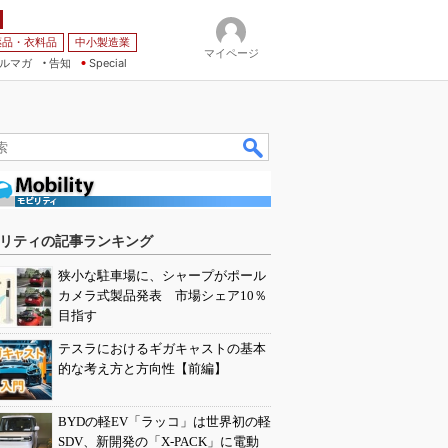
薬品・衣料品
中小製造業
マイページ
ルマガ
告知
Special
リティの記事ランキング
狭小な駐車場に、シャープがポール
カメラ式製品発表 市場シェア10％
目指す
テスラにおけるギガキャストの基本
的な考え方と方向性【前編】
BYDの軽EV「ラッコ」は世界初の軽
SDV、新開発の「X-PACK」に電動