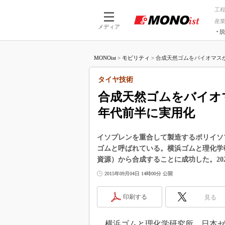
工
産
メディア
脱
つながる技術
AI×技術
MONOist
>
モビリティ
>
合成天然ゴムをバイオマスか
つながる工場
AI×設備
つながるサービ
Physical
タイヤ技術
合成天然ゴムをバイオマ
年代前半に実用化
イソプレンを重合して製造するポリイソ
ゴムと呼ばれている。横浜ゴムと理化学
資源）から合成することに成功した。20
2015年09月04日 14時00分 公開
印刷する
見る
横浜ゴムと理化学研究所、日本ゼオン