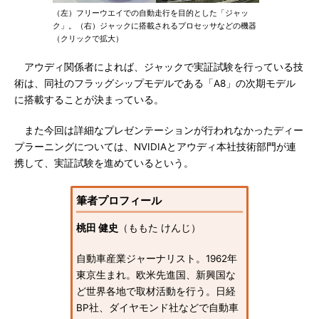
（左）フリーウエイでの自動走行を目的とした「ジャッ
ク」。（右）ジャックに搭載されるプロセッサなどの機器
（クリックで拡大）
アウディ関係者によれば、ジャックで実証試験を行っている技
術は、同社のフラッグシップモデルである「A8」の次期モデル
に搭載することが決まっている。
また今回は詳細なプレゼンテーションが行われなかったディー
プラーニングについては、NVIDIAとアウディ本社技術部門が連
携して、実証試験を進めているという。
筆者プロフィール
桃田 健史
（ももた けんじ）
自動車産業ジャーナリスト。1962年
東京生まれ。欧米先進国、新興国な
ど世界各地で取材活動を行う。日経
BP社、ダイヤモンド社などで自動車