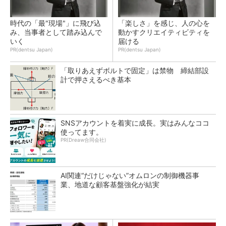
時代の「最"現場"」に飛び込
「楽しさ」を感じ、人の心を
み、当事者として踏み込んで
動かすクリエイティビティを
いく
届ける
PR(dentsu Japan)
PR(dentsu Japan)
「取りあえずボルトで固定」は禁物 締結部設
計で押さえるべき基本
SNSアカウントを着実に成長。実はみんなココ
使ってます。
PR(Dreaw合同会社)
AI関連“だけじゃない”オムロンの制御機器事
業、地道な顧客基盤強化が結実