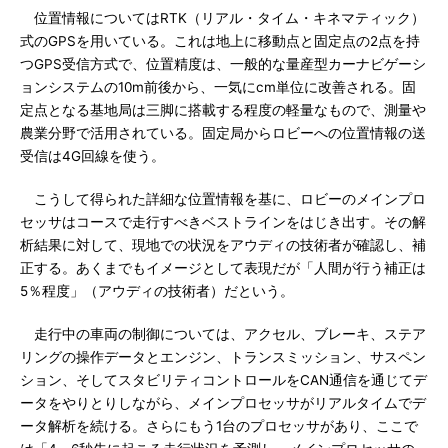
位置情報についてはRTK（リアル・タイム・キネマティック）
式のGPSを用いている。これは地上に移動点と固定点の2点を持
つGPS受信方式で、位置精度は、一般的な量産型カーナビゲーシ
ョンシステムの10m前後から、一気にcm単位に改善される。固
定点となる基地局は三脚に搭載する程度の軽量なもので、測量や
農業分野で活用されている。固定局からロビーへの位置情報の送
受信は4G回線を使う。
こうして得られた詳細な位置情報を基に、ロビーのメインプロ
セッサはコースで走行すべきベストラインをはじき出す。その解
析結果に対して、現地での状況をアウディの技術者が確認し、補
正する。あくまでもイメージとして表現だが「人間が行う補正は
5％程度」（アウディの技術者）だという。
走行中の車両の制御については、アクセル、ブレーキ、ステア
リングの操作データとエンジン、トランスミッション、サスペン
ション、そしてスタビリティコントロールをCAN通信を通じてデ
ータをやりとりしながら、メインプロセッサがリアルタイムでデ
ータ解析を続ける。さらにもう1台のプロセッサがあり、ここで