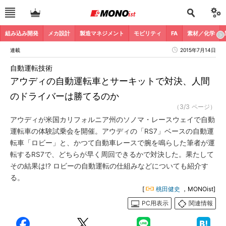
組み込み開発
メカ設計
製造マネジメント
モビリティ
FA
素材／化学
連載
2015年7月14日
自動運転技術
アウディの自動運転車とサーキットで対決、人間
のドライバーは勝てるのか
（3/3 ページ）
アウディが米国カリフォルニア州のソノマ・レースウェイで自動
運転車の体験試乗会を開催。アウディの「RS7」ベースの自動運
転車「ロビー」と、かつて自動車レースで腕を鳴らした筆者が運
転するRS7で、どちらが早く周回できるかで対決した。果たして
その結果は!? ロビーの自動運転の仕組みなどについても紹介す
る。
[
桃田健史
，MONOist]
PC用表示
関連情報