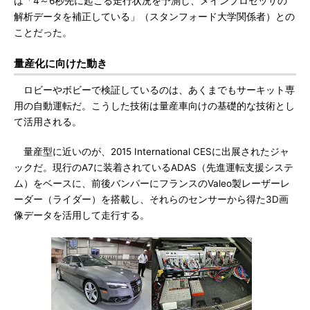
は「4～6秒先に起こる走行状況を予測し、メインプロセッサの
解析データを補正している」（スタンフォード大学関係者）との
ことだった。
量産化に向けた動き
ロビーやボビーで検証しているのは、あくまでもサーキット専
用の自動運転だ。こうした技術は量産車向けの基礎的な技術とし
て活用される。
量産型に近いのが、2015 International CESに出展されたジャ
ックだ。現行のA7に装着されているADAS（先進運転支援システ
ム）をベースに、前後バンパーにフランスのValeo製レーザーレ
ーダー（ライダー）を搭載し、それらのセンサーから得た3D画
像データを活用して走行する。