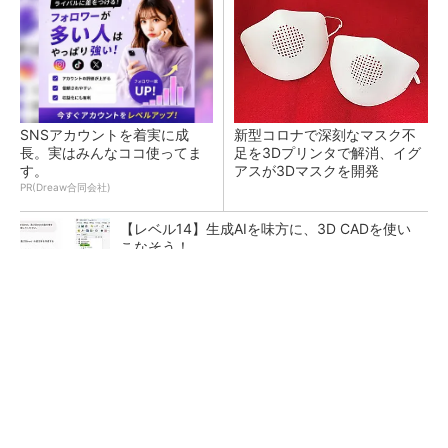
SNSアカウントを着実に成
新型コロナで深刻なマスク不
長。実はみんなココ使ってま
足を3Dプリンタで解消、イグ
す。
アスが3Dマスクを開発
PR(Dreaw合同会社)
【レベル14】生成AIを味方に、3D CADを使い
こなそう！
令和8年熊本地震による工場への影響まとめ
狭小な駐車場に、シャープがポールカメラ式製