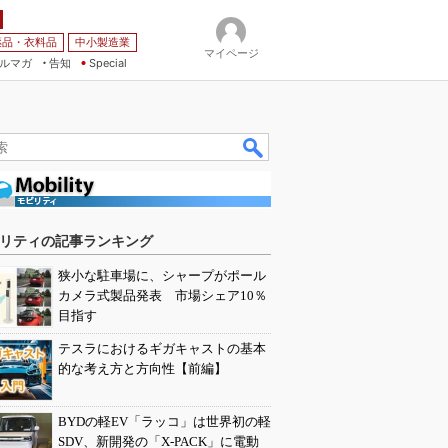
薬品・衣料品
中小製造業
マイページ
ルマガ
告知
Special
リティの記事ランキング
狭小な駐車場に、シャープがポール
カメラ式製品発表 市場シェア10％
目指す
テスラにおけるギガキャストの基本
的な考え方と方向性【前編】
BYDの軽EV「ラッコ」は世界初の軽
SDV、新開発の「X-PACK」に電動