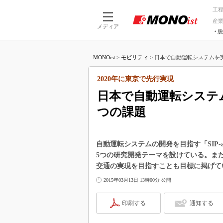
工
産
メディア
脱
つながる技術
AI×技術
MONOist
>
モビリティ
>
日本で自動運転システムを実
つながる工場
AI×設備
つながるサービ
Physical
2020年に東京で先行実現
日本で自動運転システ
つの課題
自動運転システムの開発を目指す「SIP
5つの研究開発テーマを設けている。また
交通の実現を目指すことも目標に掲げて
2015年03月13日 13時00分 公開
印刷する
通知する