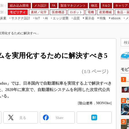
程別：
組み込み開発
メカ設計
製造マネジメント
物流
R＆D
キャリア
FA
業別：
モビリティ
素材／化学
医療機器
ロボット
電機
産業機械
食品・
炭素
サステナ設計
エッジ逆襲
品質
展示会
特集
メ
IoT
AI
ebook
伝承
組み込み開発
CEATEC
読者調査まとめ
編集後記
用化するために解決すべ...
JIMTOF
保全
メカ設計
つながるクルマ
組込み/エッジ コンピューティング
ス
 AI
製造マネジメント
5G
展＆IoT/5Gソリューション展
VR／AR
FA
ムを実用化するために解決すべき5
IIFES
モビリティ
フィールドサービス
国際ロボット展
素材／化学
FPGA
モビ
（1/3 ページ）
ジャパンモビリティショー
組み込み画像技術
TECHNO-FRONTIER
-adus」では、日本国内で自動運転車を実現する上で解決すべき
組み込みモデリング
、2020年に東京で、自動運転システムを利用した次世代公共
人テク展
Windows Embedded
いる。
スマート工場EXPO
[
陰山遼将
，
MONOist
]
車載ソフト開発
EdgeTech+
ISO26262
日本ものづくりワールド
見る
Share
無償設計ツール
AUTOMOTIVE WORLD