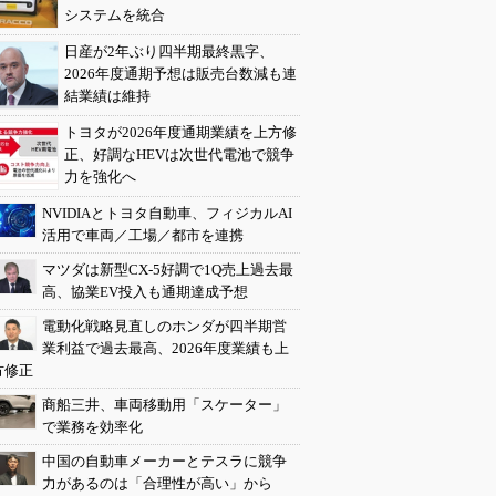
システムを統合
日産が2年ぶり四半期最終黒字、
2026年度通期予想は販売台数減も連
結業績は維持
トヨタが2026年度通期業績を上方修
正、好調なHEVは次世代電池で競争
力を強化へ
NVIDIAとトヨタ自動車、フィジカルAI
活用で車両／工場／都市を連携
マツダは新型CX-5好調で1Q売上過去最
高、協業EV投入も通期達成予想
電動化戦略見直しのホンダが四半期営
業利益で過去最高、2026年度業績も上
方修正
商船三井、車両移動用「スケーター」
で業務を効率化
中国の自動車メーカーとテスラに競争
力があるのは「合理性が高い」から