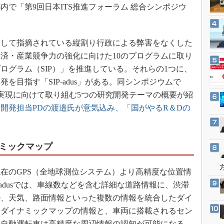
3Dプリンタ
、東京都内で「第9回日本ITS推進フォーラム 総合シンポジウ
産業オープンネット展
デジタルツインとCAE
S＆OP
して指摘されている縦割り行政による弊害をなくした
インダストリー4.0
済・産業競争力の強化に向けた10のプログラムに取り
イノベーション
ログラム（SIP）」を推進している。それらの1つに、
製造業ビッグデータ
を目指す「SIP-adus」がある。同シンポジウムで
テムの実現に向けて取り組む5つの研究開発テーマの概要が紹
メイドインジャパン
開発担当PDの渡邉氏が意気込み、「国がやるR＆Dの
植物工場
知財マネジメント
海外生産
ミックマップ
グローバル設計・開発
在のGPS（全地球測位システム）より高精度な位置情
制御セキュリティ
-adusでは、車線数などを含む詳細な道路情報に、渋滞
新型コロナへの対応
ル、天気、路面情報といった複数の情報を統合したダイ
。ダイナミックマップの情報と、車両に搭載されるセン
、自動運転車は高精度な周辺情報の認知が可能になる。