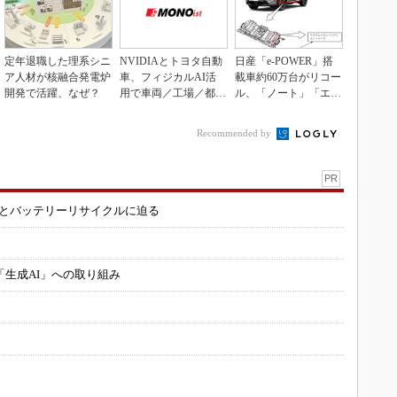
定年退職した理系シニ
NVIDIAとトヨタ自動
日産「e-POWER」搭
ア人材が核融合発電炉
車、フィジカルAI活
載車約60万台がリコー
開発で活躍、なぜ？
用で車両／工場／都市
ル、「ノート」「エク
を連携
ストレイル」な...
Recommended by
PR
造とバッテリーリサイクルに迫る
「生成AI」への取り組み