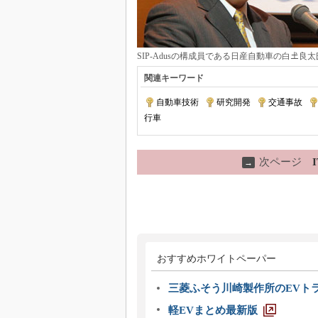
SIP-Adusの構成員である日産自動車の白𡈽良太
関連キーワード
自動車技術
|
研究開発
|
交通事故
|
行車
次ページ
→
おすすめホワイトペーパー
三菱ふそう川崎製作所のEVト
軽EVまとめ最新版