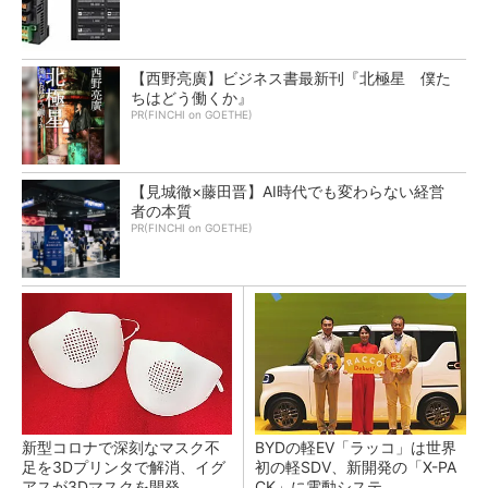
【西野亮廣】ビジネス書最新刊『北極星 僕た
ちはどう働くか』
PR(FINCHI on GOETHE)
【見城徹×藤田晋】AI時代でも変わらない経営
者の本質
PR(FINCHI on GOETHE)
新型コロナで深刻なマスク不
BYDの軽EV「ラッコ」は世界
足を3Dプリンタで解消、イグ
初の軽SDV、新開発の「X-PA
アスが3Dマスクを開発
CK」に電動システ...