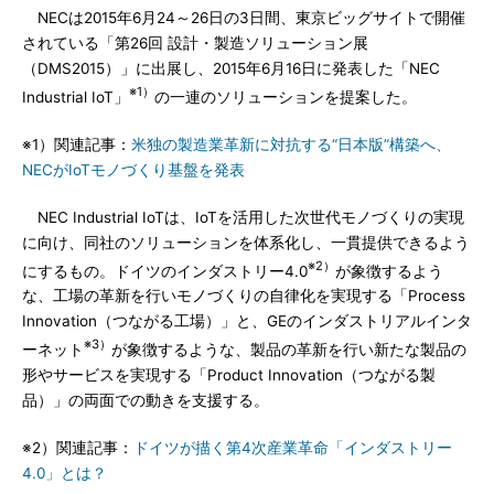
NECは2015年6月24～26日の3日間、東京ビッグサイトで開催
されている「第26回 設計・製造ソリューション展
（DMS2015）」に出展し、2015年6月16日に発表した「NEC
※1）
Industrial IoT」
の一連のソリューションを提案した。
※1）関連記事：
米独の製造業革新に対抗する“日本版”構築へ、
NECがIoTモノづくり基盤を発表
NEC Industrial IoTは、IoTを活用した次世代モノづくりの実現
に向け、同社のソリューションを体系化し、一貫提供できるよう
※2）
にするもの。ドイツのインダストリー4.0
が象徴するよう
な、工場の革新を行いモノづくりの自律化を実現する「Process
Innovation（つながる工場）」と、GEのインダストリアルインタ
※3）
ーネット
が象徴するような、製品の革新を行い新たな製品の
形やサービスを実現する「Product Innovation（つながる製
品）」の両面での動きを支援する。
※2）関連記事：
ドイツが描く第4次産業革命「インダストリー
4.0」とは？