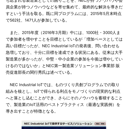
ち込まれる製造業としての困りごとを、NECが持つノウハウや会
員企業が持つノウハウなどを寄せ集めて、最終的な解決を導きだ
すという手法を取る。既に同プログラムには、2015年5月末時点
で562社、1471人が参加している。
また、2015年度（2016年3月期）中には、1000社・3000人ま
で参加者を増やすことを目標としているが「増加ペースとしては
高い目標だったが、NEC Industrial IoTの発表後、問い合わせも
急増しており、十分に目標を達成できる状況にある。従来は大手
製造業が多かったが、中堅・中小企業の参加を今後は増やしてい
けるのではないか」とNEC第一製造業ソリューション事業部 販
売促進部長の関行秀氏は述べている。
NEC Industrial IoTでは、ものづくり共創プログラムでの取り
組みを核とし、IoTで得られる利点をモノづくりの現実的な利点
へと落とし込むことができ、さらにそのノウハウを蓄積すること
で、製造業のIoT活用のベストプラクティス（最適な実践例）を
導き出すことが特徴となる。