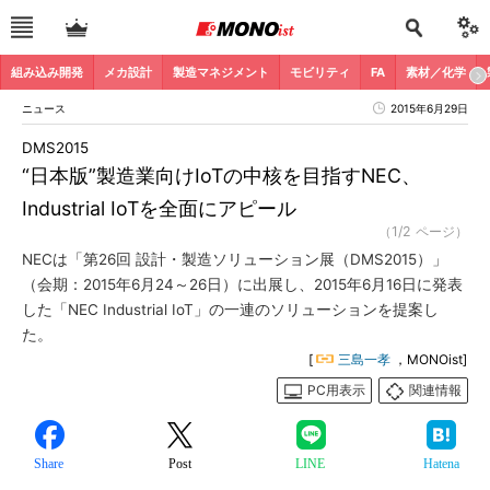
組み込み開発
メカ設計
製造マネジメント
モビリティ
FA
素材／化学
ニュース
2015年6月29日
DMS2015
“日本版”製造業向けIoTの中核を目指すNEC、
Industrial IoTを全面にアピール
（1/2 ページ）
NECは「第26回 設計・製造ソリューション展（DMS2015）」
（会期：2015年6月24～26日）に出展し、2015年6月16日に発表
した「NEC Industrial IoT」の一連のソリューションを提案し
た。
[
三島一孝
，MONOist]
PC用表示
関連情報
Share
Post
LINE
Hatena