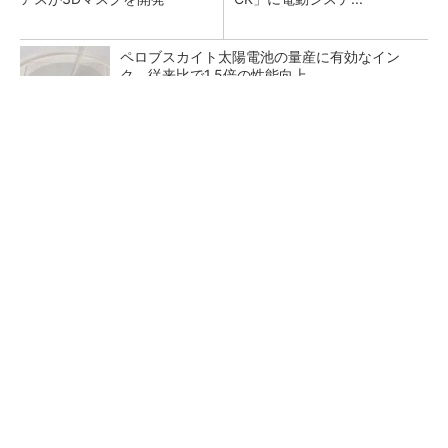
ペロブスカイト太陽電池の量産に有効なイン
ク、従来比で1.5倍の性能向上
GOETHEとFINCHIがタッグを組み、新メディ
アを創設
PR(FINCHI on GOETHE)
【レベル14】生成AIを味方に、3D CADを使い
こなそう！