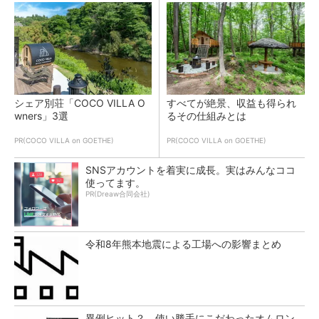
シェア別荘「COCO VILLA O
すべてが絶景、収益も得られ
wners」3選
るその仕組みとは
PR(COCO VILLA on GOETHE)
PR(COCO VILLA on GOETHE)
SNSアカウントを着実に成長。実はみんなココ
使ってます。
PR(Dreaw合同会社)
令和8年熊本地震による工場への影響まとめ
異例ヒット？ 使い勝手にこだわったオムロン