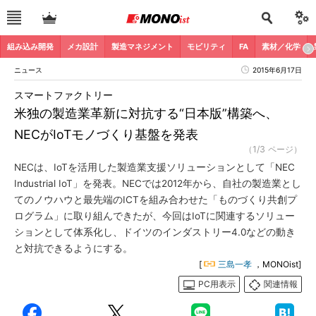
組み込み開発
メカ設計
製造マネジメント
モビリティ
FA
素材／化学
ニュース
2015年6月17日
スマートファクトリー
米独の製造業革新に対抗する“日本版”構築へ、
NECがIoTモノづくり基盤を発表
（1/3 ページ）
NECは、IoTを活用した製造業支援ソリューションとして「NEC
Industrial IoT」を発表。NECでは2012年から、自社の製造業とし
てのノウハウと最先端のICTを組み合わせた「ものづくり共創プ
ログラム」に取り組んできたが、今回はIoTに関連するソリュー
ションとして体系化し、ドイツのインダストリー4.0などの動き
と対抗できるようにする。
[
三島一孝
，MONOist]
PC用表示
関連情報