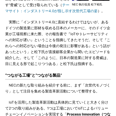
NEC 執行役員 松下裕氏
す“脅威”として受け取られている（
テー
マサイト：インダストリー4.0が指し示す次世代工場の姿
）。
実際に「インダストリー4.0に直結するわけではないが、ある
ドイツの製造業に部材を収める日本のメーカーに、そのドイツ企
業が工場視察に来た際、その報告書で『IoTやトレーサビリティ
への対応が遅い』ということを指摘してきたそうだ。そして『こ
れらへの対応がない場合は今後の発注に影響がある』という話が
あったという」と松下氏が直接顧客企業から聞いたエピソードを
紹介した。そして「このように、日本の製造業に対する脅威は、
目に見える形で起こりつつある」と松下氏は指摘する。
“つながる工場”と“つながる製品”
NECの新たな取り組みを紹介する前に、まず「次世代モノづく
り」として注目を集める製造革新活動について整理する。
IoTを活用した製造革新活動は具体的に見ていくと大きく分け
て2つの取り組みがある。1つは工場においてIoTによるバリュー
チェーンイノベーションを実現する「
Process Innovation（つな