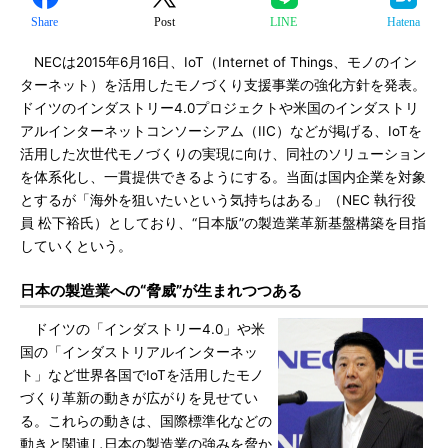
Share
Post
LINE
Hatena
NECは2015年6月16日、IoT（Internet of Things、モノのイン
ターネット）を活用したモノづくり支援事業の強化方針を発表。
ドイツのインダストリー4.0プロジェクトや米国のインダストリ
アルインターネットコンソーシアム（IIC）などが掲げる、IoTを
活用した次世代モノづくりの実現に向け、同社のソリューション
を体系化し、一貫提供できるようにする。当面は国内企業を対象
とするが「海外を狙いたいという気持ちはある」（NEC 執行役
員 松下裕氏）としており、“日本版”の製造業革新基盤構築を目指
していくという。
日本の製造業への“脅威”が生まれつつある
ドイツの「インダストリー4.0」や米
国の「インダストリアルインターネッ
ト」など世界各国でIoTを活用したモノ
づくり革新の動きが広がりを見せてい
る。これらの動きは、国際標準化などの
動きと関連し日本の製造業の強みを脅か