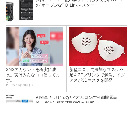
の“オープンな”IO-Linkマスター
SNSアカウントを着実に成
新型コロナで深刻なマスク不
長。実はみんなココ使ってま
足を3Dプリンタで解消、イグ
す。
アスが3Dマスクを開発
PR(Dreaw合同会社)
AI関連“だけじゃない”オムロンの制御機器事
業、地道な顧客基盤強化が結実
【レベル14】生成AIを味方に、3D CADを使い