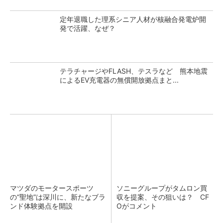
定年退職した理系シニア人材が核融合発電炉開
発で活躍、なぜ？
テラチャージやFLASH、テスラなど 熊本地震
によるEV充電器の無償開放拠点まと...
マツダのモータースポーツ
ソニーグループがタムロン買
の“聖地”は深川に、新たなブラ
収を提案、その狙いは？ CF
ンド体験拠点を開設
Oがコメント