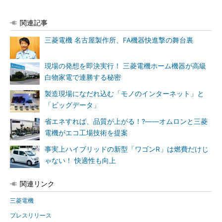
関連記事
三菱電機 名古屋製作所、FA機器快進撃の舞台裏
現場の発想を即決実行！ 三菱電機ホーム機器が高級
白物家電で連勝する秘密
製造現場になだれ込む「モノのインターネット」と
「ビッグデータ」
省エネすれば、品質が上がる！?――オムロンと三菱
電機がエコ工場技術を提案
事実上ハイブリッドの新型「ワゴンR」は燃費だけじ
ゃない！ 快適性も向上
関連リンク
三菱電機
プレスリリース