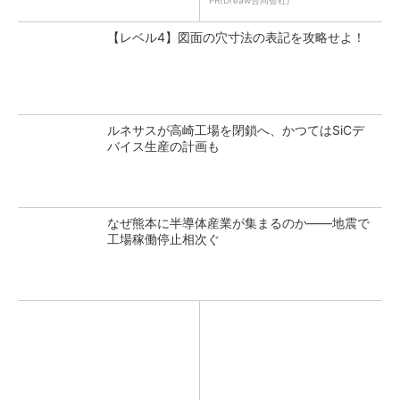
PR(Dreaw合同会社)
【レベル4】図面の穴寸法の表記を攻略せよ！
ルネサスが高崎工場を閉鎖へ、かつてはSiCデ
バイス生産の計画も
なぜ熊本に半導体産業が集まるのか――地震で
工場稼働停止相次ぐ