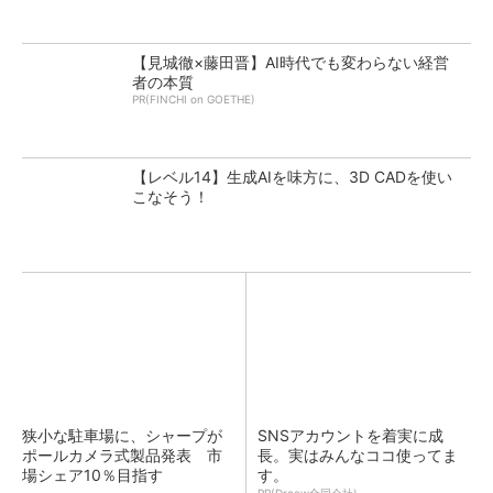
【見城徹×藤田晋】AI時代でも変わらない経営
者の本質
PR(FINCHI on GOETHE)
【レベル14】生成AIを味方に、3D CADを使い
こなそう！
狭小な駐車場に、シャープが
SNSアカウントを着実に成
ポールカメラ式製品発表 市
長。実はみんなココ使ってま
場シェア10％目指す
す。