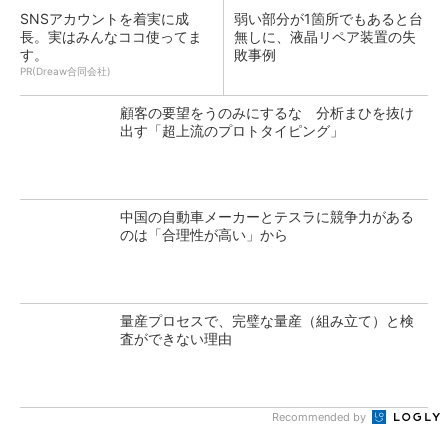
SNSアカウントを着実に成
弱い部分が1箇所でもあると台
長。実はみんなココ使ってま
無しに、液晶リペア装置の失
す。
敗事例
PR(Dreaw合同会社)
顧客の要望をうのみにするな 分析まひを抜け
出す「超上流のプロトタイピング」
中国の自動車メーカーとテスラに競争力がある
のは「合理性が高い」から
量産プロセスで、完璧な量産（組み立て）と検
査ができない理由
Recommended by