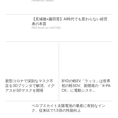
PR(dentsu Japan)
【見城徹×藤田晋】AI時代でも変わらない経営
者の本質
PR(FINCHI on GOETHE)
新型コロナで深刻なマスク不
BYDの軽EV「ラッコ」は世界
足を3Dプリンタで解消、イグ
初の軽SDV、新開発の「X-PA
アスが3Dマスクを開発
CK」に電動システ...
ペロブスカイト太陽電池の量産に有効なイン
ク、従来比で1.5倍の性能向上