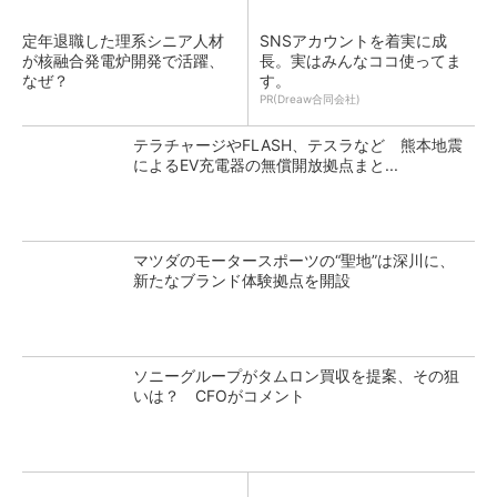
定年退職した理系シニア人材
SNSアカウントを着実に成
が核融合発電炉開発で活躍、
長。実はみんなココ使ってま
なぜ？
す。
PR(Dreaw合同会社)
テラチャージやFLASH、テスラなど 熊本地震
によるEV充電器の無償開放拠点まと...
マツダのモータースポーツの“聖地”は深川に、
新たなブランド体験拠点を開設
ソニーグループがタムロン買収を提案、その狙
いは？ CFOがコメント