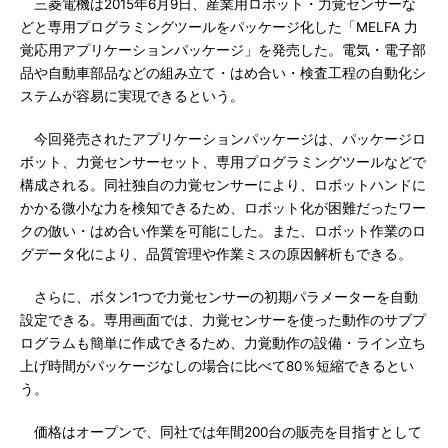
三菱電機は2015年6月9日、産業用ロボット・力覚センサーな
どと専用プログラミングツールをパッケージ化した「MELFA 力
覚応用アプリケーションパッケージ」を発売した。電気・電子部
品や自動車部品などの組み立て・はめ合い・検査工程の自動化シ
ステムが容易に実現できるという。
今回発売されたアプリケーションパッケージは、パッケージロ
ボット、力覚センサーセット、専用プログラミングツールなどで
構成される。同社独自の力覚センサーにより、ロボットハンドに
かかる微小な力を検知できるため、ロボット化が困難だったワー
クの倣い・はめ合い作業を可能にした。また、ロボット作業のロ
グデータ化により、品質管理や作業ミスの原因解析もできる。
さらに、ボタン1つで力覚センサーの初期パラメーターを自動
設定できる。専用画面では、力覚センサーを使った動作のサブプ
ログラムも簡単に作成できるため、力覚動作の設備・ライン立ち
上げ時間がパッケージなしの場合に比べて80％短縮できるとい
う。
価格はオープンで、同社では年間200台の販売を目指すとして