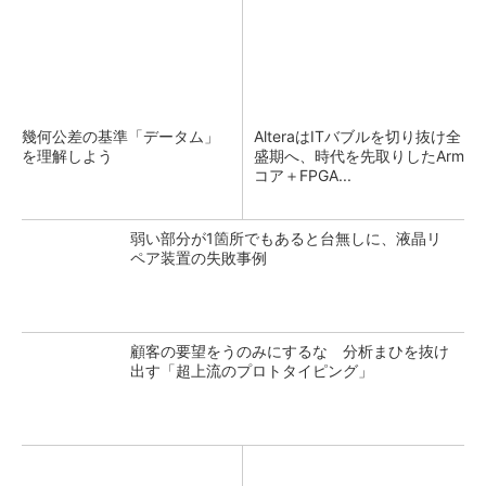
幾何公差の基準「データム」
AlteraはITバブルを切り抜け全
を理解しよう
盛期へ、時代を先取りしたArm
コア＋FPGA...
弱い部分が1箇所でもあると台無しに、液晶リ
ペア装置の失敗事例
顧客の要望をうのみにするな 分析まひを抜け
出す「超上流のプロトタイピング」