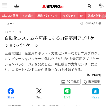
組み込み開発
メカ設計
製造マネジメント
モビリティ
FA
素材／化学
ニュース
2015年6月23日
FAニュース
自動化システムを可能にする力覚応用アプリケー
ションパッケージ
三菱電機は、産業用ロボット・力覚センサーなどと専用プログラ
ミングツールをパッケージ化した「MELFA 力覚応用アプリケー
ションパッケージ」を発売した。同社独自の力覚センサーによ
り、ロボットハンドにかかる微小な力を検知できる。
[MONOist]
PC用表示
関連情報
Share
Post
LINE
Hatena