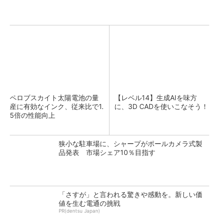
ペロブスカイト太陽電池の量
【レベル14】生成AIを味方
産に有効なインク、従来比で1.
に、3D CADを使いこなそう！
5倍の性能向上
狭小な駐車場に、シャープがポールカメラ式製
品発表 市場シェア10％目指す
「さすが」と言われる驚きや感動を。新しい価
値を生む電通の挑戦
PR(dentsu Japan)