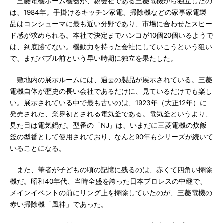
三菱電機ホーム機器が、親会社である三菱電機から独立したの
は、1984年。手掛けるキッチン家電、掃除機などの家事家電製
品はコンシューマに最も近い分野であり、市場に合わせたスピー
ド感が求められる。本社で決定までハンコが10個20個いるようで
は、到底勝てない。機動力を持った会社にしていこうという狙い
で、まだバブル前という早い時期に独立を果たした。
敷地内の展示ルームには、過去の製品が展示されている。三菱
電機自体が歴史の長い会社であるだけに、見ているだけでも楽し
い。展示されている中で最も古いのは、1923年（大正12年）に
発売された、業界初とされる電気釜である。電気釜というより、
見た目は電気鍋だ。型番の「NJ」は、いまだに三菱電機の炊飯
釜の型番として使用されており、なんと90年もシリーズが続いて
いることになる。
また、筆者が子どもの頃の記憶に残るのは、赤くて四角い掃除
機だ。昭和40年代、当時全盛を誇った日本プロレスの中継で、
メインイベントの前にリング上を掃除していたのが、三菱電機の
赤い掃除機「風神」であった。