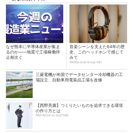
なぜ熊本に半導体産業が集ま
音楽シーンを支えた64年の歴
るのか――地震で工場稼働停
史、このヘッドホンで感じて
止相次ぐ
みて
PR(Marshall Group AB)
三菱電機が米国でデータセンター冷却機器の工
場設立、自動車用電装品工場を改修
【西野亮廣】つくりたいものを追求できる環境
の作り方とは
PR(FINCHI on GOETHE)