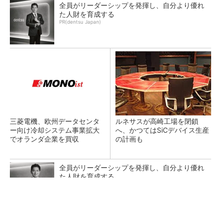
全員がリーダーシップを発揮し、自分より優れ
た人財を育成する
PR(dentsu Japan)
三菱電機、欧州データセンタ
ルネサスが高崎工場を閉鎖
ー向け冷却システム事業拡大
へ、かつてはSiCデバイス生産
でオランダ企業を買収
の計画も
全員がリーダーシップを発揮し、自分より優れ
た人財を育成する
PR(dentsu Japan)
狭小な駐車場に、シャープがポールカメラ式製