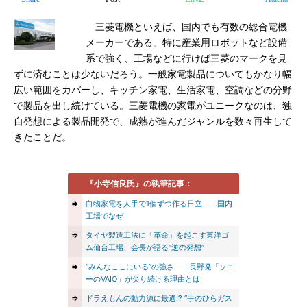
三菱電機といえば、国内でも有数の総合電機
メーカーである。特に産業用ロボットなど設備
系で強く、工場などに行けば三菱のマークを見
ずに済むことは少ないだろう。一般家電製品についてもかなり幅
広い範囲をカバーし、キッチン家電、生活家電、空調などの分野
で製品を出し続けている。三菱電機の家電がユニークなのは、独
自発想による製品開発で、成熟が進んだジャンルを数々再生して
きたことだ。
『小寺信良氏』の執筆記事：
⇒
白物家電を人手で1個ずつ作る日立――国内
工場でなぜ
⇒
タイヤ製造工法に「革命」を起こす東洋ゴ
ム仙台工場、会長が語る“逆の発想”
⇒
“みんなここにいる”の強さ――長野発「ソニ
ーのVAIO」が尖り続ける理由とは
⇒
ドラえもんの動力源に最適!? “手のひらガス