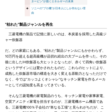
タービン”が描くエネルギーの未来
⇒
ソニーの“プロ機”が日本人にしか作れない理
由
“枯れた”製品ジャンルを再生
三菱電機の製品で記憶に新しいのは、本炭釜を採用した高級ジ
ャー炊飯器
だ。どの家庭にもある、“枯れた”製品ジャンルにもかかわらず、
10万円を超える超高級機が品切れ続出の大ブームを作った。その
後に出したIH炊飯器も大ヒットとなったが、赤くて四角い炊飯器
というデザインには驚かされたものだ。これらのヒットにより、
成熟した炊飯器市場の構造を大きく変える原動力となっただけで
なく、今では“カッコよくオシャレ”なキッチン家電を作るメーカ
ーとしての認知度も高まってきている。
そんな三菱電機の家電製品のうち、キッチン家電や家事家電、
空質アメニティ家電を担当するのが、三菱電機ホーム機器であ
る。三菱電機100％子会社の“単なる工場”と見られがちだが、こ