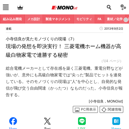
組み込み開発
メカ設計
製造マネジメント
モビリティ
FA
素材／化学
連載
2013年9月2日
小寺信良が見たモノづくりの現場（7）
現場の発想を即決実行！ 三菱電機ホーム機器が高
級白物家電で連勝する秘密
（1/4 ページ）
総合電機メーカーとして存在感を築く三菱電機。重電分野などが
強いが、意外にも高級白物家電では“尖った”製品でヒットを連発
している。そのモノづくりの現場は“人”を中心とし、自発的な発
信が飛び交う自由闊達（かったつ）なものだった。小寺信良が報
告する。
[小寺信良，MONOist]
PC用表示
関連情報
Share
Post
LINE
Hatena